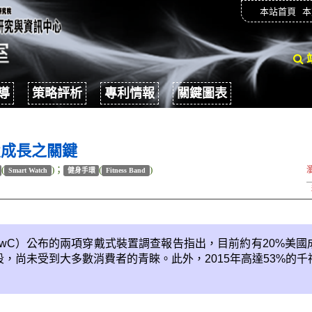
本站首頁
本
導
策略評析
專利情報
關鍵圖表
置成長之關鍵
(
)；
(
)
Smart Watch
健身手環
Fitness Band
Cooper（PwC）公布的兩項穿戴式裝置調查報告指出，目前約有20
，尚未受到大多數消費者的青睞。此外，2015年高達53%的