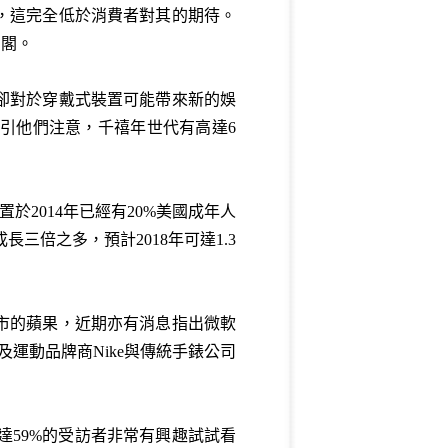
，這完全低於消費者對其的期待。
高閣。
卻對於穿戴式裝置可能帶來新的娛
引他們注意，千禧年世代有高達6
於2014年已經有20%美國成年人
長三倍之多，預計2018年可達1.3
市的蘋果，近期亦有消息指出微軟
，以及運動品牌商Nike與傳統手錶公司
，高達59%的受訪者非常有興趣試試看