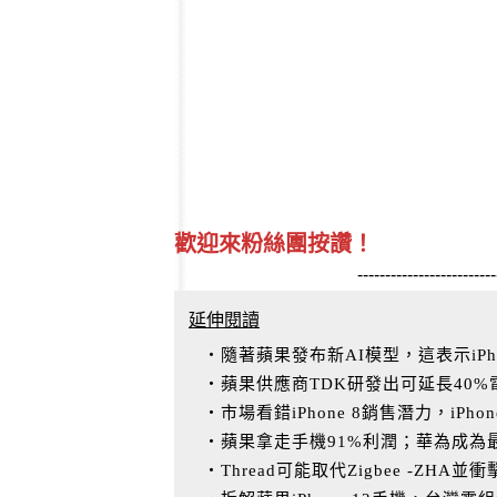
歡迎來粉絲團按讚！
-------------------------
延伸閱讀
‧隨著蘋果發布新AI模型，這表示iPh
‧蘋果供應商TDK研發出可延長40
‧市場看錯iPhone 8銷售潛力，iPho
‧蘋果拿走手機91%利潤；華為成為
‧Thread可能取代Zigbee -ZH