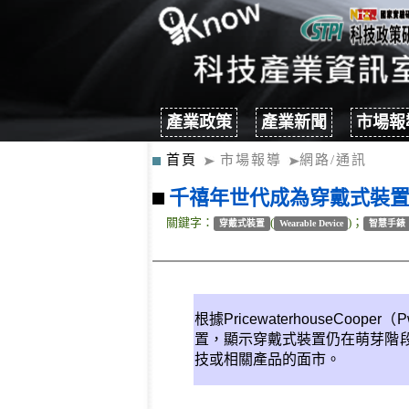
產業政策
產業新聞
市場報
首頁
市場報導
網路/通訊
千禧年世代成為穿戴式裝
關鍵字：
(
)；
穿戴式裝置
Wearable Device
智慧手錶
根據Pricewaterhouse
置，顯示穿戴式裝置仍在萌芽階段
技或相關產品的面市。