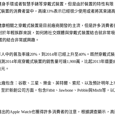
健身手環或者智慧手錶等穿戴式裝置，但是由於裝置的特性有限
裝置的消費者當中，高達33%表示已經很少使用或者將其束諸
與健康相關之穿戴式裝置是目前廠商開發的主流，但是許多消費者
對於年輕族群來說，如何將社交媒體與穿戴式裝置結合就非常吸
置的結合非常感興趣。
人中的普及率達20%，到2014年已經上升至40%。既然穿戴式裝置
2014年底穿戴式裝置的銷售量可達1,900萬，比起2013年還要成
美元。
大廠包含：谷歌、三星、樂金、英特爾、索尼、以及預計明年上
創公司方面，包含Fitbit、Jawbone、Pebble與Misfit等
推出的Apple Watch也獲得許多消費者的注意，根據調查顯示