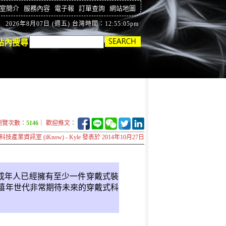
室簡介
服務內容
電子報
訂單查詢
網站地圖
2026年8月07日 (週五) 台灣時間：12:55:05pm
站內搜尋
瀏覽次數：
5146
｜ 歡迎推文：
科技產業資訊室 (iKnow) - Kyle 發表於 2014年10月27日
%美國成年人已經擁有至少一件穿戴式裝
千禧年世代非常期待未來的穿戴式科