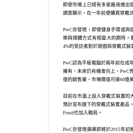
即使市場上已經有多家廠商推出
調查顯示，在一年前便購買穿戴式
PwC亦發現，即使健身手環或
樂與媒體方式有相當大的期待。
4%的受訪者對於遊戲與穿戴式裝
PwC認為平板電腦於兩年前在成年
擁有，未來仍有機會向上，PwC預測
億的銷售量，市場價值可達60億
目前在市面上投入穿戴式裝置的
預計宣布旗下的穿戴式裝置產品。至於新
Fossil也加入戰局。
PwC亦發現蘋果即將於2015年初