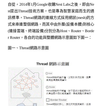
自從，
2014
年
1
月
Google
收購
Nest Labs
之後，即由
Ne
st
提出
Thread
技術方案，也是專為智慧家庭而生的通
訊標準，
Thread
網路的連線方式採用網狀
(mesh)
的方
式來串連整個網路，而其中由外層
(
設備本體
)
到核心
(
連接雲端、終端設備
)
分別分為
Host
、
Router
、
Borde
r Router
，各自的功能與整體網路示意圖如下圖一：
圖一、
Thread
網路示意圖