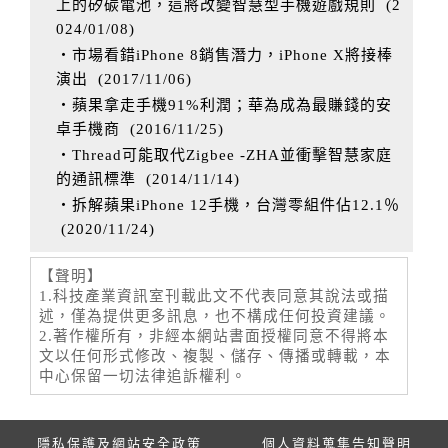
上的矽碳電池，這將改變智慧型手機遊戲規則
(
2
024/01/08
)
‧市場看錯iPhone 8銷售潛力，iPhone X將接棒
演出
(
2017/11/06
)
‧蘋果拿走手機91%利潤；華為成為最賺錢的安
卓手機商
(
2016/11/25
)
‧Thread可能取代Zigbee -ZHA並衝擊智慧家庭
的通訊標準
(
2014/11/14
)
‧拆解蘋果iPhone 12手機，台灣零組件佔12.1％
(
2020/11/24
)
【聲明】
1.科技產業資訊室刊載此文不代表同意其說法或描
述，僅為提供更多訊息，也不構成任何投資建議。
2.著作權所有，非經本網站書面授權同意不得將本
文以任何形式修改、複製、儲存、傳播或轉載，本
中心保留一切法律追訴權利。
隱私保護及網站安全政策
個人資料蒐集告知聲明