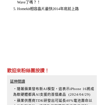
Wave了嗎？！
Homekit相容晶片最快2014年底前上路
歡迎來粉絲團按讚！
延伸閱讀
‧隨著蘋果發布新AI模型，這表示iPhone 16將成
為軟硬體都具AI支援的首個產品
(
2024/04/29
)
‧蘋果供應商TDK研發出可延長40%電池壽命以