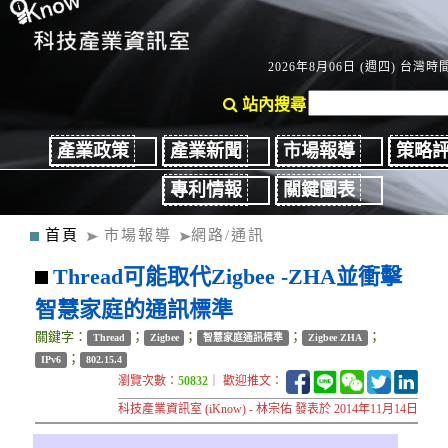
2026年8月06日 (週四) 台灣時間：
站內搜尋
產業政策
產業新聞
市場報導
策略
專利情報
關鍵圖表
首頁
市場報導
網路/通訊
Thread可能取代Zigbee -ZHA並衝擊
智慧家庭的通訊標準
關鍵字：
；
；
；
；
Thread
Zigbee
智慧家庭通訊標準
Zigbee ZHA
；
IPv6
802.15.4
瀏覽次數：
50832
｜ 歡迎推文：
科技產業資訊室 (iKnow) - 林宗佑 發表於 2014年11月14日