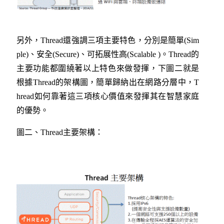
另外，
Thread
還強調三項主要特色，分別是簡單
(Sim
ple)
、安全
(Secure)
、可拓展性高
(Scalable )
。
Thread
的
主要功能都圍繞著以上特色來做發揮，下圖二就是
根據
Thread
的架構圖，簡單歸納出在網路分層中，
T
hread
如何靠著這三項核心價值來發揮其在智慧家庭
的優勢。
圖二、
Thread
主要架構：