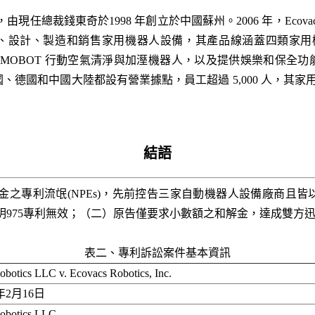
，由現任總裁錢東奇於1998 年創立於中國蘇州。2006 年，Ecov
門負責研發、設計、製造和銷售家用機器人設備，其產品線涵蓋四類家用機
TMOBOT 行動空氣清淨與加溼機器人，以及提供娛樂和保全功能的 F
德國和中國大陸都設有營業據點，員工超過 5,000 人，其家用
結語
收取權利金之專利流氓(NPEs)，先前控告三家自動機器人設備廠商
s 打到底證明975專利無效；（二）原告僅要求小數額之和解金，達成雙方迅
表二、專利訴訟案件基本資訊
botics LLC v. Ecovacs Robotics, Inc.
7年2月16日
botics LLC