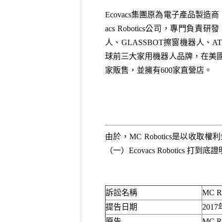
Ecovacs集團原為電子產品製造商
acs Robotics公司，專
人、GLASSBOT擦窗機器人、A
球前三大家用機器人品牌，在美國、
家販售，並擁有600家直營店。
由於，MC Robotics是以
（一）Ecovacs Robotic
訴訟名稱
MC Ro
提告日期
201
原告
MC Ro