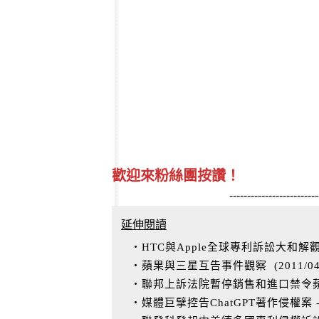
歡迎來粉絲團按讚！
-------------------------
延伸閱讀
‧HTC與Apple全球專利訴訟大和解
‧蘋果與三星互告事件觀察
(
2011/0
‧聯邦上訴法院暫停銷售和進口禁令蘋果恢
‧媒體巨擘控告ChatGPT著作侵權案 --New Y