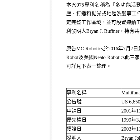
本案975專利名稱為「多功能活動設備」
塵、打蠟和拋光或地毯洗髮等工作
定完整工作區域，並可設置連續工
利發明人Bryan J. Ruffner
原告MC Robotics於2016年
Robot及美國Neato Rob
可詳見下表一整理。
專利名稱
Multif
公告號
US 6,650
申請日
2001年
優先權日
1999年
獲證日
2003年
發明人
Bryan Jo