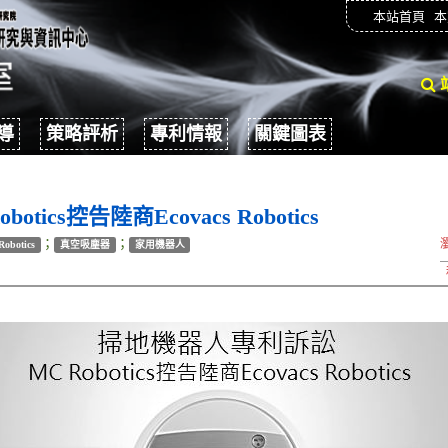
本站首頁
本
導
策略評析
專利情報
關鍵圖表
ics控告陸商Ecovacs Robotics
；
；
Robotics
真空吸塵器
家用機器人