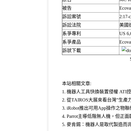
被告
Ecovac
訴訟案號
2:17-
訴訟法院
美國
系爭專利
US 6,
系爭產品
Eco
訴狀下載
本站相關文章:
1. 機器人工具快換裝置侵權 ATI控告App
2. 從TAIROS大展來看台灣”生產
3.
iRobot推出可用App操作之物
4.
Parrot主導低階無人機，但正
5.
麥肯錫：機器人是取代製造而