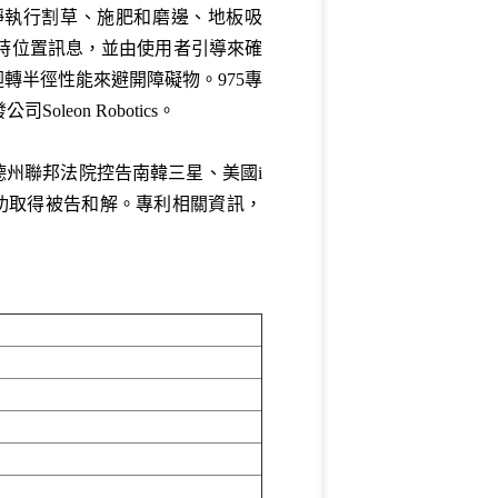
一種能夠安靜執行割草、施肥和磨邊、地板吸
即時位置訊息，並由使用者引導來確
轉半徑性能來避開障礙物。975專
leon Robotics。
19日東德州聯邦法院控告南韓三星、美國i
，並成功取得被告和解。專利相關資訊，