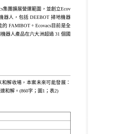
acs集團擴展營運範圍，並創立Ecov
器人，包括 DEEBOT 掃地機器
AMIBOT。Ecovacs目前是全
機器人產品在六大洲超過 31 個國
且皆以和解收場，本案未來可能發展：
速和解。(860字；圖1；表2)