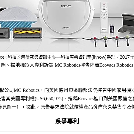
圖、掃地機器人專利訴訟 MC Robotics控告陸商Ecovacs Robotics
權公司MC Robotics，向美國德州東區聯邦法院控告中國家用機器人
害其美國專利權(US6,650,975)，指稱Ecovacs進口到美
產品，參見圖一），據此，原告要求法院就侵權產品發佈永久禁售令
系爭專利