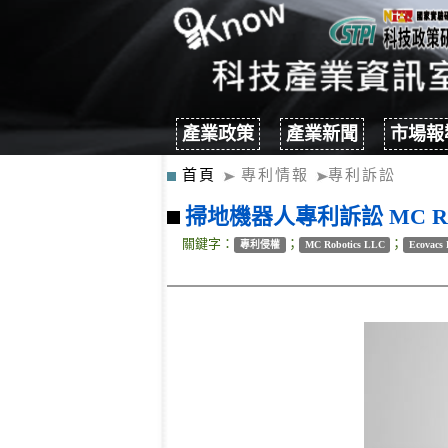
產業政策
產業新聞
市場報
首頁
專利情報
專利訴訟
掃地機器人專利訴訟 MC Robot
關鍵字：
；
；
專利侵權
MC Robotics LLC
Ecovacs 