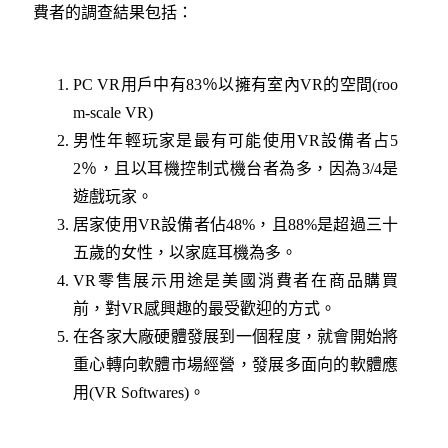
費者的調查結果包括：
PC VR用戶中有83％以擁有室內VR的空間(roo
m-scale VR)
男性年輕玩家是最有可能使用VR設備者占5
2％，且以耳機控制式機台者為多，因為3/4是
遊戲玩家。
居家使用VR設備者佔48%，且88%是超過三十
五歲的女性，以家庭耳機為多。
VR零售展示用途是美國消費者在商品購買
前，對VR感興趣的最受歡迎的方式。
在各家大廠硬體發展到一個程度，就會開始將
重心轉向軟體市場經營，發展多面向的軟體應
用(VR Softwares)。