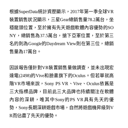
根據SuperData統計資歷顯示，2017年第一季全球VR
裝置銷售狀況顯示，三星Gear總銷售量78.2萬台，坐
穩龍頭位置，至於擁有先天遊戲軟體內容優勢的SO
NY，總銷售為37.5萬台，搶下亞軍位置，至於第三
名的則為Google的Daydream View則在第三位，總銷
售量為17萬台。
因該報告僅針對VR裝置銷售量做調查，並未出現宏
達電(2498)的Vive和臉書旗下的Oculus。但若單就高
階VR市場來說，Sony PS VR、Vive、Oculus依舊是
三大指標品牌，目前此三大品牌也持續關注在軟體
內容的深耕，唯其中Sony的PS VR具有先天的優
勢，Sony長期深耕遊戲市場，自然將遊戲機昇級到V
R而佔盡了先天的優勢。