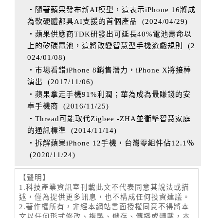
‧隨著蘋果發布新AI模型，這表示iPhone 16將成
為軟硬體都具AI支援的首個產品
(
2024/04/29
)
‧蘋果供應商TDK研發出可延長40%電池壽命以
上的矽碳電池，這將改變智慧型手機遊戲規則
(
2
024/01/08
)
‧市場看錯iPhone 8銷售潛力，iPhone X將接棒
演出
(
2017/11/06
)
‧蘋果拿走手機91%利潤；華為成為最賺錢的安
卓手機商
(
2016/11/25
)
‧Thread可能取代Zigbee -ZHA並衝擊智慧家庭
的通訊標準
(
2014/11/14
)
‧拆解蘋果iPhone 12手機，台灣零組件佔12.1％
(
2020/11/24
)
【聲明】
1.科技產業資訊室刊載此文不代表同意其說法或描
述，僅為提供更多訊息，也不構成任何投資建議。
2.著作權所有，非經本網站書面授權同意不得將本
文以任何形式修改、複製、儲存、傳播或轉載，本