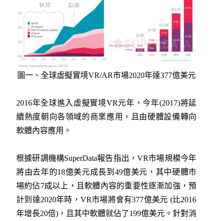
圖一、全球虛擬實境VR/AR市場2020年達377億美元
2016年全球進入虛擬實境VR元年，今年(2017)將延
續熱度朝向各領域的商業應用，且由硬體設備轉向
軟體內容應用。
根據研調機構SuperData報告指出，VR市場規模今年
將由去年的18億美元成長到49億美元，其中硬體市
場約佔7成以上，且軟體內容的重要性逐漸加強，預
計到達2020年時，VR市場將會有377億美元 (比2016
年增長20倍)，且其中軟體就佔了199億美元。針對消