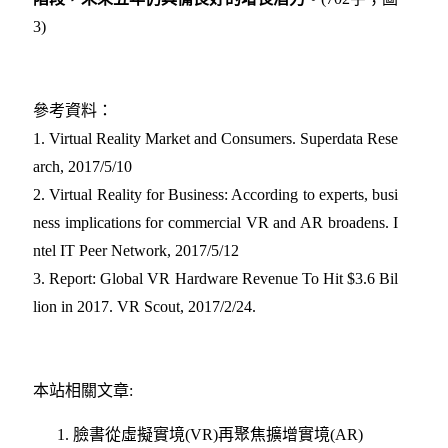
3)
參考資料：
1.
Virtual Reality Market and Consumers. Superdata Rese
arch, 2017/5/10
2.
Virtual Reality for Business: According to experts, busi
ness implications for commercial VR and AR broadens. I
ntel IT Peer Network, 2017/5/12
3.
Report: Global VR Hardware Revenue To Hit $3.6 Bil
lion in 2017. VR Scout, 2017/2/24.
本站相關文章:
臉書從虛擬實境(VR)再聚焦擴增實境(AR)