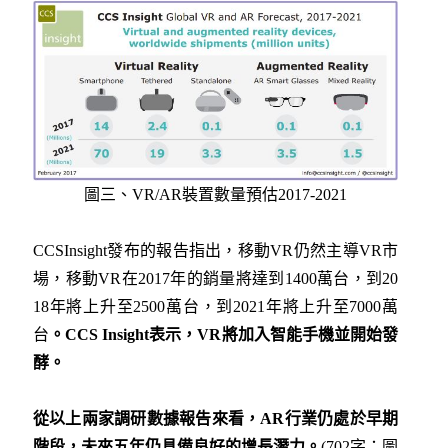
圖三、VR/AR裝置數量預估2017-2021
CCSInsight發布的報告指出，移動VR仍然主導VR市
場，移動VR在2017年的銷量將達到1400萬台，到20
18年將上升至2500萬台，到2021年將上升至7000萬
台
。
CCS Insight
表示，VR
將加入智能手機並開始發
酵。
從以上兩家調研數據報告來看，AR
行業仍處於早期
階段，未來五年仍具備良好的增長潛力。
(702字；圖