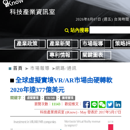
2026年8月07日 (週五) 台灣時間：
站內搜尋
產業政策
產業新聞
市場報導
策略
專利情報
關鍵圖表
首頁
市場報導
網路/通訊
全球虛擬實境VR/AR市場由硬轉軟
2020年達377億美元
關鍵字：
；
；
虛擬實境
VR/AR
擴增實境
瀏覽次數：
11143
｜ 歡迎推文：
科技產業資訊室 (iKnow) - May 發表於 2017年5月17日