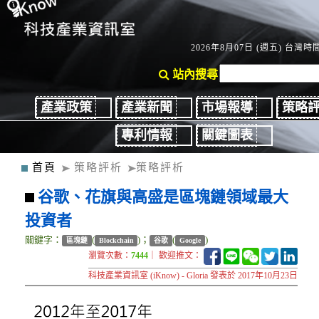
2026年8月07日 (週五) 台灣時間：
站內搜尋
產業政策
產業新聞
市場報導
策略
專利情報
關鍵圖表
首頁
策略評析
策略評析
谷歌、花旗與高盛是區塊鏈領域最大
投資者
關鍵字：
(
)；
(
)
區塊鏈
Blockchain
谷歌
Google
瀏覽次數：
7444
｜ 歡迎推文：
科技產業資訊室 (iKnow) - Gloria 發表於 2017年10月23日