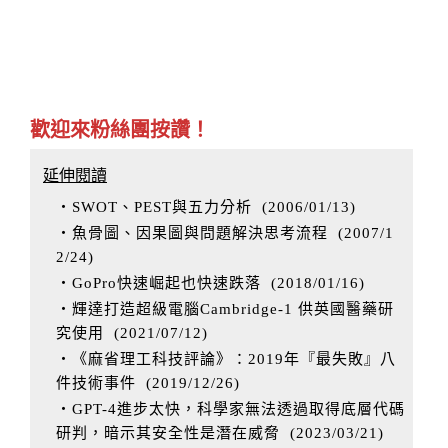
歡迎來粉絲團按讚！
延伸閱讀
‧SWOT、PEST與五力分析
(
2006/01/13
)
‧魚骨圖、因果圖與問題解決思考流程
(
2007/1
2/24
)
‧GoPro快速崛起也快速跌落
(
2018/01/16
)
‧輝達打造超級電腦Cambridge-1 供英國醫藥研
究使用
(
2021/07/12
)
‧《麻省理工科技評論》：2019年『最失敗』八
件技術事件
(
2019/12/26
)
‧GPT-4進步太快，科學家無法透過取得底層代碼
研判，暗示其安全性是潛在威脅
(
2023/03/21
)