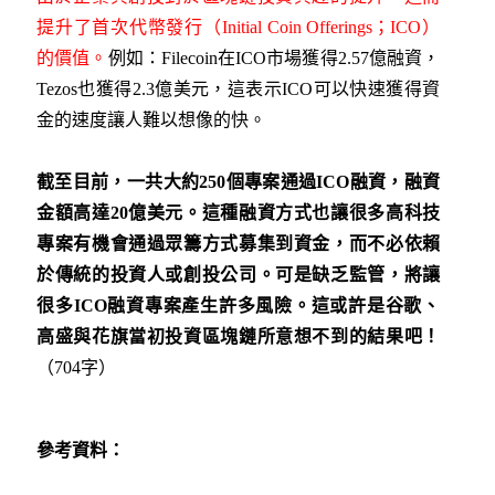
提升了首次代幣發行（Initial Coin Offerings；ICO）
的價值。
例如：Filecoin在ICO市場獲得2.57億融資，
Tezos也獲得2.3億美元，這表示ICO可以快速獲得資
金的速度讓人難以想像的快。
截至目前，一共大約
250
個專案通過
ICO
融資，融資
金額高達
20
億美元。這種融資方式也讓很多高科技
專案有機會通過眾籌方式募集到資金，而不必依賴
於傳統的投資人或創投公司。可是缺乏監管，將讓
很多
ICO
融資專案產生許多風險。這或許是谷歌、
高盛與花旗當初投資區塊鏈所意想不到的結果吧！
（704字）
參考資料：