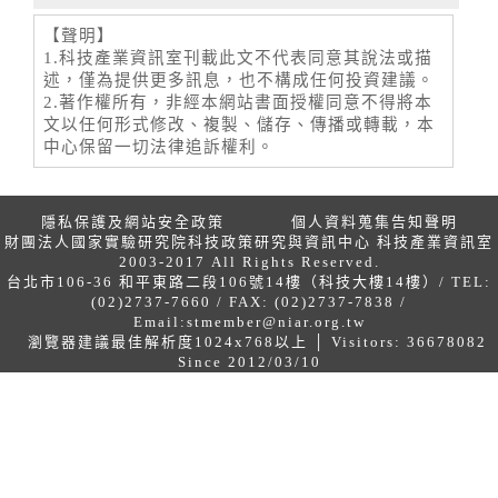
【聲明】
1.科技產業資訊室刊載此文不代表同意其說法或描
述，僅為提供更多訊息，也不構成任何投資建議。
2.著作權所有，非經本網站書面授權同意不得將本
文以任何形式修改、複製、儲存、傳播或轉載，本
中心保留一切法律追訴權利。
隱私保護及網站安全政策
個人資料蒐集告知聲明
財團法人國家實驗研究院科技政策研究與資訊中心 科技產業資訊室
2003-2017 All Rights Reserved.
台北市106-36 和平東路二段106號14樓（科技大樓14樓）/ TEL:
(02)2737-7660 / FAX: (02)2737-7838 /
Email:
stmember@niar.org.tw
瀏覽器建議最佳解析度1024x768以上 │ Visitors: 36678082
Since 2012/03/10