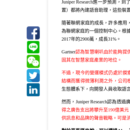
Juniper Research進
置）都將內建語音助理，這些裝置在美
隨著聯網家庭的成長，許多應用
為聯網家庭的一個控制中心。根據麥肯錫
2017年的2900萬，成長31%。
Gartner
認為智慧喇叭由於能夠提
固其在智慧家庭產業的地位。
不過，現今的營運模式仍處於摸
結構而獲得微薄利潤之外，公司
生態體系下，向開發人員收取語
然而，Juniper Resear
得之廣告支出將攀升至190億美
供訊息和品牌的聲音戰略。可是