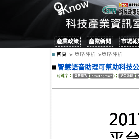
產業政策
產業新聞
市場報
首頁
策略評析
策略評析
智慧語音助理可幫助科技
關鍵字：
(
)；
(
智慧喇叭
Smart Speaker
語音助理