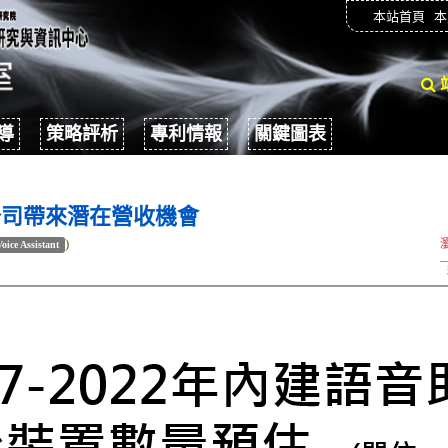
本站首頁
本
導
策略評析
專利情報
關鍵圖表
公司帶來潛在營收機會
)
Voice Assistant