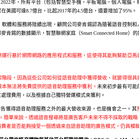
一步預測，到了2022年，所有平台（包括智慧型手機，平板電腦，個人
國可達8.7億台，比起2017年的4.5億台，還要增加了95%。
，軟體和服務將陸續出現，顧問公司麥肯錫認為隨著語音控制和
的數據顯示，智慧聯網家庭（Smart Connected Home）的
供運行基於網際網路的應用程式和服務，這使得其能夠幫助亞馬
索階段，因為這些公司如何從語音助理中獲得營收，就變得很具
根本無法將免費提供的語音助理服務中獲利。
未來初步最有可能
言處理費用，以及根據自己獨特營運模式來獲利。
ch認為透過廣告獲得語音助理服務之外的最大營收來源，也是機會之一。其
元。簡單來說，透過語音搜尋將是廣告客戶未來不得不採取的戰
消費者是否能夠接受一個透過來自語音助理的廣告模式，仍具模