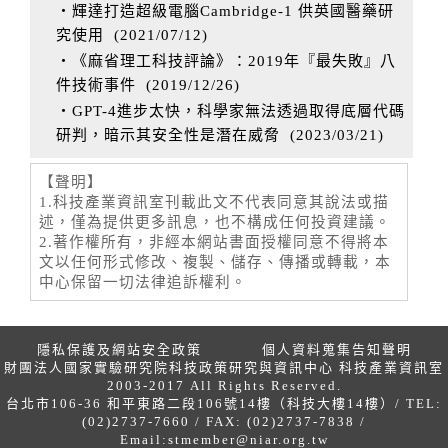
‧輝達打造超級電腦Cambridge-1 供英國醫藥研
究使用
(
2021/07/12
)
‧《麻省理工科技評論》：2019年『最失敗』八
件技術事件
(
2019/12/26
)
‧GPT-4進步太快，科學家無法透過取得底層代碼
研判，暗示其安全性是潛在威脅
(
2023/03/21
)
【聲明】
1.科技產業資訊室刊載此文不代表同意其說法或描
述，僅為提供更多訊息，也不構成任何投資建議。
2.著作權所有，非經本網站書面授權同意不得將本
文以任何形式修改、複製、儲存、傳播或轉載，本
中心保留一切法律追訴權利。
隱私保護及網站安全政策
個人資料蒐集告知聲明
財團法人國家實驗研究院科技政策研究與資訊中心 科技產業資訊室
2003-2017 All Rights Reserved.
台北市106-36 和平東路二段106號14樓（科技大樓14樓）/ TEL:
(02)2737-7660 / FAX: (02)2737-7838 /
Email:
stmember@niar.org.tw