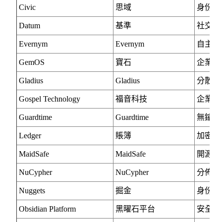
Civic
思域
身份驗
Datum
基準
社交和
Evernym
Evernym
自主主
GemOS
寶石
企業區
Gladius
Gladius
分散式
Gospel Technology
福音科技
企業數
Guardtime
Guardtime
無鑰匙
Ledger
賬簿
加密貨
MaidSafe
MaidSafe
開源，
NuCypher
NuCypher
分佈式
Nuggets
掘金
身份驗
Obsidian Platform
黑曜石平台
安全匿