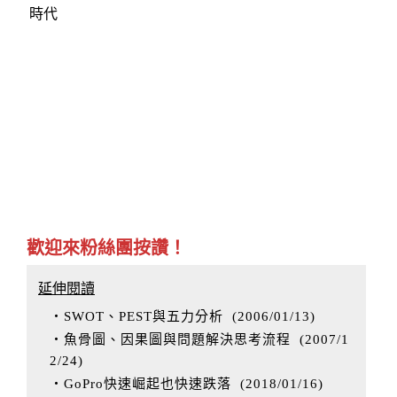
時代
歡迎來粉絲團按讚！
延伸閱讀
‧SWOT、PEST與五力分析
(
2006/01/13
)
‧魚骨圖、因果圖與問題解決思考流程
(
2007/1
2/24
)
‧GoPro快速崛起也快速跌落
(
2018/01/16
)