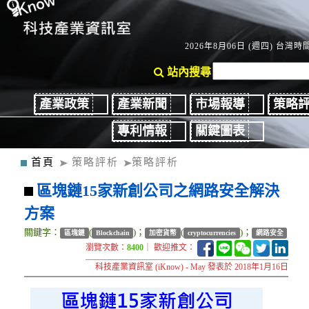
2026年8月06日 (週四) 台灣時間：
站內搜尋
產業政策
產業新聞
市場報導
策略
專利情報
關鍵圖表
首頁
策略評析
策略評析
區塊鏈15家新創公司之網路安全解決
方案
關鍵字：
(
)；
(
)；
區塊鏈
Blockchain
加密貨幣
cryptocurrencies
網路安全
瀏覽次數：
8400
｜ 歡迎推文：
科技產業資訊室 (iKnow) - May 發表於 2018年1月16日