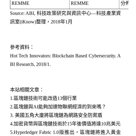
REMME
REMME
分佈式
Source: ABI, 科技政策研究與資訊中心—科技產業資
訊室(iKnow)整理，2018年1月
參考資料：
Hot Tech Innovators: Blockchain Based Cybersecurity. A
BI Research, 2018/1.
本站相關文章：
1.區塊鏈技術可能改造13個行業
2.區塊鏈與AI能夠加速物聯網經濟的到來嗎？
3. 美國五角大廈將區塊鏈為網路安全防禦盾
4.加密貨幣與區塊鏈技術於15年後價值將達10兆美元
5.Hyperledger Fabric 1.0版推出，區塊鏈將進入黃金