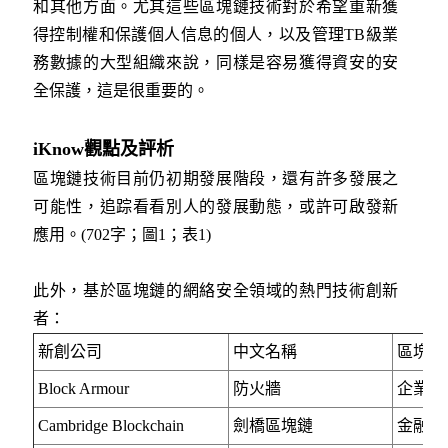
和其他方面。尤其這些區塊鏈技術對於希望重新獲
得控制權和保護個人信息的個人，以及管理TB級業
務數據的大型組織來說，同樣是容易獲得資安的安
全保護，這是很重要的。
iKnow觀點及評析
區塊鏈技術目前仍初期發展階段，還有許多發展之
可能性，追踪看看別人的發展動態，或許可啟發新
應用。(702字；圖1；表1)
此外，基於區塊鏈的網絡安全領域的熱門技術創新
者：
新創公司
中文名稱
區塊鏈
Block Armour
防火牆
企業的
Cambridge Blockchain
劍橋區塊鏈
金融的