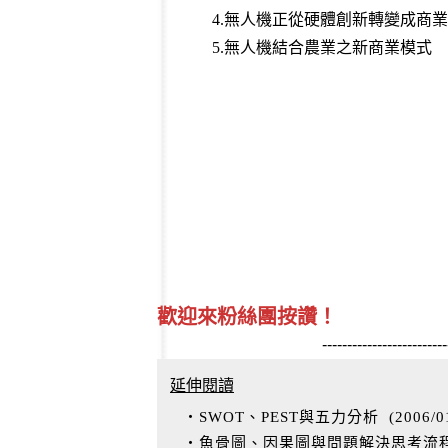
4.無人機正從硬體創新轉變成商
5.無人機結合農業之新商業模式
歡迎來粉絲團按讚！
-------------------------
延伸閱讀
‧SWOT、PEST與五力分析
(
2006/0
‧魚骨圖、因果圖與問題解決思考流