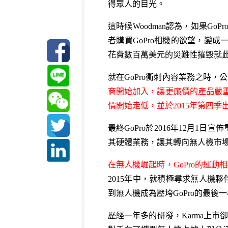
得眾人的目光。
這時候Woodman認為，如果GoP
者購買GoPro相機的欲望，變
花費數百萬美元的災難性摧毀就
就在GoPro衝刺內容業務之時，公
商開始加入，讓更廉價的產品嚴重衝
價開始走低，並於2015年第四季
最終GoPro於2016年12月1
其硬體業務，讓其轉向無人機市
在無人機崛起時，GoPro的運
2015年中，就積極尋求無人機夥
到無人機成為壓垮GoPro的最後
歷經一年多的研發，Karma上市