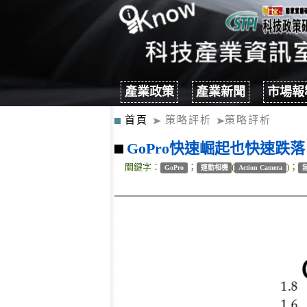
產業政策
產業新聞
市場報
首頁
策略評析
策略評析
GoPro快速崛起也快速跌落
關鍵字：
；
(
)；
GoPro
運動相機
Action Camera