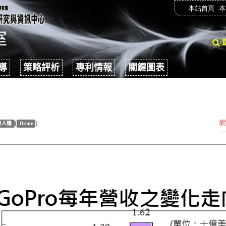
本站首頁
本
導
策略評析
專利情報
關鍵圖表
(
)
瀏
無人機
Drone