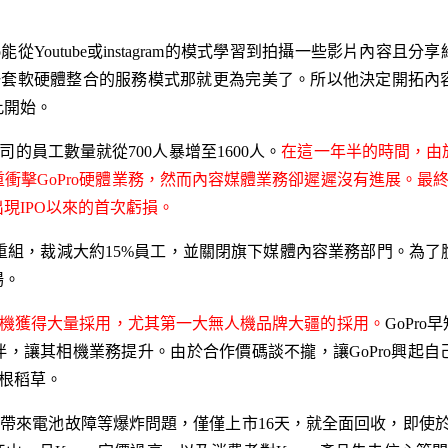
ro能從Youtube或instagram的模式學習到拍攝一些影片內
成一套軟硬體整合的服務模式那就更為完美了。所以他決定開拓
此開始。
司的員工數量就從700人暴增至1600人。
在這一年半的時間，由
擊GoPro硬體業務，然而內容媒體業務卻遲遲沒有進展。最終，從
出現IPO以來的首次虧損。
日宣佈重組，裁減大約15%員工，並關閉旗下媒體內容業務部門。為了
場。
動相機獲得大量採用，尤其第一大無人機品牌大疆的採用。
GoPr
伴，讓其相機業務提升。由於合作價碼談不攏，讓GoPro興起自己
一根稻草。
卻帶來電池故障等爆炸問題，僅僅上市16天，就全面回收，即使於