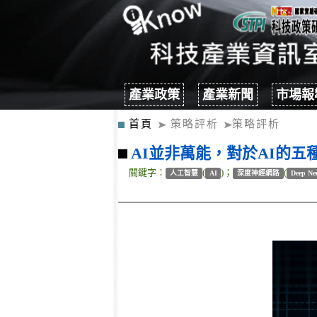
產業政策
產業新聞
市場報
首頁
策略評析
策略評析
AI並非萬能，對於AI的五
關鍵字：
(
)；
(
人工智慧
AI
深度神經網路
Deep Ne