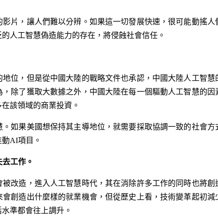
的影片，讓人們難以分辨。如果這一切發展快速，很可能動搖人
廣泛的人工智慧偽造能力的存在，將侵蝕社會信任。
的地位，但是從中國大陸的戰略文件也承認，中國大陸人工智慧
為，除了獲取大數據之外，中國大陸在每一個驅動人工智慧的因
多在該領域的商業投資。
慧。如果美國想保持其主導地位，就需要採取協調一致的社會方
動AI項目。
失去工作。
會被改造，進入人工智慧時代，其在消除許多工作的同時也將創
來會創造出什麼樣的就業機會，但從歷史上看，技術變革起初減
活水準都會往上調升。