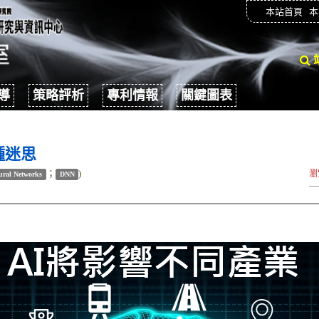
本站首頁
本
導
策略評析
專利情報
關鍵圖表
種迷思
；
)
瀏
ural Networks
DNN