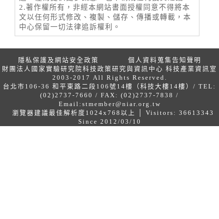
2.著作權所有，非經本網站書面授權同意不得將本
文以任何形式修改、複製、儲存、傳播或轉載，本
中心保留一切法律追訴權利。
隱私保護及網站安全政策
個人資料蒐集告知聲明
財團法人國家實驗研究院科技政策研究與資訊中心 科技產業資訊室
2003-2017 All Rights Reserved.
台北市106-36 和平東路二段106號14樓（科技大樓14樓）/ TEL:
(02)2737-7660 / FAX: (02)2737-7838 /
Email:
stmember@niar.org.tw
瀏覽器建議最佳解析度1024x768以上 │ Visitors: 36613343
Since 2012/03/10