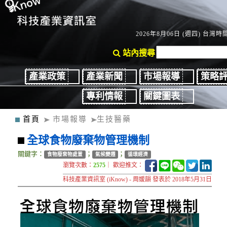
2026年8月06日 (週四) 台灣時間：
站內搜尋
產業政策
產業新聞
市場報導
策略
專利情報
關鍵圖表
首頁
市場報導
生技醫藥
全球食物廢棄物管理機制
關鍵字：
；
；
食物廢棄物處置
氣候變遷
循環經濟
瀏覽次數：
2575
｜ 歡迎推文：
科技產業資訊室 (iKnow) - 周媛韻 發表於 2018年5月31日