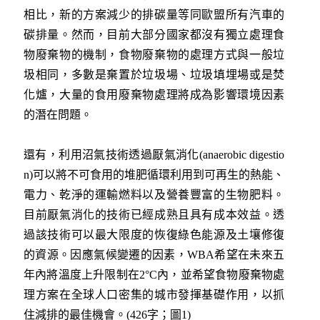
相比，新的方案減少的排碳量等同歐盟所有汽車的
碳排量。然而，目前大部分國家都沒有獨立處理食
物廢棄物的機制，食物廢棄物的處理方式與一般垃
圾相同，多數是棄置於垃圾場、垃圾填埋場或是焚
化爐，大量的食用廢棄物處理將成為影響環境因素
的潛在問題。
還有，利用沼氣技術透過厭氣消化(anaerobic digestio
n)可以將不可食用的堆肥循環利用到可再生的熱能、
電力、乾淨的運輸燃料以及營養豐富的生物肥料。
目前厭氣消化的技術已經成熟且具有成本效益。透
過該技術可以最大限度的恢復綠色能源及土壤修復
的資源。因應氣候變遷的因素，WBA希望在未來五
年內將溫度上升限制在2
°C
內，並希望食物廢棄物處
理方案在全球人口密集的城市發揮基礎作用，以抓
住減排的最佳機會。(426字；圖1)