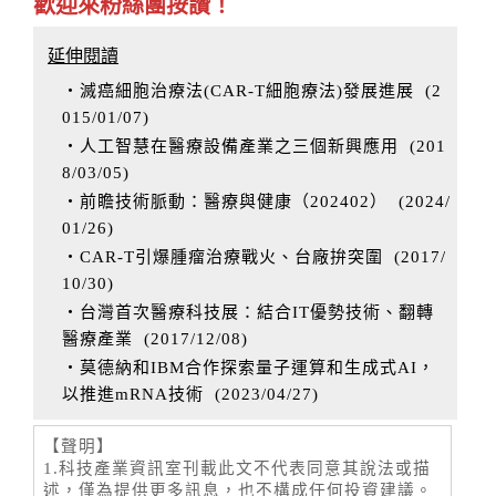
歡迎來粉絲團按讚！
延伸閱讀
‧滅癌細胞治療法(CAR-T細胞療法)發展進展
(
2
015/01/07
)
‧人工智慧在醫療設備產業之三個新興應用
(
201
8/03/05
)
‧前瞻技術脈動：醫療與健康（202402）
(
2024/
01/26
)
‧CAR-T引爆腫瘤治療戰火、台廠拚突圍
(
2017/
10/30
)
‧台灣首次醫療科技展：結合IT優勢技術、翻轉
醫療產業
(
2017/12/08
)
‧莫德納和IBM合作探索量子運算和生成式AI，
以推進mRNA技術
(
2023/04/27
)
【聲明】
1.科技產業資訊室刊載此文不代表同意其說法或描
述，僅為提供更多訊息，也不構成任何投資建議。