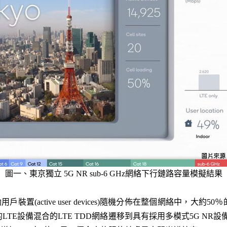
圖一、東京獨立 5G NR sub-6 GHz網絡下行鏈路容量模擬結果
戶裝置(active user devices)隨機分佈在整個網絡中，大
設備混合的LTE TDD網絡遷移到具有採用多模式5G NR設備的SA