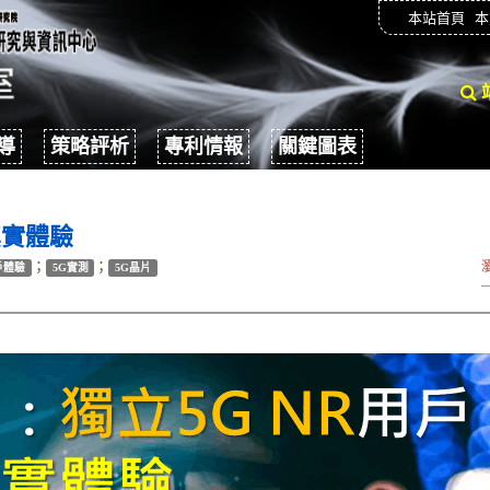
本站首頁
本
導
策略評析
專利情報
關鍵圖表
真實體驗
；
；
戶體驗
5G實測
5G晶片