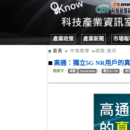
產業政策
產業新聞
市場報
首頁
市場報導
網路/通訊
高通：獨立5G NR用戶的
關鍵字：
(
)；
；
高通
Quaolcomm
獨立5G NR
用