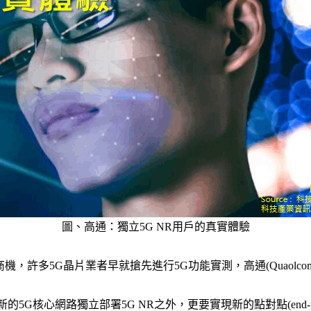
圖、高通：獨立5G NR用戶的真實體驗
商機，許多5G晶片業者早就搶先進行5G功能實測，高通(Quaolc
新的5G核心網路獨立部署5G NR之外，更要實現新的點對點(end-