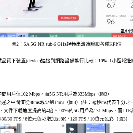
圖2：SA 5G NR sub-6 GHz視頻串流體驗和各種KPI值
質下裝置(device)連接到網路設備進行比較：10%（小區域邊
中間用戶值102 Mbps，而5G NR用戶為333Mbps（圖3）
之中間值從48ms減少到14ms（圖3）(註：毫秒ms代表千分之
下載速度提高約4倍。 90％的5G用戶為131 Mbps，而LTE為3
30 FPS / 8位元色彩增加到8K / 120 FPS / 10位元色彩（圖3）