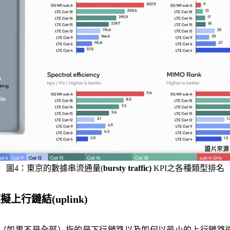
圖4：東京的數據串流通量(
bursty traffic)
KPI之各種類型排名
擬上行鏈結(uplink)
數（如果不是全部）指的是下行鏈路以及如何以最小的上行鏈路