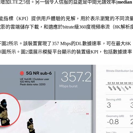
增加LTE之5倍。另一個令人信服的益處是中間光譜效率(
median 
能指標（KPI）提供用戶體驗的見解，用於表示瀏覽的不同流
雲端儲存下載，和適應於bitrate級360度視頻串流（8K解析度、
所示。該裝置實現了357 Mbps的DL數據速率，可在最大8K，120 
ate分佈圖所示。圖2還展示模擬平台顯示的裝置級KPI，包括數據速