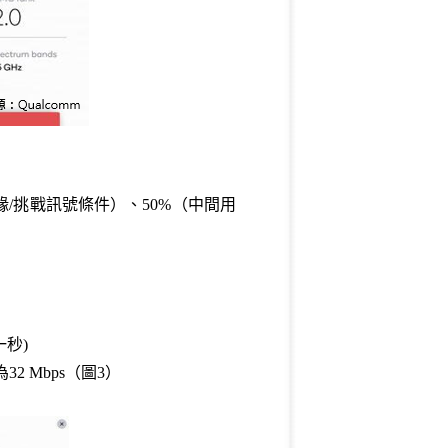
緣/挑戰訊號條件）、50%（中間用
一秒)
2 Mbps（圖3）