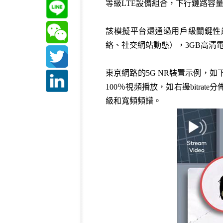
等級LTE設備組合，下行鏈路容量
該模擬平台還通過用戶級關鍵性
絡、社交網站動態），3GB高清電影的
東京網路的5G NR裝置示例，如下圖2
100％視頻播放，如右邊bitr
級和寬頻頻譜。