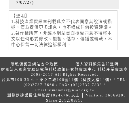
7/07/27
)
【聲明】
1.科技產業資訊室刊載此文不代表同意其說法或描
述，僅為提供更多訊息，也不構成任何投資建議。
2.著作權所有，非經本網站書面授權同意不得將本
文以任何形式修改、複製、儲存、傳播或轉載，本
中心保留一切法律追訴權利。
隱私保護及網站安全政策
個人資料蒐集告知聲明
財團法人國家實驗研究院科技政策研究與資訊中心 科技產業資訊室
2003-2017 All Rights Reserved.
台北市106-36 和平東路二段106號14樓（科技大樓14樓）/ TEL:
(02)2737-7660 / FAX: (02)2737-7838 /
Email:
stmember@niar.org.tw
瀏覽器建議最佳解析度1024x768以上 │ Visitors: 36669205
Since 2012/03/10