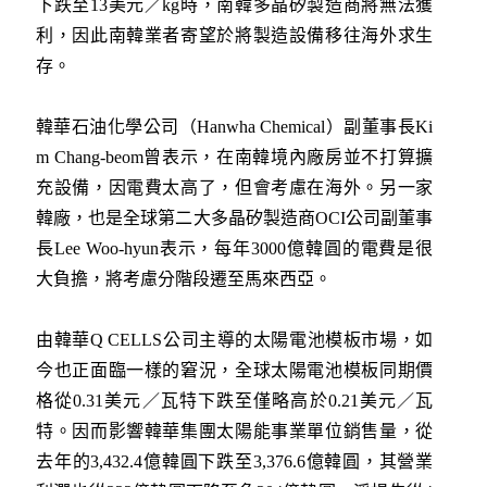
下跌至13美元／kg時，南韓多晶矽製造商將無法獲
利，因此南韓業者寄望於將製造設備移往海外求生
存。
韓華石油化學公司（Hanwha Chemical）副董事長Ki
m Chang-beom曾表示，在南韓境內廠房並不打算擴
充設備，因電費太高了，但會考慮在海外。另一家
韓廠，也是全球第二大多晶矽製造商OCI公司副董事
長Lee Woo-hyun表示，每年3000億韓圓的電費是很
大負擔，將考慮分階段遷至馬來西亞。
由韓華Q CELLS公司主導的太陽電池模板市場，如
今也正面臨一樣的窘況，全球太陽電池模板同期價
格從0.31美元／瓦特下跌至僅略高於0.21美元／瓦
特。因而影響韓華集團太陽能事業單位銷售量，從
去年的3,432.4億韓圓下跌至3,376.6億韓圓，其營業