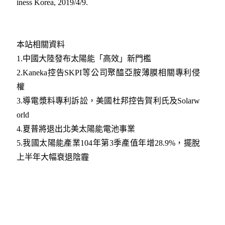
iness Korea, 2019/4/9.
本站相關資料
1.
中國大陸發布太陽能「高效」新門檻
2.
Kaneka控告SKPI等公司聚醯亞胺薄膜相關專利侵
權
3.
導電漿料專利訴訟，美國杜邦控告賀利氏及Solarw
orld
4.
夏普將退出北美太陽能電池事業
5.
我國太陽能產業104年第3季產值年增28.9%，擺脫
上半年大幅衰退陰霾