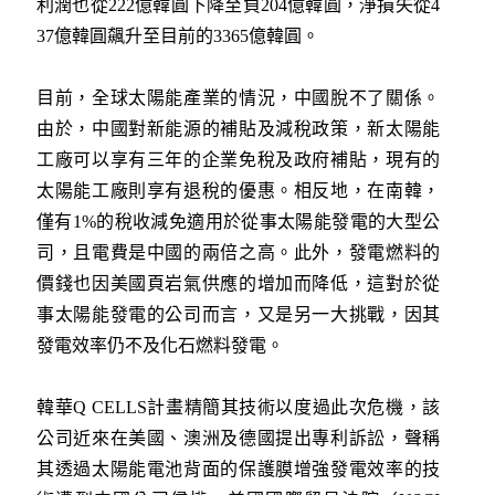
利潤也從222億韓圓下降至負204億韓圓，淨損失從4
37億韓圓飆升至目前的3365億韓圓。
目前，全球太陽能產業的情況，中國脫不了關係。
由於，中國對新能源的補貼及減稅政策，新太陽能
工廠可以享有三年的企業免稅及政府補貼，現有的
太陽能工廠則享有退稅的優惠。相反地，在南韓，
僅有1%的稅收減免適用於從事太陽能發電的大型公
司，且電費是中國的兩倍之高。此外，發電燃料的
價錢也因美國頁岩氣供應的增加而降低，這對於從
事太陽能發電的公司而言，又是另一大挑戰，因其
發電效率仍不及化石燃料發電。
韓華Q CELLS計畫精簡其技術以度過此次危機，該
公司近來在美國、澳洲及德國提出專利訴訟，聲稱
其透過太陽能電池背面的保護膜增強發電效率的技