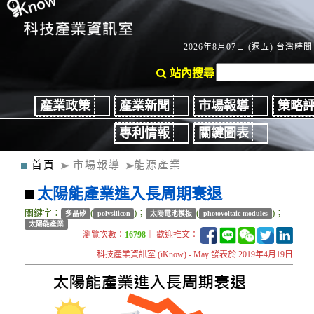
2026年8月07日 (週五) 台灣時間：
站內搜尋
產業政策
產業新聞
市場報導
策略
專利情報
關鍵圖表
首頁
市場報導
能源產業
太陽能產業進入長周期衰退
關鍵字：
(
)；
(
)；
多晶矽
polysilicon
太陽電池模板
photovoltaic modules
太陽能產業
瀏覽次數：
16798
｜ 歡迎推文：
科技產業資訊室 (iKnow) - May 發表於 2019年4月19日