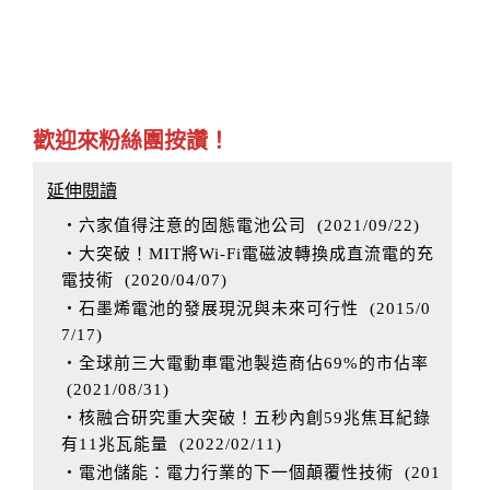
歡迎來粉絲團按讚！
延伸閱讀
‧六家值得注意的固態電池公司
(
2021/09/22
)
‧大突破！MIT將Wi-Fi電磁波轉換成直流電的充
電技術
(
2020/04/07
)
‧石墨烯電池的發展現況與未來可行性
(
2015/0
7/17
)
‧全球前三大電動車電池製造商佔69%的市佔率
(
2021/08/31
)
‧核融合研究重大突破！五秒內創59兆焦耳紀錄
有11兆瓦能量
(
2022/02/11
)
‧電池儲能：電力行業的下一個顛覆性技術
(
201