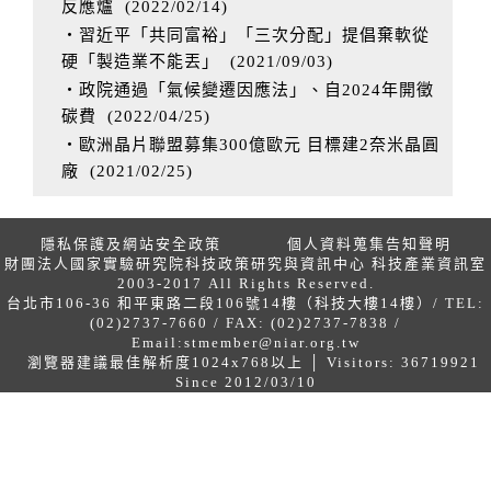
反應爐
(
2022/02/14
)
‧習近平「共同富裕」「三次分配」提倡棄軟從
硬「製造業不能丟」
(
2021/09/03
)
‧政院通過「氣候變遷因應法」、自2024年開徵
碳費
(
2022/04/25
)
‧歐洲晶片聯盟募集300億歐元 目標建2奈米晶圓
廠
(
2021/02/25
)
隱私保護及網站安全政策
個人資料蒐集告知聲明
財團法人國家實驗研究院科技政策研究與資訊中心 科技產業資訊室
2003-2017 All Rights Reserved.
台北市106-36 和平東路二段106號14樓（科技大樓14樓）/ TEL:
(02)2737-7660 / FAX: (02)2737-7838 /
Email:
stmember@niar.org.tw
瀏覽器建議最佳解析度1024x768以上 │ Visitors: 36719921
Since 2012/03/10