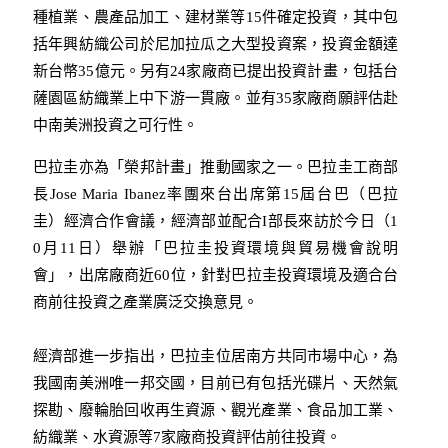
種植業、農產品加工、建材業等15件確定投資，其中包
括年興紡織公司於尼加拉瓜之大型投資案，投資金額達
新台幣35億元。另有24家廠商已提出投資計畫，包括台
薩園區紡織業上中下游一貫廠。並有35家廠商願評估赴
中南美洲投資之可行性。
巴拉圭亦為「榮邦計畫」推動國家之一。巴拉圭工商部
長Jose Maria Ibanez率團來台出席第15屆台巴（巴拉
圭）經濟合作會議，經濟部並配合I部長來訪於今日（1
0月11日）舉辦「巴拉圭投資環境與貿易機會說明
會」，出席廠商近60位，針對巴拉圭投資環境及適合台
商前往投資之產業廣泛交換意見。
經濟部進一步指出，巴拉圭位居南方共同市場中心，為
我國南美洲唯一邦交國，目前已有包括光碟片、天然氣
探勘、廢輪胎回收再生資源、觀光產業、食品加工業、
紡織業、水資源等7家廠商投資評估前往投資。