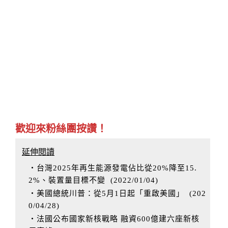
歡迎來粉絲團按讚！
延伸閱讀
‧台灣2025年再生能源發電佔比從20%降至15.
2%、裝置量目標不變
(
2022/01/04
)
‧美國總統川普：從5月1日起「重啟美國」
(
202
0/04/28
)
‧法國公布國家新核戰略 融資600億建六座新核