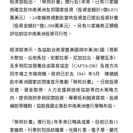
經濟部指出，「榮邦計畫」推行近1年來，已有15家廠
商確定赴中南美洲友邦國家投資（投資金額計1億8,831
萬美元）、24家廠商規劃赴當地投資並已提出投資計畫
（投資金額計7億1,398萬美元），另有35家廠商正積極
評估前往中南美洲投資可行性。
經濟部表示，為協助台商掌握美國與中美洲5國（哥斯
大黎加、瓜地馬拉、宏都拉斯、尼加拉瓜、薩爾瓦多）
及多明尼加簽署自由貿易協定（CAFTA-DR）及南方共
同市場之市場商機，政府已於去（94）年9月 陳總統
赴中美洲國家訪問後宣示推動「榮邦計畫」，分就投資
促進、資金取得、人力支援與技術協助等四大策略方
向，提供政府參與民間投資、專案低利融資貸款、投資
補助等機制，協助我國企業赴中南美洲進行策略布局。
「榮邦計畫」推行近1年多來已略具成果，目前已有15
家廠商，行業別包括紡織業、光碟片業、電子業、蘭花