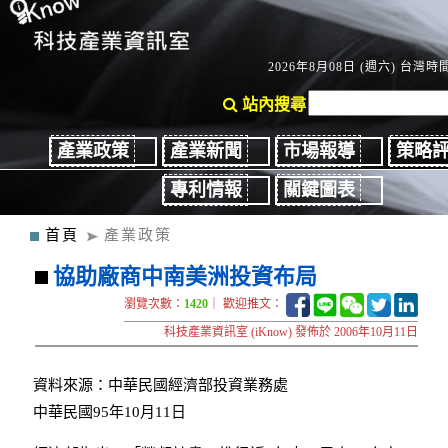
2026年8月08日 (週六) 台灣時間：
站內搜尋
產業政策
產業新聞
市場報導
策略
專利情報
關鍵圖表
首頁
產業政策
協助廠商中南美洲投資布局
瀏覽次數：
1420
｜ 歡迎推文：
科技產業資訊室 (iKnow) 發佈於 2006年10月11日
資料來源：中華民國經濟部投資業務處
中華民國95年10月11日