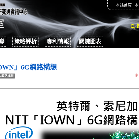
本站首頁
本
導
策略評析
專利情報
關鍵圖表
OWN」6G網路構想
瀏
G網路構想