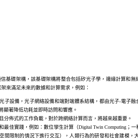
的通信基礎架構，該基礎架構將整合包括矽光子學，邊緣計算和無
框架來滿足未來的數據和計算需求，例如：
光子設備，光子網絡設備和端對端體系結構，都由光子-電子融
將顯著降低功耗並即時訪問和響應。
態且分佈式的工作負載，對於跨網絡計算而言，將越來越重要。
佳實踐，例如：數位孿生計算（Digital Twin Computin
空間限制的情況下進行交互），人類行為的研發和社會建模，大規模