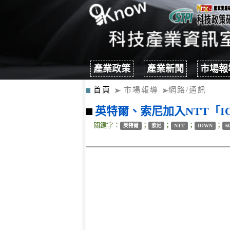
產業政策
產業新聞
市場報
首頁
市場報導
網路/通訊
英特爾、索尼加入NTT「I
關鍵字：
；
；
；
；
英特爾
索尼
NTT
IOWN
6