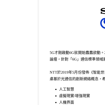
5G才剛啟動6G就開始蠢蠢欲動。
論壇，針對「6G」通信標準領
NTT於2019年5月份發佈《智能世界技術
慮基於光通信的創新網絡概念，希
人工智慧
虛擬現實/增強現實
人機界面