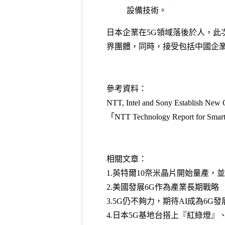
設備技術。
日本企業在5G領域落後於人，此
界團體，同時，接受包括中國企業
參考資料：
NTT, Intel and Sony Establish New 
「NTT Technology Report for S
相關文章：
1.
英特爾10奈米晶片開始量產，並
2.
美國發展6G作為產業長期戰略
3.
5G仍不夠力，期待AI成為6G
4.
日本5G基地台搭上『紅綠燈』