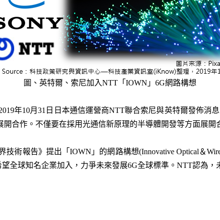
圖、英特爾、索尼加入NTT「IOWN」6G網路構想
2019年10月31日日本通信運營商NTT聯合索尼與英特爾發佈消
域展開合作。不僅要在採用光通信新原理的半導體開發等方面展開
報告》提出「IOWN」的網路構想(Innovative Optical＆Wirel
望全球知名企業加入，力爭未來發展6G全球標準。NTT認為，