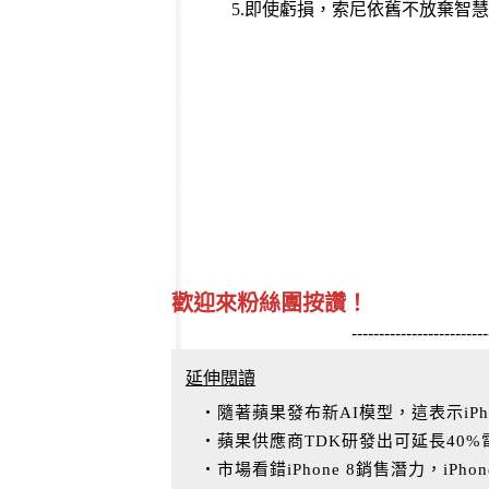
5.
即使虧損，索尼依舊不放棄智
歡迎來粉絲團按讚！
-------------------------
延伸閱讀
‧隨著蘋果發布新AI模型，這表示iPh
‧蘋果供應商TDK研發出可延長40
‧市場看錯iPhone 8銷售潛力，iPho