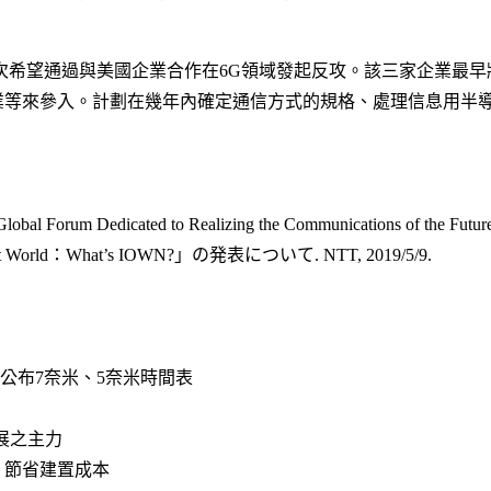
次希望通過與美國企業合作在6G領域發起反攻。該三家企業最早將
等來參入。計劃在幾年內確定通信方式的規格、處理信息用半導體晶
Global Forum Dedicated to Realizing the Communications of the Futur
mart World：What’s IOWN?」の発表について. NTT, 2019/5/9.
公布7奈米、5奈米時間表
發展之主力
、節省建置成本