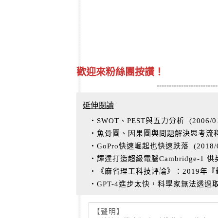
歡迎來粉絲團按讚！
-------------------------
延伸閱讀
‧SWOT、PEST與五力分析
(
2006/0
‧魚骨圖、因果圖與問題解決思考流
‧GoPro快速崛起也快速跌落
(
2018/
‧輝達打造超級電腦Cambridge-1
‧《麻省理工科技評論》：2019年
‧GPT-4進步太快，科學家無法透
【聲明】