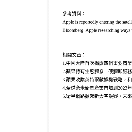
參考資料：
Apple is reportedly entering the sa
Bloomberg: Apple researching ways t
相關文章：
1.
中國大陸首次揭露四個重要商業航太
2.
蘋果特有生態體系「硬體即服務」
3.
蘋果收購英特爾數據機戰略，和
4.
全球奈米衛星產業市場到2023年
5.
衛星網路掀起新太空競賽，未來