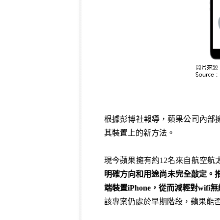
根據彭博社報導，蘋果公司內部
其裝置上的新方法。
現今蘋果擁有約12名來自航空航
明確方向和用途尚未完全敲定。
端裝置iPhone，從而減輕對w
該專案仍處於早期階段，蘋果能