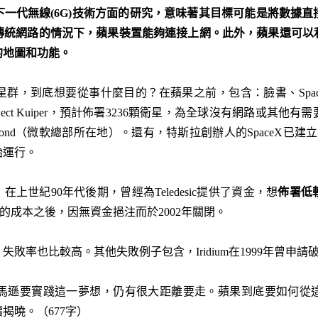
下一代無線
(6G)
技術方面的研究，意味著其目標可能是將數據直
傳統網路的情況下，蘋果裝置能夠連接上網。此外，蘋果還可以
的地圖和功能。
群，到底想要從事什麼目的？在蘋果之前，包含：臉書、Spa
ect Kuiper，預計佈署3236顆衛星，為全球沒有網路或其
nd（微軟總部所在地）。還有，特斯拉創辦人的SpaceX已建立Sta
始運行。
s）在上世紀90年代後期，曾經為Teledesic提供了資金，想
佈署低
億美元的成本之後，因無資金挹注而於2002年關閉。
敗率也比較高。其他失敗例子包含，Iridium在1999年曾申
和亞馬遜要實踐這一夢想，仍有很大距離要走。蘋果到底要如何
揭曉。（677字）