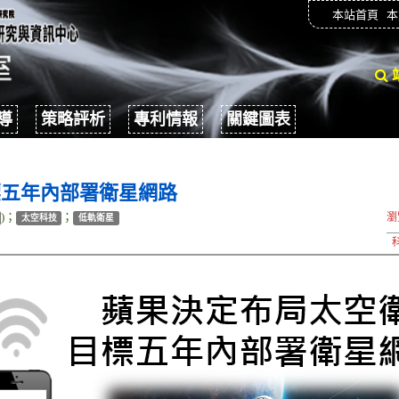
本站首頁
本
導
策略評析
專利情報
關鍵圖表
標五年內部署衛星網路
)；
；
瀏
太空科技
低軌衛星
科