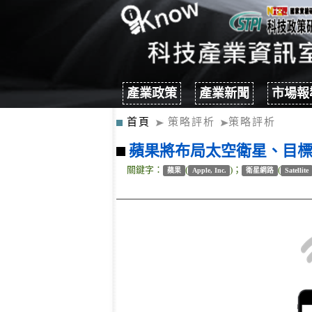
產業政策
產業新聞
市場報
首頁
策略評析
策略評析
蘋果將布局太空衛星、目
關鍵字：
(
)；
(
蘋果
Apple, Inc.
衛星網路
Satellite