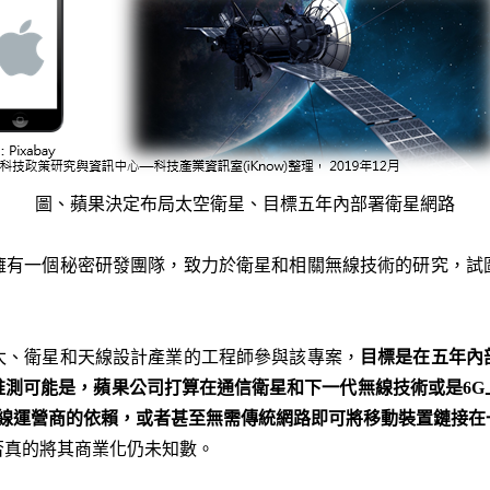
圖、
蘋果決定布局太空衛星、目標五年內部署衛星網路
擁有一個秘密研發團隊，致力於衛星和相關無線技術的研究，試
太、衛星和天線設計產業的工程師參與該專案，
目標是在五年內
推測可能是，蘋果公司打算在通信衛星和下一代無線技術或是6G
ifi無線運營商的依賴，或者甚至無需傳統網路即可將移動裝置鏈接
否真的將其商業化仍未知數。