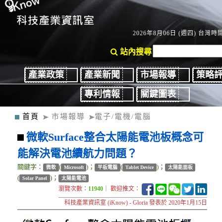
2026年8月06日 (週四) 台灣時間：
站內搜尋
產業政策
產業新聞
市場報導
策略
專利情報
關鍵圖表
首頁
市場報導
電子/電機/電腦
微軟Surface整合太陽能電池板概念可
能解決電池續航力問題？
關鍵字：
(
)；
(
)；
微軟
Microsoft
平板電腦
Tablet Device
太陽能面板
(
)；
Solar Panel
太陽能電池
瀏覽次數：
11940
｜ 歡迎推文：
科技產業資訊室 (iKnow) - Gloria 發表於 2020年1月15日