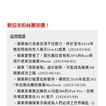
歡迎來粉絲團按讚！
延伸閱讀
‧蘋果執行長庫克頂不住壓力，終於宣布2024年
晚些時候向世人展示GenAI成果
(
2024/03/04
)
‧蘋果要警覺了，摩托羅拉發現有20%的Razr新
用戶是來自蘋果iPhone
(
2023/06/05
)
‧蘋果「液態玻璃」設計創新，可能成為蘋果AR
眼鏡成功之鑰
(
2025/06/16
)
‧蘋果將打破賈伯斯堅持，構思於2026年底至202
7年初推出觸控螢幕Macbook
(
2025/10/20
)
‧蘋果急著推出擁有AI功能M4的iPad Pro，目標
市場其實是在AI PC客戶
(
2024/05/08
)
‧蘋果想讓蘋果手錶成為人們必須之世界鑰匙
(
2