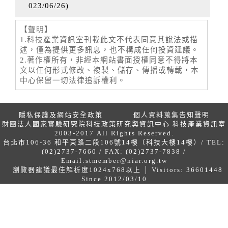
023/06/26
)
【聲明】
1.科技產業資訊室刊載此文不代表同意其說法或描
述，僅為提供更多訊息，也不構成任何投資建議。
2.著作權所有，非經本網站書面授權同意不得將本
文以任何形式修改、複製、儲存、傳播或轉載，本
中心保留一切法律追訴權利。
隱私保護及網站安全政策
個人資料蒐集告知聲明
財團法人國家實驗研究院科技政策研究與資訊中心 科技產業資訊室
2003-2017 All Rights Reserved.
台北市106-36 和平東路二段106號14樓（科技大樓14樓）/ TEL:
(02)2737-7660 / FAX: (02)2737-7838 /
Email:
stmember@niar.org.tw
瀏覽器建議最佳解析度1024x768以上 │ Visitors: 36601448
Since 2012/03/10