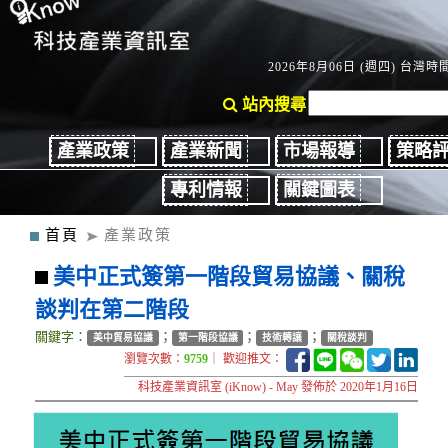
2026年8月06日 (週四) 台灣時間：
站內搜尋
產業政策
產業新聞
市場報導
策略
專利情報
關鍵圖表
首頁
產業政策
美中正式簽第一階段貿易協議、關稅
談判在第二階段
關鍵字：
；
；
；
美中貿易協議
第一階段協議
技術轉讓
關稅談判
瀏覽次數：
9759
｜ 歡迎推文：
科技產業資訊室 (iKnow) - May 發佈於 2020年1月16日