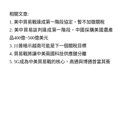
相關文章:
1.
美中貿易戰達成第一階段協定，暫不加徵關稅
2.
美中貿易談判達成第一階段，中國採購美國農產
品400億~500億美元​
3.
川普暗示越南可能是下一個關稅目標​
4.
貿易戰將讓中美兩國科技供應鏈分離
5.
5G成為中美貿易戰的核心，高通與博通首當其衝​