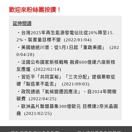
歡迎來粉絲團按讚！
延伸閱讀
‧台灣2025年再生能源發電佔比從20%降至15.
2%、裝置量目標不變
(
2022/01/04
)
‧美國總統川普：從5月1日起「重啟美國」
(
202
0/04/28
)
‧法國公布國家新核戰略 融資600億建六座新核
反應爐
(
2022/02/14
)
‧習近平「共同富裕」「三次分配」提倡棄軟從
硬「製造業不能丟」
(
2021/09/03
)
‧政院通過「氣候變遷因應法」、自2024年開徵
碳費
(
2022/04/25
)
‧歐洲晶片聯盟募集300億歐元 目標建2奈米晶圓
廠
(
2021/02/25
)