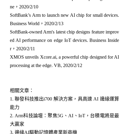
ne，2020/2/10
SoftBank’s Arm to launch new AI chip for small devices.
Business World，2020/2/13
SoftBank-owned Arm's latest chip designs feature improv
ed AI performance on edge IoT devices. Business Inside
r，2020/2/11
XMOS unveils Xcore.ai, a powerful chip designed for AI
processing at the edge. VB, 2020/2/12
相關文章：
1.
聯發科技推出i700 解決方案，具高速 AI 邊緣運算
能力
2.
Arm科技論壇：聚焦5G、AI、IoT，台積電將是最
大贏家
3.
邊緣AI驅動記憶體產業新商機