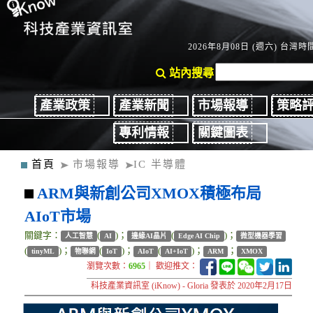
2026年8月08日 (週六) 台灣時間
站內搜尋
產業政策
產業新聞
市場報導
策略
專利情報
關鍵圖表
首頁
市場報導
IC 半導體
ARM與新創公司XMOX積極布局
AIoT市場
關鍵字：
(
)；
(
)；
人工智慧
AI
邊緣AI晶片
Edge AI Chip
微型機器學習
(
)；
(
)；
(
)；
；
tinyML
物聯網
IoT
AIoT
AI+IoT
ARM
XMOX
瀏覽次數：
6965
｜ 歡迎推文：
科技產業資訊室 (iKnow) - Gloria 發表於 2020年2月17日