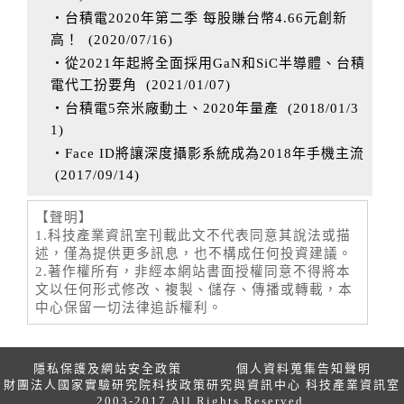
‧台積電2020年第二季 每股賺台幣4.66元創新
高！
(
2020/07/16
)
‧從2021年起將全面採用GaN和SiC半導體、台積
電代工扮要角
(
2021/01/07
)
‧台積電5奈米廠動土、2020年量產
(
2018/01/3
1
)
‧Face ID將讓深度攝影系統成為2018年手機主流
(
2017/09/14
)
【聲明】
1.科技產業資訊室刊載此文不代表同意其說法或描
述，僅為提供更多訊息，也不構成任何投資建議。
2.著作權所有，非經本網站書面授權同意不得將本
文以任何形式修改、複製、儲存、傳播或轉載，本
中心保留一切法律追訴權利。
隱私保護及網站安全政策
個人資料蒐集告知聲明
財團法人國家實驗研究院科技政策研究與資訊中心 科技產業資訊室
2003-2017 All Rights Reserved.