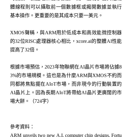
體線程則可以攝取前一個數據框或揭開數據並執行
基本操作。更重要的是其成本只要一美元。
XMOS聲稱，與ARM用於低成本和高效能微控制器
的32位RISC處理器核心相比，xcore.ai的整體AI性能
提高了32倍。
根據市場預估，2023年物聯網在AI晶片市場將佔據8
3%的市場規模。這也是為什麼ARM與XMOS不約而
同都將焦點擺在AIoT市場，而非現今的行動裝置的
AI晶片上。因為長期AIoT將帶給AI晶片更廣闊的市
場大餅。（724字）
參考資料：
ARM unveils two new A.I. computer chip designs. Fortu