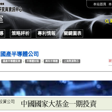
本站首頁
本
導
策略評析
專利情報
關鍵圖表
家國產半導體公司
；
；
；
；
瀏
國產半導體投資
半導體封裝
興科半導體
上海聚源聚芯