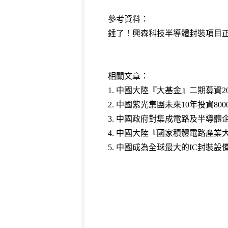
參考資料：
錘了！興森科技半導體封裝項目正式
相關文章：
1.
中國大陸『大基金』二期募資20
2.
中國紫光集團未來10年投資8000
3.
中國政府對集成電路及半導體企業
4.
中國大陸『國家積體電路產業大基
5.
中國成為全球最大的IC封裝設備