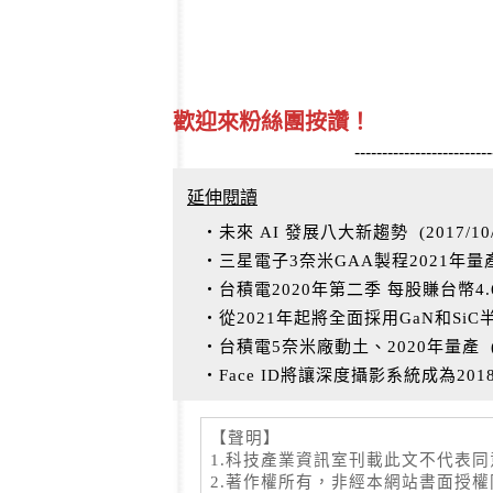
歡迎來粉絲團按讚！
-------------------------
延伸閱讀
‧未來 AI 發展八大新趨勢
(
2017/10
‧三星電子3奈米GAA製程2021年量
‧台積電2020年第二季 每股賺台幣4
‧從2021年起將全面採用GaN和Si
‧台積電5奈米廠動土、2020年量產
‧Face ID將讓深度攝影系統成為20
【聲明】
1.科技產業資訊室刊載此文不代表
2.著作權所有，非經本網站書面授