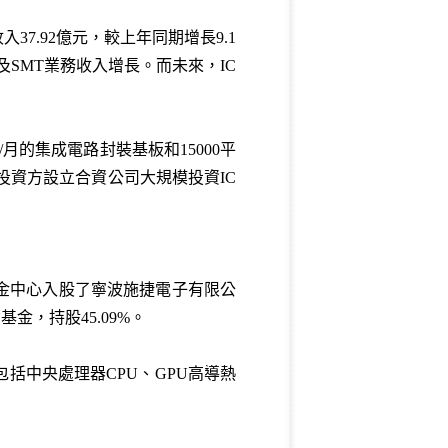
7.92億元，較上年同期增長9.1
及SMT業務收入增長。而未來，IC
月的集成電路封裝基板和15000平
投資方設立合資公司大規模投資IC
金中心入股了寧波施捷電子有限公
，持股45.09%。
括中央處理器CPU、GPU高導熱