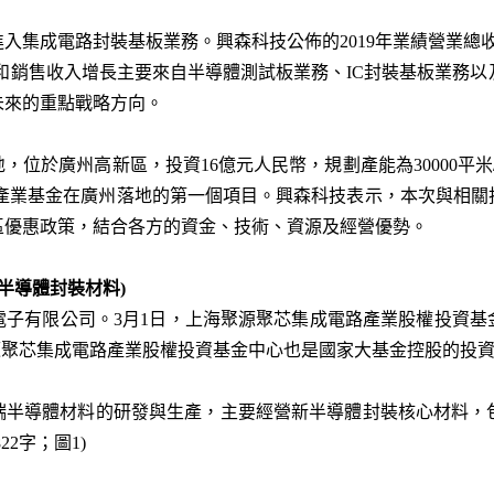
進入集成電路封裝基板業務。興森科技公佈的2019年業績營業總收入3
收和銷售收入增長主要來自半導體測試板業務、IC封裝基板業務以
未來的重點戰略方向。
位於廣州高新區，投資16億元人民幣，規劃產能為30000平米/
產業基金在廣州落地的第一個項目。興森科技表示，本次與相關
區優惠政策，結合各方的資金、技術、資源及經營優勢。
半導體封裝材料)
電子有限公司。3月1日，上海聚源聚芯集成電路產業股權投資基
源聚芯集成電路產業股權投資基金中心也是國家大基金控股的投資基金
半導體材料的研發與生產，主要經營新半導體封裝核心材料，包
2字；圖1)