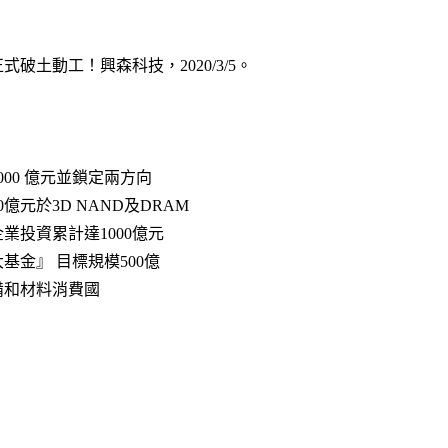
破土動工！興森科技，2020/3/5。
00 億元並鎖定兩方向​
億元於3D NAND及DRAM​
投資累計達1000億元​
金』 目標規模500億​
和材料消費國​