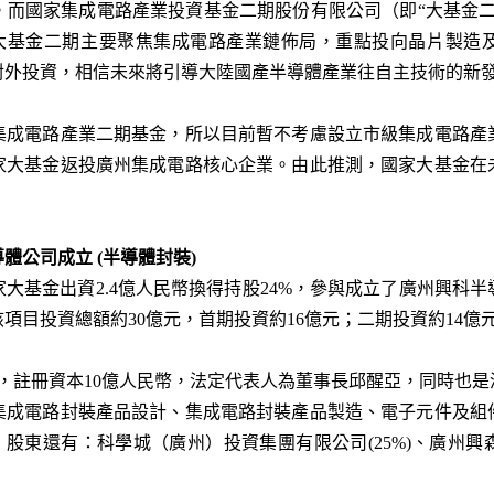
而國家集成電路產業投資基金二期股份有限公司（即“大基金二期
億。大基金二期主要聚焦集成電路產業鏈佈局，重點投向晶片製
對外投資，相信未來將引導大陸國產半導體產業往自主技術的新
家集成電路產業二期基金，所以目前暫不考慮設立市級集成電路產
家大基金返投廣州集成電路核心企業。由此推測，國家大基金在
體公司成立 (半導體封裝)
國家大基金出資2.4億人民幣換得持股24%，參與成立了廣州興
項目投資總額約30億元，首期投資約16億元；二期投資約14億
24日，註冊資本10億人民幣，法定代表人為董事長邱醒亞，同時也
集成電路封裝產品設計、集成電路封裝產品製造、電子元件及組
；股東還有：科學城（廣州）投資集團有限公司(25%)、廣州