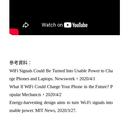
參考資料：
WiFi Signals Could Be Turned Into Usable Power to Cha
rge Phones and Laptops. Newsweek，2020/4/1
What If WiFi Could Charge Your Phone in the Future? P
opular Mechancis，2020/4/2
Energy-harvesting design aims to turn Wi-Fi signals into
usable power. MIT News, 2020/3/27.