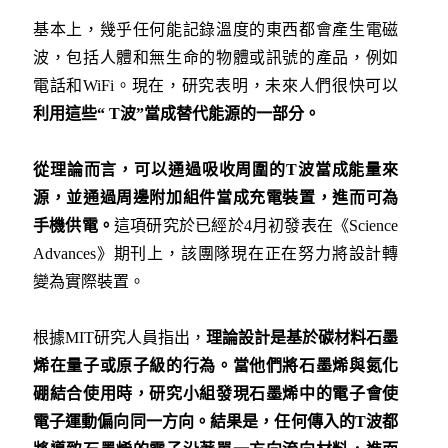
基本上，幾乎任何能記錄溫度的東西都會產生電磁
波，包括人體和無生命的物體或訊號的產品，例如
電話和WiFi。現在，研究表明，未來人們很快可以
利用這些
“ T
波
”
當成替代能源的一部分。
從理論而言，可以通過吸收周圍的
T
波當成能量來
源，並通過周邊附加組件當成充電裝置，進而可為
手機供電。
這項研究於已經於4月初發表在《Science
Advances》期刊上，該團隊現在正在努力將設計轉
變為實際裝置。
根據MIT研究人員指出，
理論設計是基於碳材料石墨
烯在量子或原子級的行為。當他們將石墨烯與氮化
硼結合使用時，研究小組發現石墨烯中的電子會使
電子運動偏向同一方向。結果是，任何傳入的
T
波都