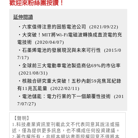
歡迎來粉絲團按讚！
延伸閱讀
‧六家值得注意的固態電池公司
(
2021/09/22
)
‧大突破！MIT將Wi-Fi電磁波轉換成直流電的充
電技術
(
2020/04/07
)
‧石墨烯電池的發展現況與未來可行性
(
2015/0
7/17
)
‧全球前三大電動車電池製造商佔69%的市佔率
(
2021/08/31
)
‧核融合研究重大突破！五秒內創59兆焦耳紀錄
有11兆瓦能量
(
2022/02/11
)
‧電池儲能：電力行業的下一個顛覆性技術
(
201
7/07/27
)
【聲明】
1.科技產業資訊室刊載此文不代表同意其說法或描
述，僅為提供更多訊息，也不構成任何投資建議。
2.著作權所有，非經本網站書面授權同意不得將本