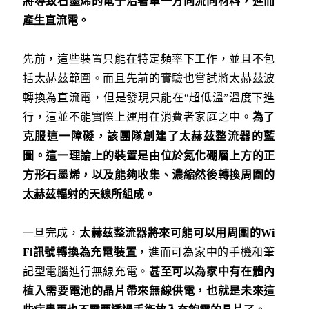
將導致石墨烯的電子沿著單一方向流向材料，進而
產生直流電。
先前，這些裝置只能在特定頻率下工作，並且不包
括太赫茲範圍。而且先前的實驗也嘗試將太赫茲波
轉換為直流電，但是發現只能在“超低溫”溫度下進
行，這並不能實際上運用在消費者家庭之中。
為了
克服這一障礙，該團隊創建了太赫茲整流器的藍
圖。這一理論上的裝置是由位於氮化硼層上方的正
方形石墨烯，以及能夠收集、濃縮然後轉換周圍的
太赫茲輻射的天線所組成。
一旦完成，
太赫茲整流器將來可能可以用周圍的
Wi
Fi
訊號轉換為充電裝置
，進而可為家中的手機和筆
記型電腦進行無線充電。
甚至可以為家中有在體內
植入需要電池的晶片帶來無線供電，也就是未來這