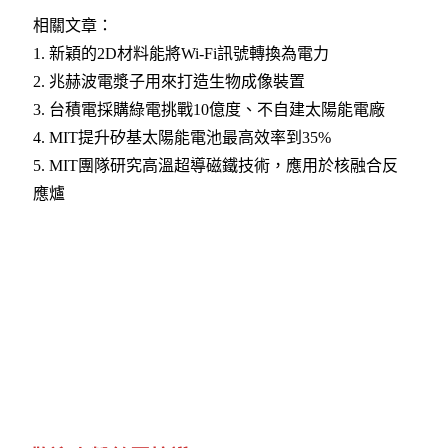
相關文章：
1.
新穎的2D材料能將Wi-Fi訊號轉換為電力​
2.
兆赫波電漿子用來打造生物成像裝置​
3.
台積電採購綠電挑戰10億度、不自建太陽能電廠​
4.
MIT提升矽基太陽能電池最高效率到35%​
5.
MIT團隊研究高溫超導磁鐵技術，應用於核融合反
應爐​