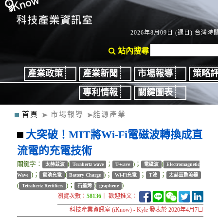
2026年8月09日 (週日) 台灣時間：
站內搜尋
產業政策
產業新聞
市場報導
策略
專利情報
關鍵圖表
首頁
市場報導
能源產業
大突破！MIT將Wi-Fi電磁波轉換成直
流電的充電技術
關鍵字：
(
；
)；
(
太赫茲波
Terahertz wave
T-wave
電磁波
Electromagnetic
)；
(
)；
；
；
Wave
電池充電
Battery Charge
Wi-Fi充電
T波
太赫茲整流器
(
)；
(
)
Tetrahertz Rectifiers
石墨烯
graphene
瀏覽次數：
58136
｜ 歡迎推文：
科技產業資訊室 (iKnow) - Kyle 發表於 2020年4月7日