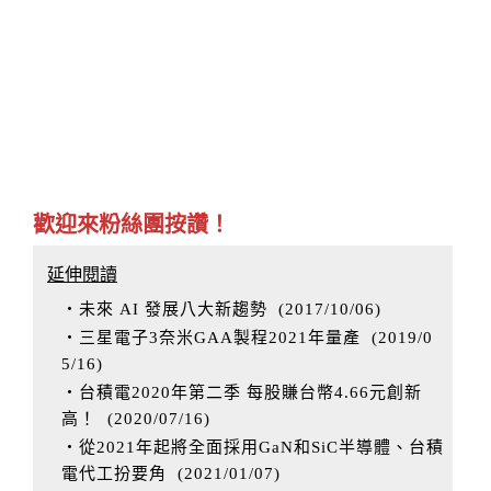
歡迎來粉絲團按讚！
延伸閱讀
‧未來 AI 發展八大新趨勢
(
2017/10/06
)
‧三星電子3奈米GAA製程2021年量產
(
2019/0
5/16
)
‧台積電2020年第二季 每股賺台幣4.66元創新
高！
(
2020/07/16
)
‧從2021年起將全面採用GaN和SiC半導體、台積
電代工扮要角
(
2021/01/07
)