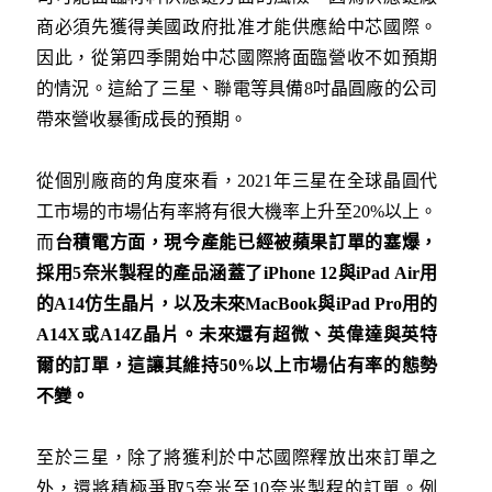
商必須先獲得美國政府批准才能供應給中芯國際。
因此，從第四季開始中芯國際將面臨營收不如預期
的情況。這給了三星、聯電等具備8吋晶圓廠的公司
帶來營收暴衝成長的預期。
從個別廠商的角度來看，2021年三星在全球晶圓代
工市場的市場佔有率將有很大機率上升至20%以上。
而
台積電方面，現今產能已經被蘋果訂單的塞爆，
採用
5
奈米製程的產品涵蓋了
iPhone 12
與
iPad Air
用
的
A14
仿生晶片，以及未來
MacBook
與
iPad Pro
用的
A14X
或
A14Z
晶片。未來還有超微、英偉達與英特
爾的訂單，這讓其維持
50%
以上市場佔有率的態勢
不變。
至於三星，除了將獲利於中芯國際釋放出來訂單之
外，還將積極爭取5奈米至10奈米製程的訂單。例