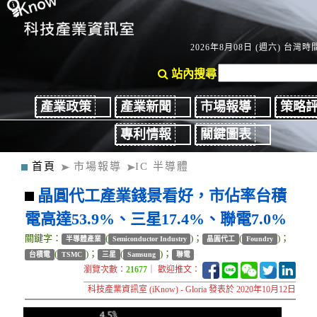
2026年8月08日 (週六) 台灣時間
站內搜尋
產業政策
產業新聞
市場報導
策略
專利情報
關鍵圖表
首頁
市場報導
IC 半導體
晶圓代工產業錢景看好，市佔率台積
電高達53.9%、三星17.4%、聯電7.0%
關鍵字：
(
)；
(
)；
半導體產業
Semiconductor Industry
晶圓代工
Foundry
(
)；
(
)；
台積電
TSMC
三星
Samsung
聯電
瀏覽次數：
21677
｜ 歡迎推文：
科技產業資訊室 (iKnow) - Gloria 發表於 2020年10月12日