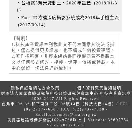
‧台積電5奈米廠動土、2020年量產
(
2018/01/3
1
)
‧Face ID將讓深度攝影系統成為2018年手機主流
(
2017/09/14
)
【聲明】
1.科技產業資訊室刊載此文不代表同意其說法或描
述，僅為提供更多訊息，也不構成任何投資建議。
2.著作權所有，非經本網站書面授權同意不得將本
文以任何形式修改、複製、儲存、傳播或轉載，本
中心保留一切法律追訴權利。
隱私保護及網站安全政策
個人資料蒐集告知聲明
財團法人國家實驗研究院科技政策研究與資訊中心 科技產業資訊室
2003-2017 All Rights Reserved.
台北市106-36 和平東路二段106號14樓（科技大樓14樓）/ TEL:
(02)2737-7660 / FAX: (02)2737-7838 /
Email:
stmember@niar.org.tw
瀏覽器建議最佳解析度1024x768以上 │ Visitors: 36697754
Since 2012/03/10