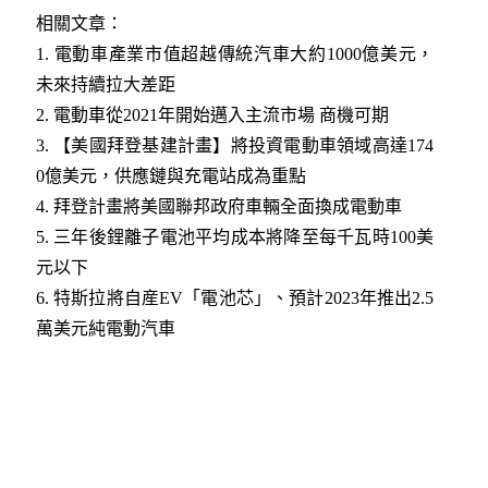
相關文章：
1.
電動車產業市值超越傳統汽車大約1000億美元，
未來持續拉大差距
2.
電動車從2021年開始邁入主流市場 商機可期
3.
【美國拜登基建計畫】將投資電動車領域高達174
0億美元，供應鏈與充電站成為重點
4.
拜登計畫將美國聯邦政府車輛全面換成電動車
5.
三年後鋰離子電池平均成本將降至每千瓦時100美
元以下
6.
特斯拉將自産EV「電池芯」、預計2023年推出2.5
萬美元純電動汽車