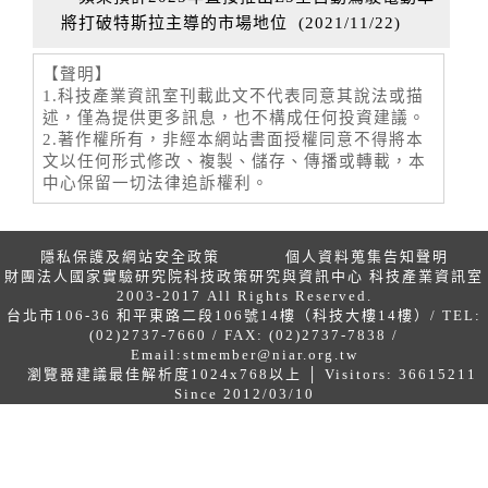
將打破特斯拉主導的市場地位
(
2021/11/22
)
【聲明】
1.科技產業資訊室刊載此文不代表同意其說法或描
述，僅為提供更多訊息，也不構成任何投資建議。
2.著作權所有，非經本網站書面授權同意不得將本
文以任何形式修改、複製、儲存、傳播或轉載，本
中心保留一切法律追訴權利。
隱私保護及網站安全政策
個人資料蒐集告知聲明
財團法人國家實驗研究院科技政策研究與資訊中心 科技產業資訊室
2003-2017 All Rights Reserved.
台北市106-36 和平東路二段106號14樓（科技大樓14樓）/ TEL:
(02)2737-7660 / FAX: (02)2737-7838 /
Email:
stmember@niar.org.tw
瀏覽器建議最佳解析度1024x768以上 │ Visitors: 36615211
Since 2012/03/10