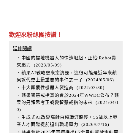
歡迎來粉絲團按讚！
延伸閱讀
‧中國的掃地機器人的快速崛起，正給iRobot帶
來壓力
(
2023/05/09
)
‧蘋果AI戰略愈來愈清楚，這很可能是近年來蘋
果近代史上最重要的事件之一了
(
2024/05/06
)
‧十大顛覆性機器人製造商
(
2022/03/30
)
‧蘋果智慧戒指真的會於2024年WWDC公布？蘋
果的另類思考正蛻變智慧戒指的未來
(
2024/04/1
0
)
‧生成式AI改變高齡白領職涯路徑，55歲以上專
業人才面臨提前退出職場壓力
(
2026/07/16
)
‧蘋果預計2025年直接推出L5全自動駕駛電動車