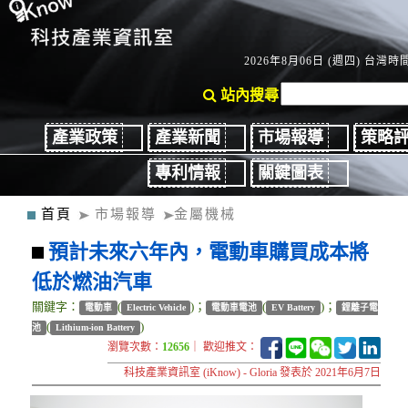
2026年8月06日 (週四) 台灣時間：
站內搜尋
產業政策
產業新聞
市場報導
策略
專利情報
關鍵圖表
首頁
市場報導
金屬機械
預計未來六年內，電動車購買成本將
低於燃油汽車
關鍵字：
(
)；
(
)；
電動車
Electric Vehicle
電動車電池
EV Battery
鋰離子電
(
)
池
Lithium-ion Battery
瀏覽次數：
12656
｜ 歡迎推文：
科技產業資訊室 (iKnow) - Gloria 發表於 2021年6月7日