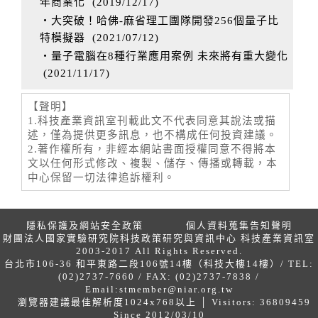
年商業化
(
2019/12/17
)
‧大突破！哈佛-麻省理工團隊開發256個量子比
特模擬器
(
2021/07/12
)
‧量子電腦在8種行業應用案例 未來將有重大變化
(
2021/11/17
)
【聲明】
1.科技產業資訊室刊載此文不代表同意其說法或描
述，僅為提供更多訊息，也不構成任何投資建議。
2.著作權所有，非經本網站書面授權同意不得將本
文以任何形式修改、複製、儲存、傳播或轉載，本
中心保留一切法律追訴權利。
隱私保護及網站安全政策
個人資料蒐集告知聲明
財團法人國家實驗研究院科技政策研究與資訊中心 科技產業資訊室
2003-2017 All Rights Reserved.
台北市106-36 和平東路二段106號14樓（科技大樓14樓）/ TEL:
(02)2737-7660 / FAX: (02)2737-7838 /
Email:
stmember@niar.org.tw
瀏覽器建議最佳解析度1024x768以上 │ Visitors: 36809459
Since 2012/03/10