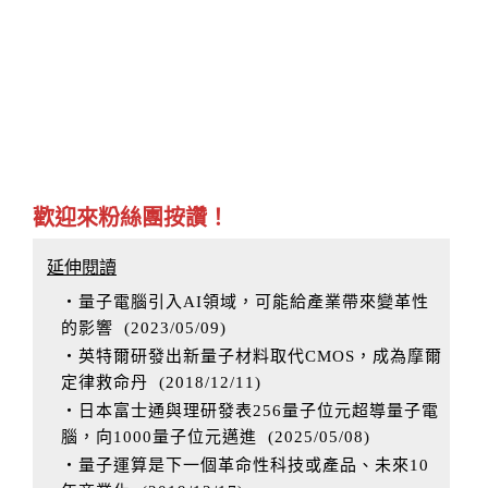
歡迎來粉絲團按讚！
延伸閱讀
‧量子電腦引入AI領域，可能給產業帶來變革性
的影響
(
2023/05/09
)
‧英特爾研發出新量子材料取代CMOS，成為摩爾
定律救命丹
(
2018/12/11
)
‧日本富士通與理研發表256量子位元超導量子電
腦，向1000量子位元邁進
(
2025/05/08
)
‧量子運算是下一個革命性科技或產品、未來10