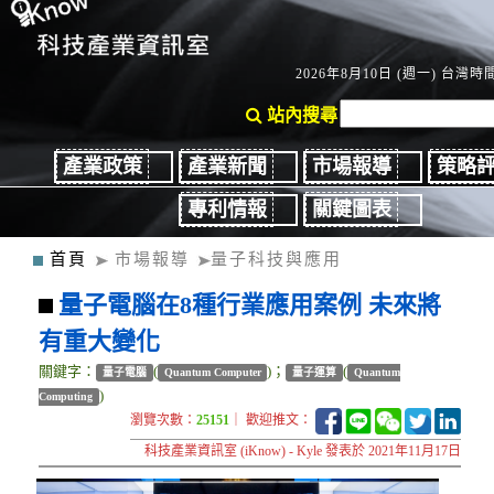
2026年8月10日 (週一) 台灣時間：
站內搜尋
產業政策
產業新聞
市場報導
策略
專利情報
關鍵圖表
首頁
市場報導
量子科技與應用
量子電腦在8種行業應用案例 未來將
有重大變化
關鍵字：
(
)；
(
量子電腦
Quantum Computer
量子運算
Quantum
)
Computing
瀏覽次數：
25151
｜ 歡迎推文：
科技產業資訊室 (iKnow) - Kyle 發表於 2021年11月17日