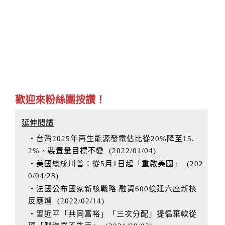
歡迎來粉絲團按讚！
延伸閱讀
‧台灣2025年再生能源發電佔比從20%降至15.
2%、裝置量目標不變
(
2022/01/04
)
‧美國總統川普：從5月1日起「重啟美國」
(
202
0/04/28
)
‧法國公布國家新核戰略 融資600億建六座新核
反應爐
(
2022/02/14
)
‧習近平「共同富裕」「三次分配」提倡棄軟從