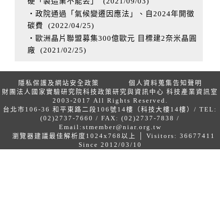
硬「製造業不能丟」
(
2021/09/03
)
‧政院通過「氣候變遷因應法」、自2024年開徵
碳費
(
2022/04/25
)
‧歐洲晶片聯盟募集300億歐元 目標建2奈米晶圓
廠
(
2021/02/25
)
隱私保護及網站安全政策
個人資料蒐集告知聲明
財團法人國家實驗研究院科技政策研究與資訊中心 科技產業資訊室
2003-2017 All Rights Reserved.
台北市106-36 和平東路二段106號14樓（科技大樓14樓）/ TEL:
(02)2737-7660 / FAX: (02)2737-7838 /
Email:
stmember@niar.org.tw
瀏覽器建議最佳解析度1024x768以上 │ Visitors: 36677411
Since 2012/03/10