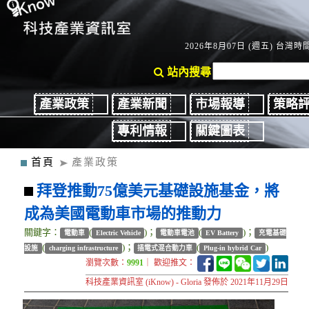
2026年8月07日 (週五) 台灣時間：
站內搜尋
產業政策
產業新聞
市場報導
策略
專利情報
關鍵圖表
首頁
產業政策
拜登推動75億美元基礎設施基金，將
成為美國電動車市場的推動力
關鍵字：
(
)；
(
)；
電動車
Electric Vehicle
電動車電池
EV Battery
充電基礎
(
)；
(
)
設施
charging infrastructure
插電式混合動力車
Plug-in hybrid Car
瀏覽次數：
9991
｜ 歡迎推文：
科技產業資訊室 (iKnow) - Gloria 發佈於 2021年11月29日