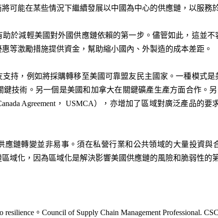
商將可能在某些情況下繼續發展以中國為中心的供應鏈，以服務
有助於減輕美國對外國供應鏈依賴的第一步。儘管如此，這並不
優惠等激勵措施提供資金，幫助縮小國內、外製造的成本差距。
友支持，例如將採購轉移至美國可靠盟友民主國家。一種模式是
鍵技術。另一個是美國和加拿大在關鍵礦產生產方面合作。另外，
exico–Canada Agreement， USMCA），亦增加了區域對廣
供應鏈轉變並非易事。須在私營行業和公共領域的大量投資與
區域化，因為區域化是解決影響美國供應鏈的風險和脆弱性的第一步
y to resilience。Council of Supply Chain Management Professional. C