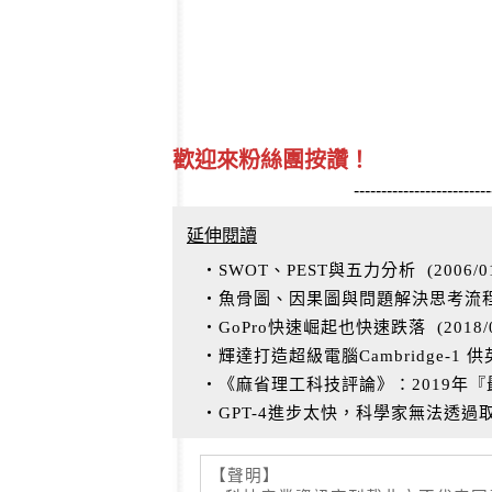
歡迎來粉絲團按讚！
-------------------------
延伸閱讀
‧SWOT、PEST與五力分析
(
2006/0
‧魚骨圖、因果圖與問題解決思考流
‧GoPro快速崛起也快速跌落
(
2018/
‧輝達打造超級電腦Cambridge-1
‧《麻省理工科技評論》：2019年
‧GPT-4進步太快，科學家無法透
【聲明】