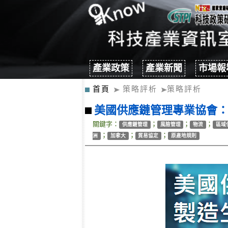
產業政策
產業新聞
市場報
首頁
策略評析
策略評析
美國供應鏈管理專業協會
關鍵字：
；
；
；
供應鏈管理
風險管理
物流
區域
；
；
；
洲
加拿大
貿易協定
原產地規則