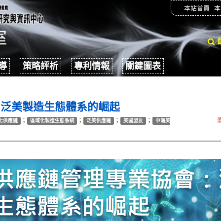
本站首頁
本
導
策略評析
專利情報
關鍵圖表
：泛美製造生態體系的崛起
；
；
；
；
化供應鏈
區域化製造生態系統
泛美供應鏈
美國盟友
中南美