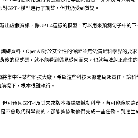
程師對GPT-4模型進行了調整，但其仍受到質疑。
就是輸出虛假資訊，像GPT-4這樣的模型，可以用來預測句子中的
的訓練資料，OpenAI對於安全性的保證並無法滿足科學界的要求
-4背後的程式碼，就不能看到偏見從何而來，也就無法糾正產生
技術將集中往某些科技大廠，希望這些科技大廠能負起責任，讓科
的前提下，根本很難執行。
但可預見GPT-4及其未來版本將繼續撼動科學，有可能像網
4們是不會取代科學家的，卻能夠協助他們完成一些任務。到底生