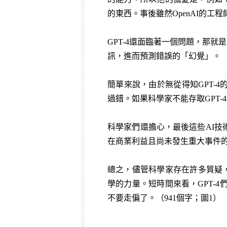
的東西。事後雖然OpenAI的工
GPT-4還面臨著一個問題，那
訊，進而預測錯誤的「幻覺」。
簡單來說，由於無從得知GPT-4
過錯。如果科學家不能存取GPT
科學家們還擔心，最後這些AI
在商業利益且尚未發生重大事件
總之，儘管科學家存在許多質疑，
學的力量。短時間來看，GPT-
不要走偏了。（941個字；圖1）