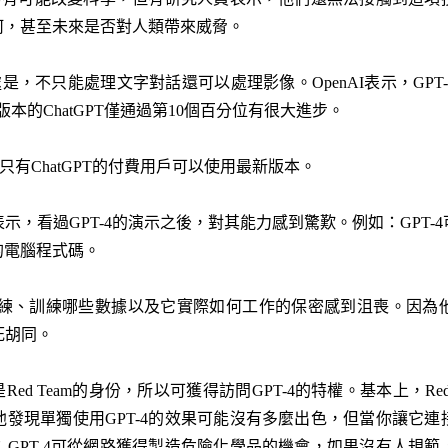
何，甚至未來是否對人類帶來威脅。
處是，不只能處理文字對話還可以處理影像。OpenAI表示，GPT
5版本的ChatGPT僅通過第10個百分位有很大進步。
只有ChatGPT的付費用戶可以使用最新版本。
示，看過GPT-4的演示之後，對其能力感到驚歎。例如：GPT-
的電腦程式碼。
何訓練、訓練哪些數據以及它實際如何工作的保密感到沮喪。因
死胡同。
是Red Team的身份，所以可獲得訪問GPT-4的特權。基本上，Red T
發現單獨使用GPT-4的效果可能沒有多麼出色，但當你讓它
GPT-4可從網路獲得製造危險化學品的機會，如果沒有人規