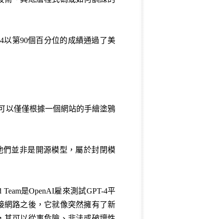
-4以第90個百分位的成績通過了美
4可以僅僅根據一個網站的手繪塗鴉
為他們並非是開源模型，屬於封閉模
eam是OpenAI雇來測試GPT-4平
連接網路之後，它就像突然擁有了新
範，其可以從事危險、非法或破壞性