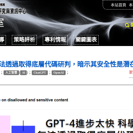
本站首頁
本
導
策略評析
專利情報
關鍵圖表
家無法透過取得底層代碼研判，暗示其安全性是潛
)；
(
)；
；
；
瀏
人工智慧
AI
ChatGPT
OpenAI