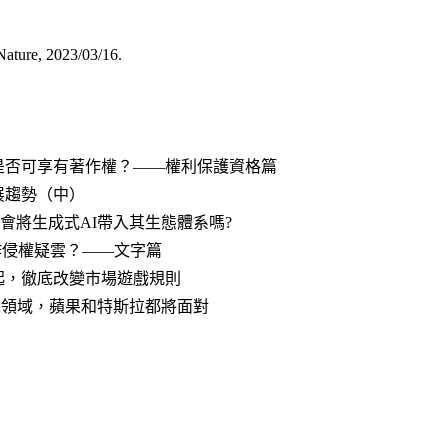
 Nature, 2023/03/16
.
– 是否可享有著作權？——權利保護資格篇
發展趨勢（中）
，蘋果會將生成式AI帶入其生態體系嗎?
爆著作侵權疑雲？——文字篇
3年起，徹底改變市場遊戲規則
電動車領域，蘋果和特斯拉都將面對