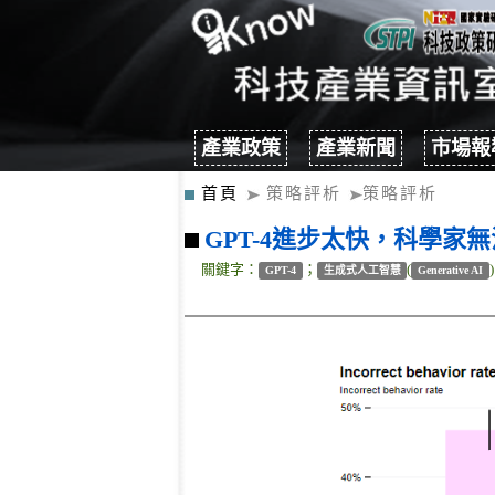
產業政策
產業新聞
市場報
首頁
策略評析
策略評析
GPT-4進步太快，科學
關鍵字：
；
(
GPT-4
生成式人工智慧
Generative AI