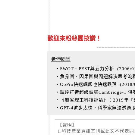
歡迎來粉絲團按讚！
-------------------------
延伸閱讀
‧SWOT、PEST與五力分析
(
2006/0
‧魚骨圖、因果圖與問題解決思考流
‧GoPro快速崛起也快速跌落
(
2018/
‧輝達打造超級電腦Cambridge-1
‧《麻省理工科技評論》：2019年
‧GPT-4進步太快，科學家無法透
【聲明】
1.科技產業資訊室刊載此文不代表