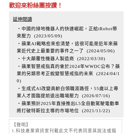
歡迎來粉絲團按讚！
延伸閱讀
‧中國的掃地機器人的快速崛起，正給iRobot帶
來壓力
(
2023/05/09
)
‧蘋果AI戰略愈來愈清楚，這很可能是近年來蘋
果近代史上最重要的事件之一了
(
2024/05/06
)
‧十大顛覆性機器人製造商
(
2022/03/30
)
‧蘋果智慧戒指真的會於2024年WWDC公布？蘋
果的另類思考正蛻變智慧戒指的未來
(
2024/04/1
0
)
‧生成式AI改變高齡白領職涯路徑，55歲以上專
業人才面臨提前退出職場壓力
(
2026/07/16
)
‧蘋果預計2025年直接推出L5全自動駕駛電動車
將打破特斯拉主導的市場地位
(
2021/11/22
)
【聲明】
1.科技產業資訊室刊載此文不代表同意其說法或描