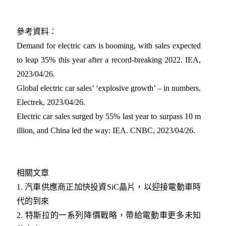
參考資料：
Demand for electric cars is booming, with sales expected
to leap 35% this year after a record-breaking 2022. IEA,
2023/04/26
.
Global electric car sales’ ‘explosive growth’ – in numbers.
Electrek, 2023/04/26
.
Electric car sales surged by 55% last year to surpass 10 m
illion, and China led the way: IEA. CNBC, 2023/04/26
.
相關文章
1. 汽車供應商正加快投資SiC晶片，以迎接電動車時
代的到來
2. 特斯拉的一系列降價戰略，帶給電動車更多未知