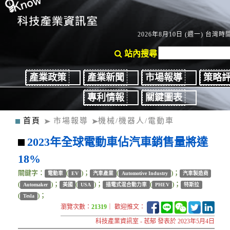
2026年8月10日 (週一) 台灣時間：
站內搜尋
產業政策
產業新聞
市場報導
策略
專利情報
關鍵圖表
首頁
市場報導
機械/機器人/電動車
2023年全球電動車佔汽車銷售量將達
18%
關鍵字：
(
)；
(
)；
電動車
EV
汽車產業
Automotive Industry
汽車製造商
(
)；
(
)；
(
)；
Automaker
美國
USA
插電式混合動力車
PHEV
特斯拉
(
)；
Tesla
瀏覽次數：
21319
｜ 歡迎推文：
科技產業資訊室 - 茋郁 發表於 2023年5月4日