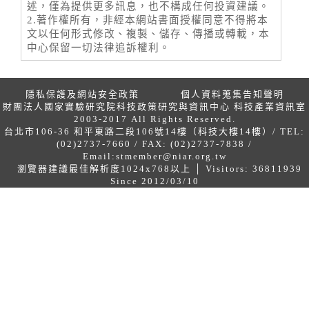
述，僅為提供更多訊息，也不構成任何投資建議。
2.著作權所有，非經本網站書面授權同意不得將本
文以任何形式修改、複製、儲存、傳播或轉載，本
中心保留一切法律追訴權利。
隱私保護及網站安全政策
個人資料蒐集告知聲明
財團法人國家實驗研究院科技政策研究與資訊中心 科技產業資訊室
2003-2017 All Rights Reserved.
台北市106-36 和平東路二段106號14樓（科技大樓14樓）/ TEL:
(02)2737-7660 / FAX: (02)2737-7838 /
Email:
stmember@niar.org.tw
瀏覽器建議最佳解析度1024x768以上 │ Visitors: 36811939
Since 2012/03/10