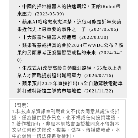
‧中國的掃地機器人的快速崛起，正給iRobot帶
來壓力
(
2023/05/09
)
‧蘋果AI戰略愈來愈清楚，這很可能是近年來蘋
果近代史上最重要的事件之一了
(
2024/05/06
)
‧十大顛覆性機器人製造商
(
2022/03/30
)
‧蘋果智慧戒指真的會於2024年WWDC公布？蘋
果的另類思考正蛻變智慧戒指的未來
(
2024/04/1
0
)
‧生成式AI改變高齡白領職涯路徑，55歲以上專
業人才面臨提前退出職場壓力
(
2026/07/16
)
‧蘋果預計2025年直接推出L5全自動駕駛電動車
將打破特斯拉主導的市場地位
(
2021/11/22
)
【聲明】
1.科技產業資訊室刊載此文不代表同意其說法或描
述，僅為提供更多訊息，也不構成任何投資建議。
2.著作權所有，非經本網站書面授權同意不得將本
文以任何形式修改、複製、儲存、傳播或轉載，本
中心保留一切法律追訴權利。