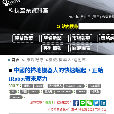
2026年8月09日 (週日) 台灣時間
站內搜尋
產業政策
產業新聞
市場報導
策略
專利情報
關鍵圖表
首頁
市場報導
機械/機器人/電動車
中國的掃地機器人的快速崛起，正給
iRobot帶來壓力
關鍵字：
(
)；
(
)；
機器人
Robot
掃地機器人
Sweeper Robot
人工智慧
(
)；
(
)；
(
)；
；
AI
中國
China
亞馬遜
Amazon.com
iRobot
科沃斯
(
)；
Ecovacs
瀏覽次數：
83338
｜ 歡迎推文：
科技產業資訊室 - 友子 發表於 2023年5月9日