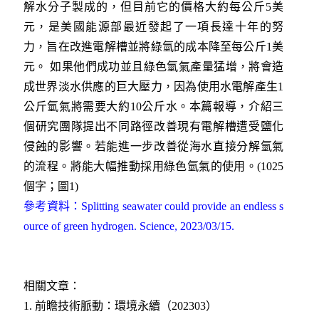
解水分子製成的，但目前它的價格大約每公斤5美
元，是美國能源部最近發起了一項長達十年的努
力，旨在改進電解槽並將綠氫的成本降至每公斤1美
元。 如果他們成功並且綠色氫氣產量猛增，將會造
成世界淡水供應的巨大壓力，因為使用水電解產生1
公斤氫氣將需要大約10公斤水。本篇報導，介紹三
個研究團隊提出不同路徑改善現有電解槽遭受鹽化
侵蝕的影響。若能進一步改善從海水直接分解氫氣
的流程。將能大幅推動採用綠色氫氣的使用。(1025
個字；圖1)
參考資料：Splitting seawater could provide an endless s
ource of green hydrogen. Science, 2023/03/15.
相關文章：
1. 前瞻技術脈動：環境永續（202303）