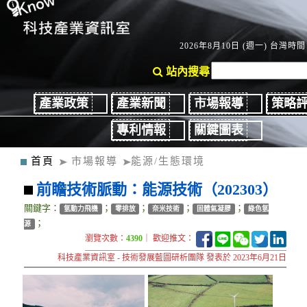
2026年8月10日 (週一) 台灣時間：
站內搜尋
產業政策
產業新聞
市場報導
策略
專利情報
關鍵圖表
首頁
市場報導
能源/生態環境
前瞻技術脈動：能源技術（202303）
關鍵字：
；
；
；
；
氫動力飛機
零排放
奈米技術
固體氣凝膠
綠色氫
；
源
瀏覽次數：
4390
｜ 歡迎推文：
科技產業資訊室 - 技術發展藍圖研析團隊 發表於 2023年6月21日