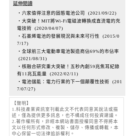
延伸閱讀
‧六家值得注意的固態電池公司
(
2021/09/22
)
‧大突破！MIT將Wi-Fi電磁波轉換成直流電的充
電技術
(
2020/04/07
)
‧石墨烯電池的發展現況與未來可行性
(
2015/0
7/17
)
‧全球前三大電動車電池製造商佔69%的市佔率
(
2021/08/31
)
‧核融合研究重大突破！五秒內創59兆焦耳紀錄
有11兆瓦能量
(
2022/02/11
)
‧電池儲能：電力行業的下一個顛覆性技術
(
201
7/07/27
)
【聲明】
1.科技產業資訊室刊載此文不代表同意其說法或描
述，僅為提供更多訊息，也不構成任何投資建議。
2.著作權所有，非經本網站書面授權同意不得將本
文以任何形式修改、複製、儲存、傳播或轉載，本
中心保留一切法律追訴權利。