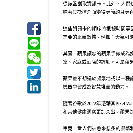
從錶盤獲取資訊卡。此外，人們也
味著其操控介面變得更簡約且更
這些資訊卡的順序將根據時間等因素
需要的正確數據。例如：天氣可
其實，蘋果讓您的蘋果手錶成為解
室、家庭或酒店的鑰匙。可是蘋
蘋果並不想過於頻繁地或以一種
機器學習成為智慧堆疊的動力。
隨著谷歌於2022年憑藉其Pixe
和其他健康洞察更加突出。蘋果為了
畢竟，當人們被愈來愈多的螢幕