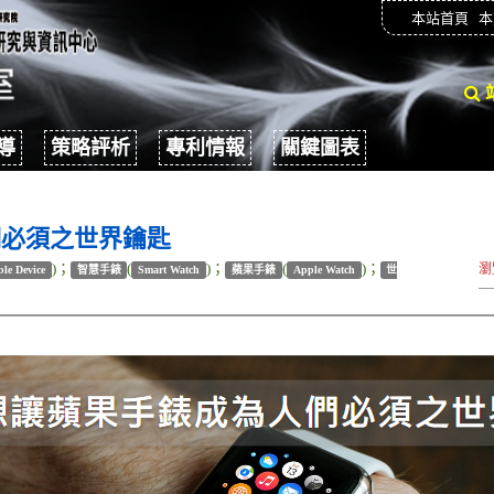
本站首頁
本
導
策略評析
專利情報
關鍵圖表
們必須之世界鑰匙
)；
(
)；
(
)；
瀏
le Device
智慧手錶
Smart Watch
蘋果手錶
Apple Watch
世