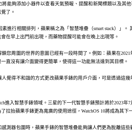
將能夠添加小器件以查看天氣預報、提醒和新聞標題以及其他花絮
直覺了。
進行相關排列，蘋果稱之為「智慧堆疊（smart stack）」
能會在早上出門前出現，而藥物提醒可能會在晚上出現等。
鎖您周圍的世界的意圖已經有一段時間了。例如：蘋果在202
果一直沒有讓介面變得更簡單，使得這一功能無法達到其目標。
讓人覺得不和諧的方式更改蘋果手錶的用戶介面，可是透過這幾
l Watch進入智慧手錶領域。三星的下一代智慧手錶預計將於202
拉抬蘋果手錶更為寬廣的使用途徑，WatchOS 10將成為其下
和感測器包圍時，蘋果手錶的智慧堆疊能夠讓人們更為脫離這些