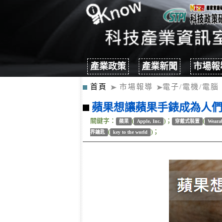
產業政策
產業新聞
市場報
首頁
市場報導
電子/電機/電腦
蘋果想讓蘋果手錶成為人
關鍵字：
(
)；
(
蘋果
Apple, Inc.
穿戴式裝置
Wearab
(
)；
界鑰匙
key to the world