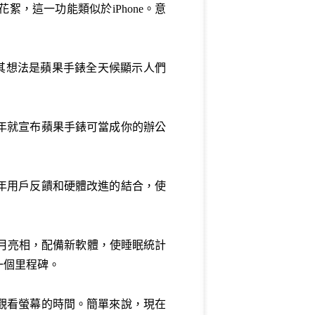
，這一功能類似於iPhone。意
。 其想法是蘋果手錶全天候顯示人們
1年就宣布蘋果手錶可當成你的辦公
年用戶反饋和硬體改進的結合，使
3年7月亮相，配備新軟體，使睡眠統計
一個里程碑。
觀看螢幕的時間。簡單來說，現在