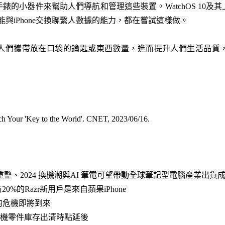
錶的小器件來幫助人們導航和管理這些裝置。WatchOS 10及
功能與iPhone交換聯繫人數據的能力，都在嘗試這樣做。
們攜帶放在口袋的鑰匙或東西數量，進而提升人們生活品質，這就可
h Your 'Key to the World'. CNET, 2023/06/16
.
低谷重整、2024 換機潮與AI 筆電可望帶動全球筆記型電腦產業出貨
%的Razr新用戶是來自蘋果iPhone
c的危機即將到來
手機零件庫存出清時點延後