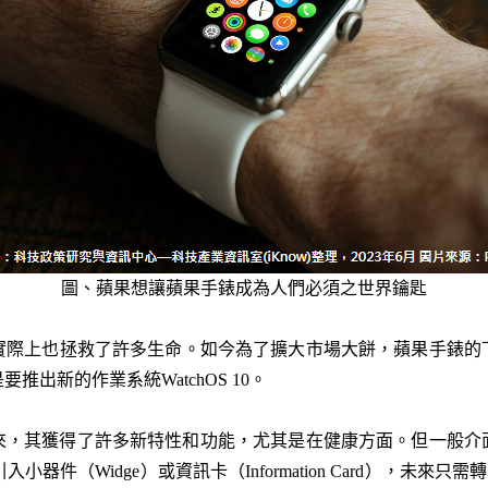
圖、蘋果想讓蘋果手錶成為人們必須之世界鑰匙
實際上也拯救了許多生命。如今為了擴大市場大餅，蘋果手錶的
出新的作業系統WatchOS 10。
以來，其獲得了許多新特性和功能，尤其是在健康方面。但一般
入小器件（Widge）或資訊卡（Information Card），未來只需轉動