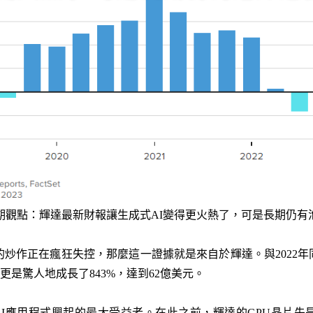
期觀點：輝達最新財報讓生成式AI變得更火熱了，可是長期仍有
的炒作正在瘋狂失控，那麼這一證據就是來自於輝達。與2022年同
潤更是驚人地成長了843%，達到62億美元。
成式AI應用程式興起的最大受益者。在此之前，輝達的GPU晶片