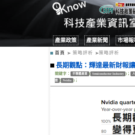
產業政策
產業新聞
市場報
首頁
策略評析
策略評析
長期觀點：輝達最新財報讓
關鍵字：
(
)；
半導體產業
Semiconductor Industry
(
)；
達
Nvidia