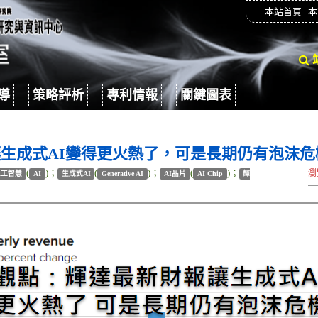
本站首頁
本
導
策略評析
專利情報
關鍵圖表
生成式AI變得更火熱了，可是長期仍有泡沫危
(
)；
(
)；
(
)；
瀏
人工智慧
AI
生成式AI
Generative AI
AI晶片
AI Chip
輝