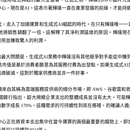
心，現在是AI。這表示著輝達一直在產業發展的前緣，才能持
，走入了加速運算和生成式AI崛起的時代。在只有輝達唯一一
地將銷售額翻了一倍，這解釋了其淨利潤猛增的原因。輝達現
費用並賺取驚人的利潤。
問題是，生成式AI業務中輝達沒有其他競爭對手能從中賺到大錢。根據R
估市值是基於消費者願意為其服務付費為出發點。如果生成式A
迅速破滅。這對於獨家供應商並非一件好事。
來自其稱為雲端服務提供商的細分市場，即 AWS、谷歌雲和微軟
美國銀行指出，超大規模企業支出的整體成長並沒有太大。可是輝達
的數字成長 170%，這種需求的可持續性到底在哪裡，的確讓人擔
中心正在將資本支出集中在當今運算的兩個最重要的趨勢上，即加
景可以持續到2024年。