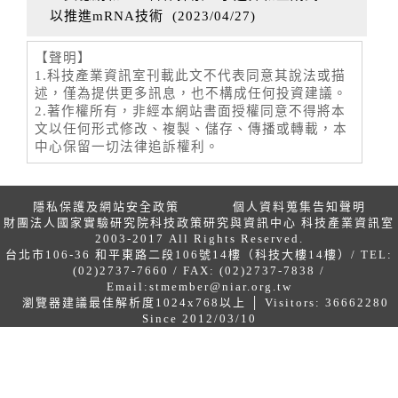
以推進mRNA技術
(
2023/04/27
)
【聲明】
1.科技產業資訊室刊載此文不代表同意其說法或描
述，僅為提供更多訊息，也不構成任何投資建議。
2.著作權所有，非經本網站書面授權同意不得將本
文以任何形式修改、複製、儲存、傳播或轉載，本
中心保留一切法律追訴權利。
隱私保護及網站安全政策
個人資料蒐集告知聲明
財團法人國家實驗研究院科技政策研究與資訊中心 科技產業資訊室
2003-2017 All Rights Reserved.
台北市106-36 和平東路二段106號14樓（科技大樓14樓）/ TEL:
(02)2737-7660 / FAX: (02)2737-7838 /
Email:
stmember@niar.org.tw
瀏覽器建議最佳解析度1024x768以上 │ Visitors: 36662280
Since 2012/03/10