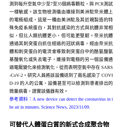
測到每升空氣中少至7至35個病毒顆粒，與 PCR測試
一樣敏感。該生物檢測儀由連接到美洲駝奈米體上
的電極組成，這是一種由美洲駝及其近親製造的特
殊免疫系統蛋白，其對抗感染的方式與抗體非常相
似，但比人類抗體更小，但可能更堅韌。奈米抗體
通過其刺突蛋白抓住經過的冠狀病毒，經由奈米抗
體和刺突蛋白的電流會導致刺突蛋白中的酪氨酸氨
基酸氧化或失去電子，連接到電極的另一個設備通
過電壓變化來檢測氧化，從而表明空氣中存在 SARS
-CoV-2。研究人員將該設備送到了兩名感染了 COVI
D-19 的人的公寓，設備甚至可以檢測到患者排出的
微量病毒，證實該儀器有效。
參考資料：A new device can detect the coronavirus in t
he air in minutes. Science News, 2023/11/09.
可替代人體蛋白質的新式合成聚合物