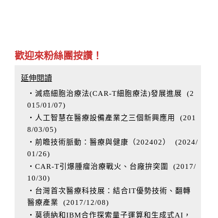
歡迎來粉絲團按讚！
延伸閱讀
‧滅癌細胞治療法(CAR-T細胞療法)發展進展
(
2
015/01/07
)
‧人工智慧在醫療設備產業之三個新興應用
(
201
8/03/05
)
‧前瞻技術脈動：醫療與健康（202402）
(
2024/
01/26
)
‧CAR-T引爆腫瘤治療戰火、台廠拚突圍
(
2017/
10/30
)
‧台灣首次醫療科技展：結合IT優勢技術、翻轉
醫療產業
(
2017/12/08
)
‧莫德納和IBM合作探索量子運算和生成式AI，