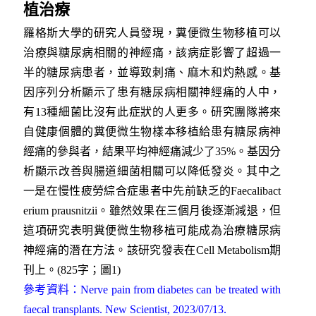
植治療
羅格斯大學的研究人員發現，糞便微生物移植可以
治療與糖尿病相關的神經痛，該病症影響了超過一
半的糖尿病患者，並導致刺痛、麻木和灼熱感。基
因序列分析顯示了患有糖尿病相關神經痛的人中，
有13種細菌比沒有此症狀的人更多。研究團隊將來
自健康個體的糞便微生物樣本移植給患有糖尿病神
經痛的參與者，結果平均神經痛減少了35%。基因分
析顯示改善與腸道細菌相關可以降低發炎。其中之
一是在慢性疲勞綜合症患者中先前缺乏的Faecalibact
erium prausnitzii。雖然效果在三個月後逐漸減退，但
這項研究表明糞便微生物移植可能成為治療糖尿病
神經痛的潛在方法。該研究發表在Cell Metabolism期
刊上。(825字；圖1)
參考資料：Nerve pain from diabetes can be treated with
faecal transplants. New Scientist, 2023/07/13.