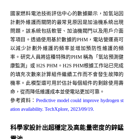
國家燃料電池技術評估中心的數據顯示，加氫站因
計劃外維護而關閉的最常見原因是加油機系統出現
問題，該系統包括軟管、加油機閥門以及用戶介面
等項目。透過使用基於數據的PHM，電站營運商可
以減少計劃外維護的頻率並增加預防性維護的頻
率。研究人員將這種特殊的PHM 稱為「氫站預測健
康監測」或 H2S PHM。H2S PHM根據工作站已完成
的填充次數來計算組件繼續工作而不會發生故障的
機率。此模型還可用於估計每個組件的剩餘使用壽
命，從而降低維護成本並使電站更加可靠。
參考資料：
Predictive model could improve hydrogen st
ation availability. TechXplore, 2023/09/19.
科學家設計出超穩定及高能量密度的鋅錳
電池