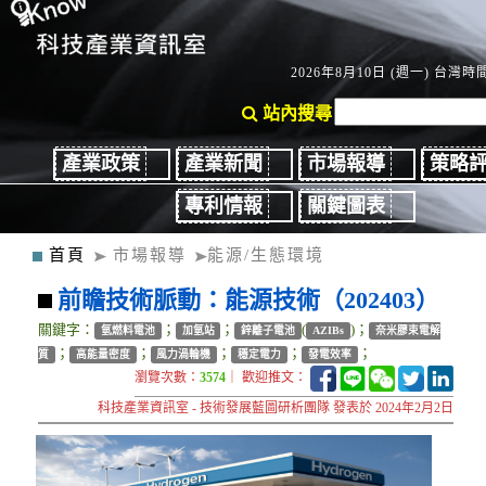
2026年8月10日 (週一) 台灣時間：
站內搜尋
產業政策
產業新聞
市場報導
策略
專利情報
關鍵圖表
首頁
市場報導
能源/生態環境
前瞻技術脈動：能源技術（202403）
關鍵字：
；
；
(
)；
氫燃料電池
加氫站
鋅離子電池
AZIBs
奈米膠束電解
；
；
；
；
；
質
高能量密度
風力渦輪機
穩定電力
發電效率
瀏覽次數：
3574
｜ 歡迎推文：
科技產業資訊室 - 技術發展藍圖研析團隊 發表於 2024年2月2日