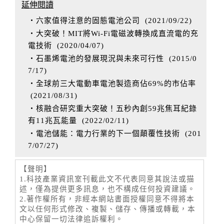
延伸閱讀
‧六家值得注意的固態電池公司
(
2021/09/22
)
‧大突破！MIT將Wi-Fi電磁波轉換成直流電的充
電技術
(
2020/04/07
)
‧石墨烯電池的發展現況與未來可行性
(
2015/0
7/17
)
‧全球前三大電動車電池製造商佔69%的市佔率
(
2021/08/31
)
‧核融合研究重大突破！五秒內創59兆焦耳紀錄
有11兆瓦能量
(
2022/02/11
)
‧電池儲能：電力行業的下一個顛覆性技術
(
201
7/07/27
)
【聲明】
1.科技產業資訊室刊載此文不代表同意其說法或描
述，僅為提供更多訊息，也不構成任何投資建議。
2.著作權所有，非經本網站書面授權同意不得將本
文以任何形式修改、複製、儲存、傳播或轉載，本
中心保留一切法律追訴權利。