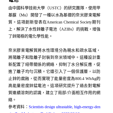
由中國科學技術大學（USTC）的研究團隊，使用甲
基脲（Mu）開發了一種以水為基礎的奈米膠束電解
質。這項創新發表在American Chemical Society期刊
上，解決了水性鋅離子電池（AZIBs）的挑戰，增強
了鋅陽極的電化學性能。
奈米膠束電解質將水性環境分為親水和疏水區域，
將陽離子和陰離子封裝到奈米領域中。這種設計重
新配置了紐帶關係的網絡，抑制了水分解反應，促
進了離子均勻沉積。它還引入了一個保護層，以防
止鋅的腐蝕，從而實現了能量密度為800.4 Wh/kg的
高能量密度鋅錳電池。這項研究提升了過去對電解
質連續溶劑的認識，建立了局部/介面相互作用的網
絡。
參考資料：
Scientists design ultrastable, high-energy-den