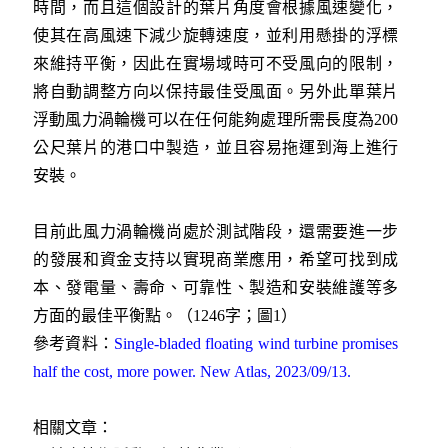
時間，而且這個設計的葉片角度會根據風速變化，
使其在高風速下減少旋轉速度，並利用懸掛的浮標
來維持平衡，因此在實場域時可不受風向的限制，
將自動調整方向以保持最佳受風面。另外此單葉片
浮動風力渦輪機可以在任何能夠處理所需長度為200
公尺葉片的港口中製造，並且容易拖運到海上進行
安裝。
目前此風力渦輪機尚處於測試階段，還需要進一步
的發展和資金支持以實現商業應用，希望可找到成
本、發電量、壽命、可靠性、製造和安裝維護等多
方面的最佳平衡點。（1246字；圖1）
參考資料：
Single-bladed floating wind turbine promises
half the cost, more power. New Atlas, 2023/09/13.
相關文章：