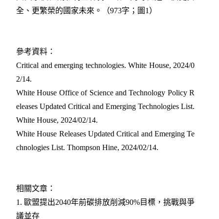
全、更繁榮的國家未來。（973字；圖1）
參考資料：
Critical and emerging technologies. White House, 2024/0
2/14
.
White House Office of Science and Technology Policy R
eleases Updated Critical and Emerging Technologies List.
White House, 2024/02/14.
White House Releases Updated Critical and Emerging Te
chnologies List. Thompson Hine, 2024/02/14
.
相關文章：
1. 歐盟提出2040年前碳排放削減90%目標，挑戰與爭
議並存