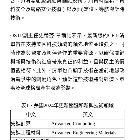
含：(i)清潔能源創能與儲能技術；(ii)資料隱私、資
料安全及網絡安全技術；以及(iii)定位、導航與計時
技術。
OSTP副主任史蒂芬·韋爾比表示，最新版的CETs清
單旨在支持美國科技領域的領先地位並增強之，同
時作為與盟友及夥伴合作的重要資源，以確保關鍵
與新興技術為社會帶來真正的利益，且與民主的價
值觀相符。此外，清單也凸顯了技術在當前地緣政
治競爭中的關鍵角色，預計這些技術將對經濟、軍
事及全球格局產生深遠影響。
表1、美國2024年更新關鍵和新興技術領域
中文
英文
先進計算
Advanced Computing
先進工程材料
Advanced Engineering Materials