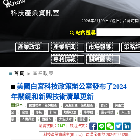
2026年8月09日 (週日) 台灣時間：
站內搜尋
產業政策
產業新聞
市場報導
策略
專利情報
關鍵圖表
首頁
產業政策
美國白宮科技政策辦公室發布了2024
年關鍵和新興技術清單更新
關鍵字：
；
；
；
關鍵技術：新興技術
清潔能源：儲能技術
資安
網路安
；
；
；
；
；
；
；
全
定位
導航
計時
地緣政治
半導體
量子科技
人工智
；
；
；
；
；
慧
人機界面
機器人
太空技術
國防
瀏覽次數：
7147
｜ 歡迎推文：
科技產業資訊室(iKnow) - 瑞課 發佈於 2024年2月20日