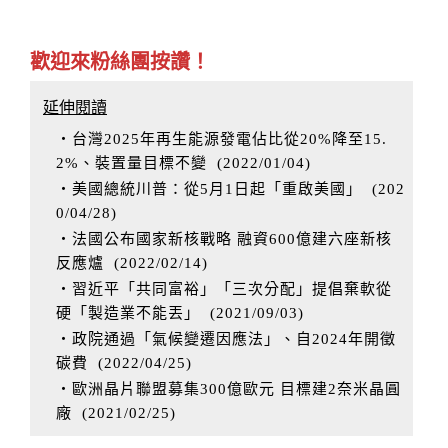
歡迎來粉絲團按讚！
延伸閱讀
‧台灣2025年再生能源發電佔比從20%降至15.
2%、裝置量目標不變
(
2022/01/04
)
‧美國總統川普：從5月1日起「重啟美國」
(
202
0/04/28
)
‧法國公布國家新核戰略 融資600億建六座新核
反應爐
(
2022/02/14
)
‧習近平「共同富裕」「三次分配」提倡棄軟從
硬「製造業不能丟」
(
2021/09/03
)
‧政院通過「氣候變遷因應法」、自2024年開徵
碳費
(
2022/04/25
)
‧歐洲晶片聯盟募集300億歐元 目標建2奈米晶圓
廠
(
2021/02/25
)