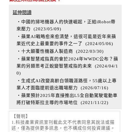
延伸閱讀
‧中國的掃地機器人的快速崛起，正給iRobot帶
來壓力
(
2023/05/09
)
‧蘋果AI戰略愈來愈清楚，這很可能是近年來蘋
果近代史上最重要的事件之一了
(
2024/05/06
)
‧十大顛覆性機器人製造商
(
2022/03/30
)
‧蘋果智慧戒指真的會於2024年WWDC公布？蘋
果的另類思考正蛻變智慧戒指的未來
(
2024/04/1
0
)
‧生成式AI改變高齡白領職涯路徑，55歲以上專
業人才面臨提前退出職場壓力
(
2026/07/16
)
‧蘋果預計2025年直接推出L5全自動駕駛電動車
將打破特斯拉主導的市場地位
(
2021/11/22
)
【聲明】
1.科技產業資訊室刊載此文不代表同意其說法或描
述，僅為提供更多訊息，也不構成任何投資建議。