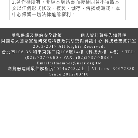
2.著作權所有，非經本網站書面授權同意不得將本
文以任何形式修改、複製、儲存、傳播或轉載，本
中心保留一切法律追訴權利。
隱私保護及網站安全政策
個人資料蒐集告知聲明
財團法人國家實驗研究院科技政策研究與資訊中心 科技產業資訊室
2003-2017 All Rights Reserved.
台北市106-36 和平東路二段106號14樓（科技大樓14樓）/ TEL:
(02)2737-7660 / FAX: (02)2737-7838 /
Email:
stmember@niar.org.tw
瀏覽器建議最佳解析度1024x768以上 │ Visitors: 36672830
Since 2012/03/10