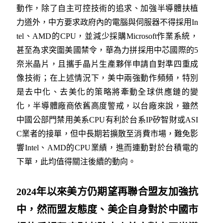
動作，除了自主可控技術的追求、加強半導體扶植
力道外，中方要求政府內的電腦與伺服器不得採用In
tel、AMD的CPU，並減少採購Microsoft作業系統，
甚至為求突圍美國禁令，華為力拼採用中芯國際的5
奈米晶片，且攜手晶片生產夥伴申請自對準四重成
像技術；在上述情況下，美中兩強動作頻頻，特別
是去中化、去美化的策略將牽動全球供應鏈的變
化，半導體廠商依舊高度警戒，以台廠來說，雖然
中國公部門禁用美系CPU有利於台系IP矽智財或ASI
C業者的接單，但中長期若擴散至消費市場，難免影
響Intel、AMD的CPU業績，進而連動對於台積電的
下單，此均值得關注後續的動向。
2024
年以來美方仍期望再聯合盟友加強抗
中，然而盟友態度、美企自身對於中國市