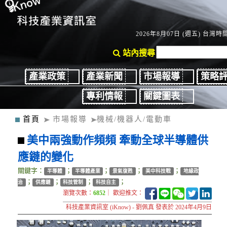
2026年8月07日 (週五) 台灣時間：
站內搜尋
產業政策
產業新聞
市場報導
策略
專利情報
關鍵圖表
首頁
市場報導
機械/機器人/電動車
美中兩強動作頻頻 牽動全球半導體供
應鏈的變化
關鍵字：
；
；
；
；
半導體
半導體產業
景氣復甦
美中科技戰
地緣政
；
；
；
；
治
供應鏈
科技管制
科技自主
瀏覽次數：
6852
｜ 歡迎推文：
科技產業資訊室 (iKnow) - 劉佩真 發表於 2024年4月9日