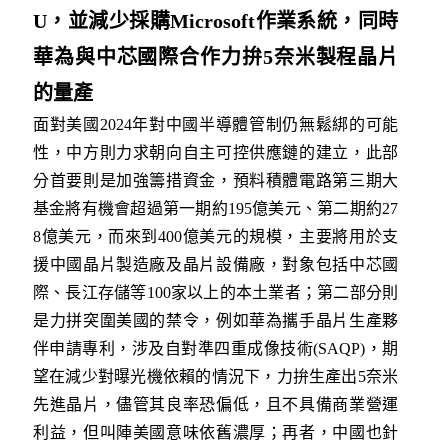
U
，並減少採購
Microsoft
作業系統，同時
華為與中芯國際合作力拚
5
奈米製程晶片
的量產
面對美國2024年對中國半導體管制仍無鬆綁的可能
性，中方則力求朝向自主可控供應鏈的建立，此部
分首要則是加強籌措資金，預料積體電路第三期大
基金將有機會超過第一期約195億美元、第二期約27
8億美元，而來到400億美元的規模，主要將用於支
援中國晶片製造廠及晶片設備廠，對象包括中芯國
際、長江存儲等100家以上的本土業者；第二部分則
是力拼突圍美國的禁令，例如華為攜手晶片生產夥
伴申請專利，涉及自對準四重成像技術(SAQP)，期
望在減少對曝光機依賴的情況下，力拚生產出5奈米
先進晶片，儘管其良率恐偏低，且不具備商業營運
利益，但叫陣美國意味依舊濃厚；再者，中國也針