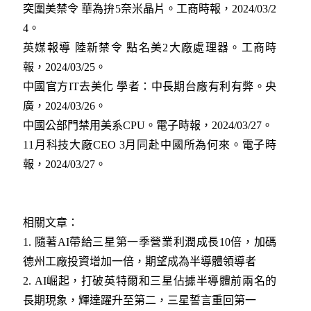
突圍美禁令 華為拚5奈米晶片。工商時報，2024/03/2
4。
英媒報導 陸新禁令 點名美2大廠處理器。工商時
報，2024/03/25
。
中國官方IT去美化 學者：中長期台廠有利有弊。央
廣，2024/03/26
。
中國公部門禁用美系CPU。電子時報，2024/03/27
。
11月科技大廠CEO 3月同赴中國所為何來。電子時
報，2024/03/27
。
相關文章：
1.
隨著AI帶給三星第一季營業利潤成長10倍，加碼
德州工廠投資增加一倍，期望成為半導體領導者
2.
AI崛起，打破英特爾和三星佔據半導體前兩名的
長期現象，輝達躍升至第二，三星誓言重回第一