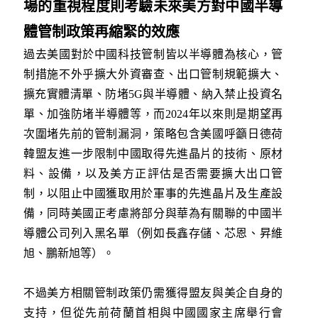
場的重視程度則考驗未來美方對中國半導
體管制政策再縮緊的效應
過去美國對於中國科技管制皆以半導體為核心，管
制措施不外乎擴大外資審查、出口管制規範擴大、
擴充實體清單、防堵5G與半導體、納入禁止投資名
單、加強防堵半導體等，而2024年以來則是期望再
次圍堵先前的管制漏洞，策略包含美國呼籲日德荷
韓盟友進一步限制中國取得先進晶片的技術、原材
料、設備，以及美方正評估是否需要擴大出口管
制，以阻止中國獲取用於軍事的先進晶片及生產設
備，同時美國正考慮將部分與華為有關聯的中國半
導體公司列入黑名單（例如長鑫存儲、芯恩、昇維
旭、鵬新旭等）。
不過美方相關管制政策仍需獲得盟友與美企自身的
支持，但從先前荷蘭首相與中國國家主席舉行會