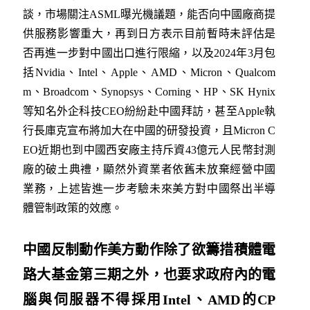
談，市場關注ASML曝光機議題，能否向中國廠商提
供服務影響重大，再到日方表示目前暫時未評估是
否再進一步對中國出口進行限縮，以及2024年3月包
括Nvidia、Intel、Apple、AMD、Micron、Qualcom
m、Broadcom、Synopsys、Corning、HP、SK Hynix
等知名外企科技CEO紛紛赴中國拜訪，甚至Apple執
行長庫克宣布將加大在中國的研發投資，且Micron C
EO近期也到中國西安廠主持斥資43億元人民幣封測
廠的破土典禮，顯然外資業者依舊未放棄經營中國
業務，上述皆進一步考驗未來美方對中國祭出半導
體管制政策的效應。
中國反制動作美方動作除了欲籌措積體電
路大基金第三期之外，也
要求政府內的電
腦與伺服器不得採用
Intel
、
AMD
的
CP