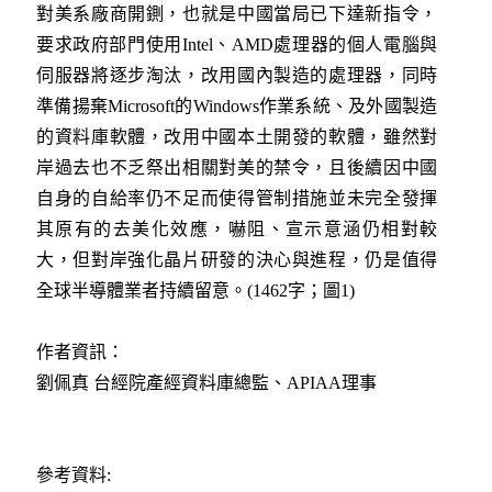
對美系廠商開鍘，也就是中國當局已下達新指令，
要求政府部門使用Intel、AMD處理器的個人電腦與
伺服器將逐步淘汰，改用國內製造的處理器，同時
準備揚棄Microsoft的Windows作業系統、及外國製造
的資料庫軟體，改用中國本土開發的軟體，雖然對
岸過去也不乏祭出相關對美的禁令，且後續因中國
自身的自給率仍不足而使得管制措施並未完全發揮
其原有的去美化效應，嚇阻、宣示意涵仍相對較
大，但對岸強化晶片研發的決心與進程，仍是值得
全球半導體業者持續留意。(1462字；圖1)
作者資訊：
劉佩真 台經院產經資料庫總監、APIAA理事
參考資料: