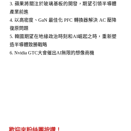
3.
蘋果將關注於玻璃基板的開發，期望引領半導體
產業前進
4.
以高密度、GaN 最佳化 PFC 轉換器解決 AC 壓降
復原問題
5.
韓國期望在地緣政治時刻和AI崛起之時，重新塑
造半導體致勝戰略
6.
Nvidia GTC大會催出AI無限的想像商機
歡迎來粉絲團按讚！