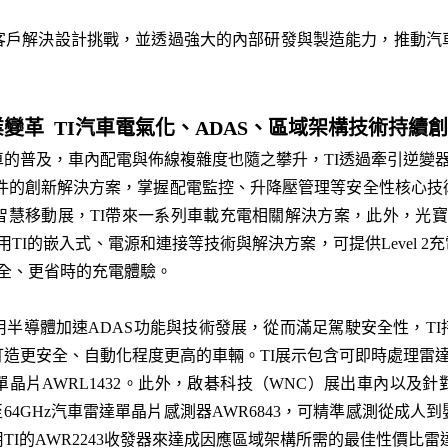
客戶解決設計挑戰，並透過強大的內部研發與製造能力，推動汽
變革 TI
汽車電氣化、
ADAS
、區域架構技術持續創
及，車內配電與佈線複雜度也隨之攀升，TI透過牽引逆變器（Tracti
r）等系統與元件的創新解決方案，掌握配電監控、升降壓管理等安全性核
移動展，TI帶來一系列車載充電相關解決方案，此外，光寶科技（LIT
TI的嵌入式、電源和連接等技術與解決方案，可提供Level 2充
，確保更安全、更省時的充電體驗。
半導體加速ADAS功能與技術發展，從而滿足駕駛安全性，T
造更安全、自動化程度更高的車輛。TI展示包含可即時處理雷達和攝
晶片AWRL1432。此外，啟碁科技（WNC）展出車內以及
z至64GHz汽車雷達單晶片感測器AWR6843，可精準感測從成
TI的AWR2243收發器來達成因應區域架構所需的最佳性價比雷