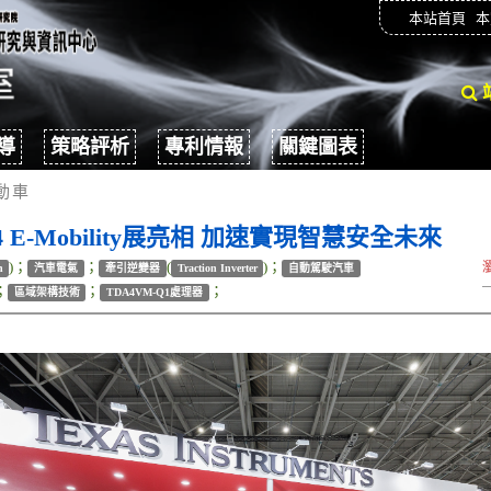
本站首頁
本
導
策略評析
專利情報
關鍵圖表
動車
 E-Mobility展亮相 加速實現智慧安全未來
)；
；
(
)；
n
汽車電氣
牽引逆變器
Traction Inverter
自動駕駛汽車
；
；
；
區域架構技術
TDA4VM-Q1處理器