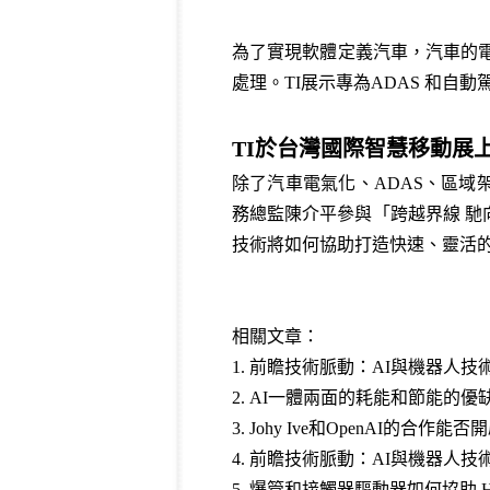
為了實現軟體定義汽車，汽車的電
處理。TI展示專為ADAS 和自動
TI於台灣國際智慧移動展
除了汽車電氣化、ADAS、區域架
務總監陳介平參與「跨越界線 
技術將如何協助打造快速、靈活的電
相關文章：
1.
前瞻技術脈動：AI與機器人技術（
2.
AI一體兩面的耗能和節能的優
3.
Johy Ive和OpenAI的
4.
前瞻技術脈動：AI與機器人技術（
5.
爆管和接觸器驅動器如何協助 H