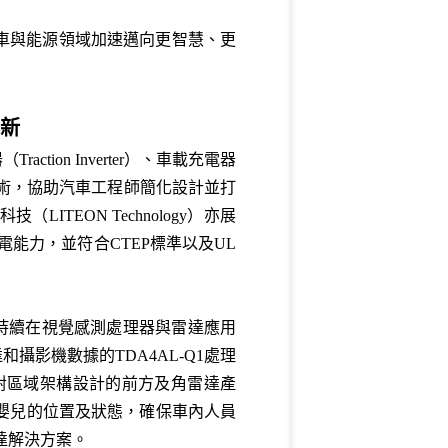
車與能源領域加速邁向更智慧、更
新
on Inverter）、車載充電器
心技術，協助汽車工程師簡化設計並打
EON Technology）亦展
電能力，並符合CTEP標準以及UL
I持續在視覺感測處理器與雷達應用
影機數據的TDA4AL-Q1處理
針對區域架構設計的前方及角雷達產
人到嬰兒的位置及狀態，確保車內人員
達解決方案。