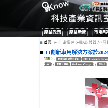
產業政策
產業新聞
市場報
首頁
市場報導
機械/機器人/電
TI創新車用解決方案於2024
關鍵字：
(
台灣國際智慧移動展
2035 E-Mobility Taiwa
(
)；
(
)；
AV
車載充電器
On-board Charger
ADAS