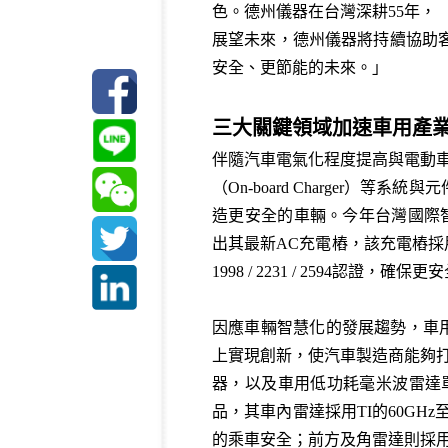
色。德州儀器在台灣深耕55年，
展望未來，德州儀器將持續協助
安全、更節能的未來。」
三大關鍵領域加速車用產業
伴隨汽車電氣化程度提高與電動車的普
（On-board Charge
造更安全的車輛。今年台灣國際智慧
出其最新AC充電樁，該充電樁採用
1998 / 2231 / 2594認證
因應車輛智慧化的發展趨勢，車用
上實現創新，使汽車製造商能夠打
器，以及車用低功耗毫米波雷達單
品，其車內雷達採用TI的60GH
的乘車安全；前方及角雷達則採用