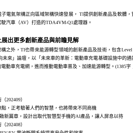
子電氣架構正向區域架構快速發展， TI提供創新產品及軟體
駕駛汽車（AV）打造的TDA4VM-Q1處理器。
上展出更多創新產品與前瞻見解
構之外，TI也帶來能源轉型領域的創新產品及技術，包含Leve
馳向未來」論壇，以「未來車的革新：電動車充電基礎設施中的通
動車充電網，進而推動電動車普及、加速能源轉型。(1385字；
202409）
缺點，正考驗著人們的智慧，也將帶來不同商機
合作能否開啟新篇章，設計出取代智慧型手機的AI產品，讓人屏息以待
202408）
EV/EV 電池斷開系統提高安全性和效率