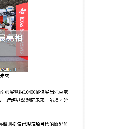
全未來
，於台北南港展覽館L0406攤位展出汽車電
與「跨越界線 馳向未來」論壇，分
導體則扮演實現這項目標的關鍵角