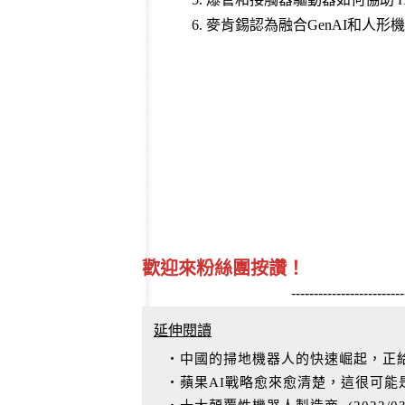
6.
麥肯錫認為融合GenAI和人
歡迎來粉絲團按讚！
-------------------------
延伸閱讀
‧中國的掃地機器人的快速崛起，正給i
‧蘋果AI戰略愈來愈清楚，這很可