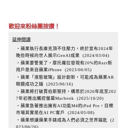
歡迎來粉絲團按讚！
延伸閱讀
‧蘋果執行長庫克頂不住壓力，終於宣布2024年
晚些時候向世人展示GenAI成果
(
2024/03/04
)
‧蘋果要警覺了，摩托羅拉發現有20%的Razr新
用戶是來自蘋果iPhone
(
2023/06/05
)
‧蘋果「液態玻璃」設計創新，可能成為蘋果AR
眼鏡成功之鑰
(
2025/06/16
)
‧蘋果將打破賈伯斯堅持，構思於2026年底至202
7年初推出觸控螢幕Macbook
(
2025/10/20
)
‧蘋果急著推出擁有AI功能M4的iPad Pro，目標
市場其實是在AI PC客戶
(
2024/05/08
)
‧蘋果想讓蘋果手錶成為人們必須之世界鑰匙
(
2
023/06/26
)