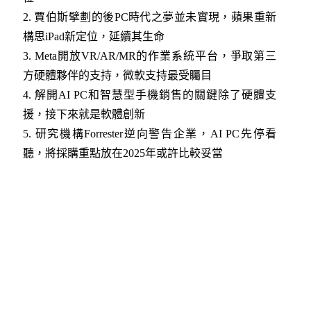
2. 賈伯斯擘劃的後PC時代之夢並未實現，蘋果重新
構思iPad新定位，延續其生命
3.
Meta開放VR/AR/MR的作業系統平台，爭取第三
方硬體夥伴的支持，微軟支持最受矚目
4.
解開AI PC和智慧型手機銷售的關鍵除了硬體支
援，接下來就是軟體創新
5
. 研究機構Forrester逆向警告企業，AI PC先停看
聽，將採購重點放在2025年或許比較妥當