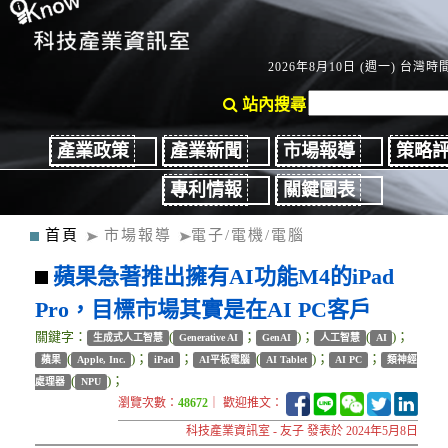
2026年8月10日 (週一) 台灣時間：
站內搜尋
產業政策
產業新聞
市場報導
策略
專利情報
關鍵圖表
首頁
市場報導
電子/電機/電腦
蘋果急著推出擁有AI功能M4的iPad
Pro，目標市場其實是在AI PC客戶
關鍵字：
(
；
)；
(
)；
生成式人工智慧
Generative AI
GenAI
人工智慧
AI
(
)；
；
(
)；
；
蘋果
Apple, Inc.
iPad
AI平板電腦
AI Tablet
AI PC
類神經
(
)；
處理器
NPU
瀏覽次數：
48672
｜ 歡迎推文：
科技產業資訊室 - 友子 發表於 2024年5月8日