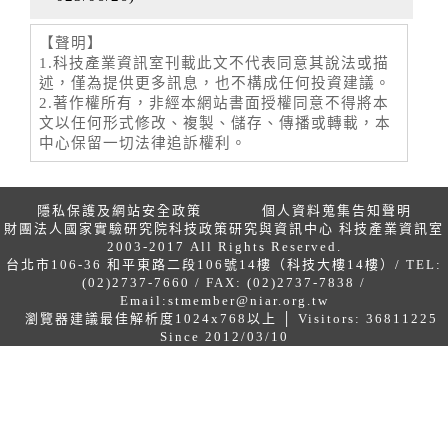
【聲明】
1.科技產業資訊室刊載此文不代表同意其說法或描
述，僅為提供更多訊息，也不構成任何投資建議。
2.著作權所有，非經本網站書面授權同意不得將本
文以任何形式修改、複製、儲存、傳播或轉載，本
中心保留一切法律追訴權利。
隱私保護及網站安全政策
個人資料蒐集告知聲明
財團法人國家實驗研究院科技政策研究與資訊中心 科技產業資訊室
2003-2017 All Rights Reserved.
台北市106-36 和平東路二段106號14樓（科技大樓14樓）/ TEL:
(02)2737-7660 / FAX: (02)2737-7838 /
Email:
stmember@niar.org.tw
瀏覽器建議最佳解析度1024x768以上 │ Visitors: 36811225
Since 2012/03/10