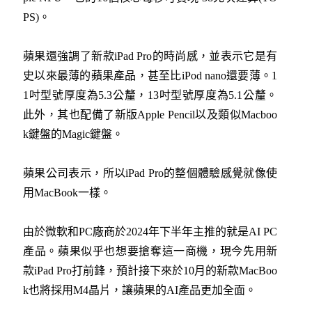
PS)。
蘋果還強調了新款iPad Pro的時尚感，並表示它是有
史以來最薄的蘋果產品，甚至比iPod nano還要薄。1
1吋型號厚度為5.3公釐，13吋型號厚度為5.1公釐。
此外，其也配備了新版Apple Pencil以及類似Macboo
k鍵盤的Magic鍵盤。
蘋果公司表示，所以iPad Pro的整個體驗感覺就像使
用MacBook一樣。
由於微軟和PC廠商於2024年下半年主推的就是AI PC
產品。蘋果似乎也想要搶奪這一商機，現今先用新
款iPad Pro打前鋒，預計接下來於10月的新款MacBoo
k也將採用M4晶片，讓蘋果的AI產品更加全面。