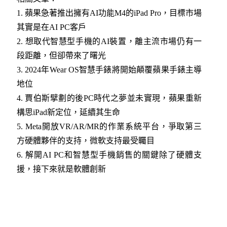
1.
蘋果急著推出擁有AI功能M4的iPad Pro，目標市場
其實是在AI PC客戶
2. 想取代智慧型手機的AI裝置，離主流市場仍有一
段距離，但卻帶來了曙光
3.
2024年Wear OS智慧手錶將開始顛覆蘋果手錶主導
地位
4
. 賈伯斯擘劃的後PC時代之夢並未實現，蘋果重新
構思iPad新定位，延續其生命
5.
Meta開放VR/AR/MR的作業系統平台，爭取第三
方硬體夥伴的支持，微軟支持最受矚目
6.
解開AI PC和智慧型手機銷售的關鍵除了硬體支
援，接下來就是軟體創新