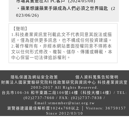
市場其實是在AI PC客戶
(
2024/05/08
)
‧蘋果想讓蘋果手錶成為人們必須之世界鑰匙
(
2
023/06/26
)
【聲明】
1.科技產業資訊室刊載此文不代表同意其說法或描
述，僅為提供更多訊息，也不構成任何投資建議。
2.著作權所有，非經本網站書面授權同意不得將本
文以任何形式修改、複製、儲存、傳播或轉載，本
中心保留一切法律追訴權利。
隱私保護及網站安全政策
個人資料蒐集告知聲明
財團法人國家實驗研究院科技政策研究與資訊中心 科技產業資訊室
2003-2017 All Rights Reserved.
台北市106-36 和平東路二段106號14樓（科技大樓14樓）/ TEL:
(02)2737-7660 / FAX: (02)2737-7838 /
Email:
stmember@niar.org.tw
瀏覽器建議最佳解析度1024x768以上 │ Visitors: 36759157
Since 2012/03/10