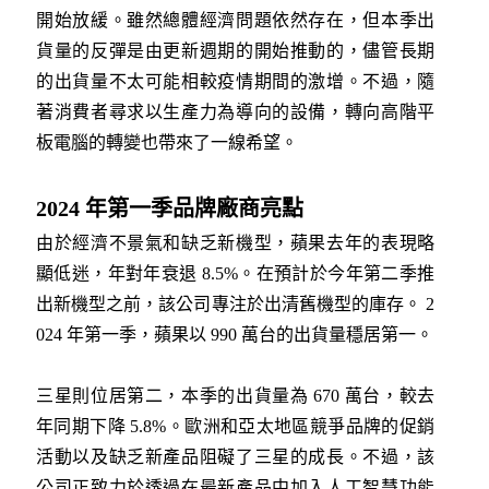
開始放緩。雖然總體經濟問題依然存在，但本季出
貨量的反彈是由更新週期的開始推動的，儘管長期
的出貨量不太可能相較疫情期間的激增。不過，隨
著消費者尋求以生產力為導向的設備，轉向高階平
板電腦的轉變也帶來了一線希望。
2024 年第一季品牌廠商亮點
由於經濟不景氣和缺乏新機型，蘋果去年的表現略
顯低迷，年對年衰退 8.5%。在預計於今年第二季推
出新機型之前，該公司專注於出清舊機型的庫存。 2
024 年第一季，蘋果以 990 萬台的出貨量穩居第一。
三星則位居第二，本季的出貨量為 670 萬台，較去
年同期下降 5.8%。歐洲和亞太地區競爭品牌的促銷
活動以及缺乏新產品阻礙了三星的成長。不過，該
公司正致力於透過在最新產品中加入人工智慧功能