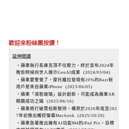
歡迎來粉絲團按讚！
延伸閱讀
‧蘋果執行長庫克頂不住壓力，終於宣布2024年
晚些時候向世人展示GenAI成果
(
2024/03/04
)
‧蘋果要警覺了，摩托羅拉發現有20%的Razr新
用戶是來自蘋果iPhone
(
2023/06/05
)
‧蘋果「液態玻璃」設計創新，可能成為蘋果AR
眼鏡成功之鑰
(
2025/06/16
)
‧蘋果將打破賈伯斯堅持，構思於2026年底至202
7年初推出觸控螢幕Macbook
(
2025/10/20
)
‧蘋果急著推出擁有AI功能M4的iPad Pro，目標