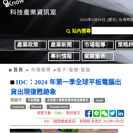
2026年8月09日 (週日) 台灣時間：
站內搜尋
產業政策
產業新聞
市場報導
策略
專利情報
關鍵圖表
首頁
市場報導
電子/電機/電腦
IDC：2024 年第一季全球平板電腦出
貨出現復甦跡象
關鍵字：
；
；
；
平板電腦
全球個人運算裝置季度追蹤報告
Apple
；
；
；
Samsung
Huawei
XiaomiLenovo
瀏覽次數：
5595
｜ 歡迎推文：
IDC（國際數據資訊） 新聞稿 發表於 2024年5月9日