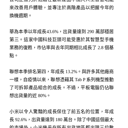
來改善用戶體驗，並專注於高階產品以把握今年的
換機週期。
華為本季以年成長43.6%，出貨量達到 290 萬部穩居
第三。這家中國科技巨頭可能受惠於其智慧型手機
業務的復甦，市佔率與去年同期相比成長了 2.8 個基
點。
聯想本季排名第四，年成長 13.2%。與許多其他廠商
一樣，自疫情以來，聯想憑藉其 Tab P 系列機型推動
了可拆卸產品組合的成長。不過，平板電腦仍佔聯
想出貨量的近 80%。
小米以令人驚豔的成長保住了前五名的位置，年成
長 92.6%，出貨量達到 180 萬台。除了中國這個最大
的市場外，小米幾乎在所有出貨地區都出現三位數