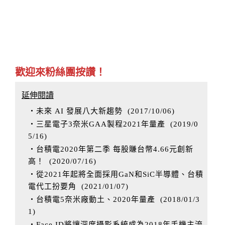
歡迎來粉絲團按讚！
延伸閱讀
‧未來 AI 發展八大新趨勢
(
2017/10/06
)
‧三星電子3奈米GAA製程2021年量產
(
2019/0
5/16
)
‧台積電2020年第二季 每股賺台幣4.66元創新
高！
(
2020/07/16
)
‧從2021年起將全面採用GaN和SiC半導體、台積
電代工扮要角
(
2021/01/07
)
‧台積電5奈米廠動土、2020年量產
(
2018/01/3
1
)
‧Face ID將讓深度攝影系統成為2018年手機主流