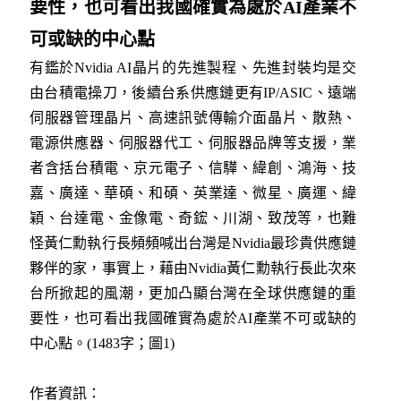
要性，也可看出我國確實為處於
AI產業不
可或缺的中心點
有鑑於Nvidia AI晶片的先進製程、先進封裝均是交
由台積電操刀，後續台系供應鏈更有IP/ASIC、遠端
伺服器管理晶片、高速訊號傳輸介面晶片、散熱、
電源供應器、伺服器代工、伺服器品牌等支援，業
者含括台積電、京元電子、信驊、緯創、鴻海、技
嘉、廣達、華碩、和碩、英業達、微星、廣運、緯
穎、台達電、金像電、奇鋐、川湖、致茂等，也難
怪黃仁勳執行長頻頻喊出台灣是Nvidia最珍貴供應鏈
夥伴的家，事實上，藉由Nvidia黃仁勳執行長此次來
台所掀起的風潮，更加凸顯台灣在全球供應鏈的重
要性，也可看出我國確實為處於AI產業不可或缺的
中心點。(1483字；圖1)
作者資訊：