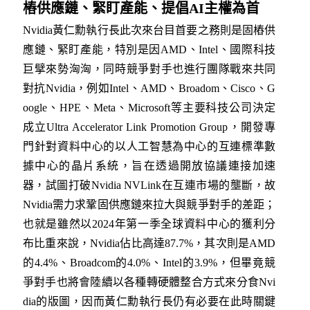
樁供應鏈、緊盯產能、提倡
AI主權為首
Nvidia黃仁勳執行長此次來台目首要之務則是固樁供
應鏈、緊盯產能，特別是因AMD、Intel、國際科技
巨擘來勢洶洶，同時競爭對手也進行團隊戰來共同
對抗Nvidia，例如Intel、AMD、Broadom、Cisco、G
oogle、HPE、Meta、Microsoft等主要科技公司決定
成立Ultra Accelerator Link Promotion Group，開發專
門針對資料中心的以人工智慧為中心的互連標準數
據中心的晶片系統，旨在透過開放協議連接加速
器，試圖打破Nvidia NVLink在互連市場的壟斷，故
Nvidia需力求鞏固供應鏈來拉大與競爭對手的差距；
也就是雖然以2024年第一季全球資料中心的獲利分
布比重來說，Nvidia佔比高達87.7%，其次則是AMD
的4.4%、Broadcom的4.0%、Intel的3.9%，但畢竟競
爭對手也將會陸續以各種轉硬體整合方式來分食Nvi
dia的版圖，因而黃仁勳執行長仍有必要在此時關鍵