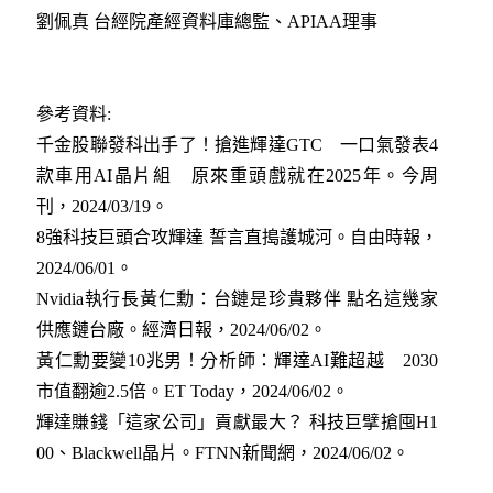
劉佩真 台經院產經資料庫總監、APIAA理事
參考資料:
千金股聯發科出手了！搶進輝達GTC 一口氣發表4
款車用AI晶片組 原來重頭戲就在2025年。今周
刊，2024/03/19
。
8強科技巨頭合攻輝達 誓言直搗護城河。自由時報，
2024/06/01
。
Nvidia執行長黃仁勳：台鏈是珍貴夥伴 點名這幾家
供應鏈台廠。經濟日報，2024/06/02
。
黃仁勳要變10兆男！分析師：輝達AI難超越 2030
市值翻逾2.5倍。ET Today，2024/06/02
。
輝達賺錢「這家公司」貢獻最大？ 科技巨擘搶囤H1
00、Blackwell晶片。FTNN新聞網，2024/06/02
。