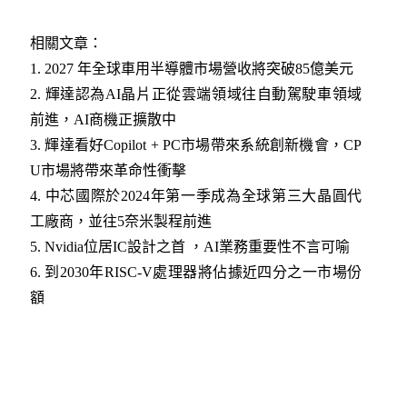
相關文章：
1.
2027 年全球車用半導體市場營收將突破85億美元
2.
輝達認為AI晶片正從雲端領域往自動駕駛車領域
前進，AI商機正擴散中
3.
輝達看好Copilot + PC市場帶來系統創新機會，CP
U市場將帶來革命性衝擊
4.
中芯國際於2024年第一季成為全球第三大晶圓代
工廠商，並往5奈米製程前進
5.
Nvidia位居IC設計之首 ，AI業務重要性不言可喻
6.
到2030年RISC-V處理器將佔據近四分之一市場份
額