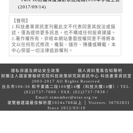
(
2017/09/14
)
【聲明】
1.科技產業資訊室刊載此文不代表同意其說法或描
述，僅為提供更多訊息，也不構成任何投資建議。
2.著作權所有，非經本網站書面授權同意不得將本
文以任何形式修改、複製、儲存、傳播或轉載，本
中心保留一切法律追訴權利。
隱私保護及網站安全政策
個人資料蒐集告知聲明
財團法人國家實驗研究院科技政策研究與資訊中心 科技產業資訊室
2003-2017 All Rights Reserved.
台北市106-36 和平東路二段106號14樓（科技大樓14樓）/ TEL:
(02)2737-7660 / FAX: (02)2737-7838 /
Email:
stmember@niar.org.tw
瀏覽器建議最佳解析度1024x768以上 │ Visitors: 36702831
Since 2012/03/10