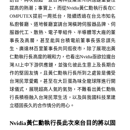
提高的熱潮；事實上，而從Nvidia黃仁勳執行長在C
OMPUTEX提前一周抵台，陸續透過在台北市知名
私廚餐廳、道地餐廳宴請台灣橫跨伺服器品牌、伺
服器代工、散熱、電子零組件、半導體等大廠的董
事長及高層，甚至能與台積電前董事長張忠謀先
生、廣達林百里董事長共同逛夜市，除了展現出黃
仁勳執行長高度的親和力，也看出Nvidia亟欲拉攏台
灣AI上中下游供應鏈，並強化彼此生意上及長期合
作的堅固友情，且黃仁勳執行長所到之處皆是備受
台灣民眾愛戴，甚至在大巨蛋為味全龍球隊進行開
球儀式，展現超高人氣的氣勢，不難看出黃仁勳執
行長積極融入台灣民眾生活，以及與我國科技業建
立穩固長久的合作情分的用心。
Nvidia黃仁勳執行長此次來台目的將以固