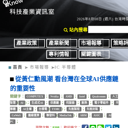
2026年8月08日 (週六) 台灣時間
站內搜尋
產業政策
產業新聞
市場報導
策略
專利情報
關鍵圖表
首頁
市場報導
IC 半導體
從黃仁勳風潮 看台灣在全球AI供應鏈
的重要性
關鍵字：
；
；
；
；
；
COMPUTEX
Nvidia
AMD
Intel
Qualcomm
人工
(
)；
；
；
；
；
；
智慧
AI
生成式AI
供應鏈
伺服器
散熱
電子零組件
半
；
；
(
)；
；
；
導體
AI主權
台積電
TSMC
先進製程
先進封裝
；
；
(
)；
；
；
CoWoS
邊緣運算
聯發科
MediaTek
ARM
ASIC
AI
；
PC
瀏覽次數：
9308
｜ 歡迎推文：