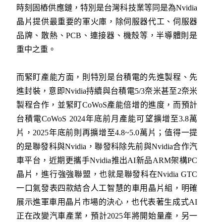
時刻固樁供應鏈，特別是台灣科技業等同是為Nvidia
晶片提供最重要的軍火庫，除伺服器代工、伺服器
品牌、散熱、PCB、連接器、機殼等，半導體則是
重中之重。
而緊盯產能方面，則特別是台積電的先進製程、先
進封裝，意即Nvidia持續與台積電5/3奈米甚至2奈米
製程合作，並緊盯CoWoS產能倍增的進度，而預計
台積電CoWoS 2024年底前月產能可望擴增至3.8萬
片，2025年底前則再擴增至4.8~5.0萬片；值得一提
的是聯發科與Nvidia，聯發科除先前與Nvidia合作汽
車平台，近期更攜手Nvidia推出AI新品ARM架構PC
晶片，進行強強聯盟，也就是聯發科在Nvidia GTC
一口氣發表四款結合人工智慧的車用晶片組，明確
展示進軍車用晶片市場的決心，也代表著生成式AI
正在改變汽車產業，預計2025年將開始量產，另一