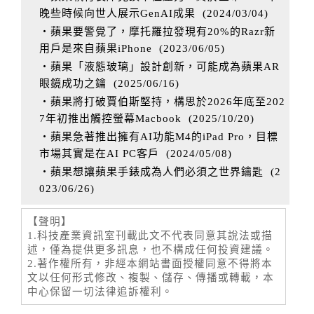
晚些時候向世人展示GenAI成果
(
2024/03/04
)
‧蘋果要警覺了，摩托羅拉發現有20%的Razr新
用戶是來自蘋果iPhone
(
2023/06/05
)
‧蘋果「液態玻璃」設計創新，可能成為蘋果AR
眼鏡成功之鑰
(
2025/06/16
)
‧蘋果將打破賈伯斯堅持，構思於2026年底至202
7年初推出觸控螢幕Macbook
(
2025/10/20
)
‧蘋果急著推出擁有AI功能M4的iPad Pro，目標
市場其實是在AI PC客戶
(
2024/05/08
)
‧蘋果想讓蘋果手錶成為人們必須之世界鑰匙
(
2
023/06/26
)
【聲明】
1.科技產業資訊室刊載此文不代表同意其說法或描
述，僅為提供更多訊息，也不構成任何投資建議。
2.著作權所有，非經本網站書面授權同意不得將本
文以任何形式修改、複製、儲存、傳播或轉載，本
中心保留一切法律追訴權利。