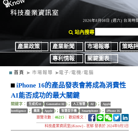
2026年8月08日 (週六) 台灣時間
站內搜尋
產業政策
產業新聞
市場報導
策略
專利情報
關鍵圖表
首頁
市場報導
電子/電機/電腦
iPhone 16的產品發表會將成為消費性
AI能否成功的最大關鍵
關鍵字：
(
)；
(
)；
生成式AI
Generative AI
人工智慧
AI
Apple
；
(
)；
(
)；
Intelligence
蘋果
Apple
智慧型手機
Smartphone
iPhone 16
瀏覽次數：
46215
｜ 歡迎推文：
科技產業資訊室(iKnow) - 茋郁 發表於 2024年9月5日