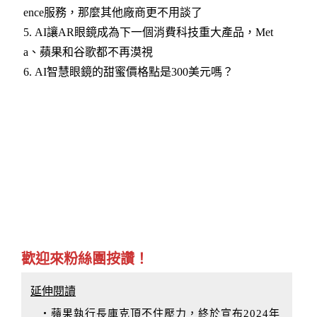
ence服務，那麼其他廠商更不用談了
5.
AI讓AR眼鏡成為下一個消費科技重大產品，Met
a、蘋果和谷歌都不再漠視
6.
AI智慧眼鏡的甜蜜價格點是300美元嗎？
歡迎來粉絲團按讚！
延伸閱讀
‧蘋果執行長庫克頂不住壓力，終於宣布2024年