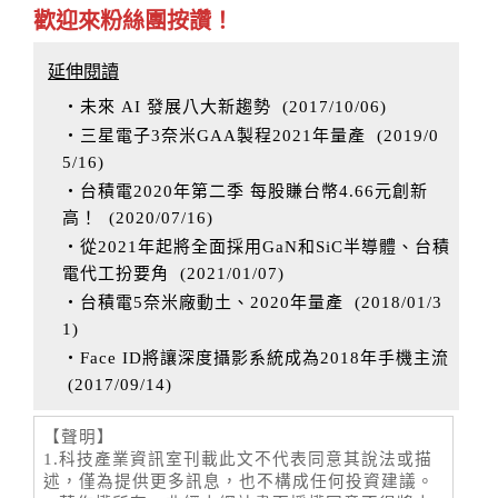
歡迎來粉絲團按讚！
延伸閱讀
‧未來 AI 發展八大新趨勢
(
2017/10/06
)
‧三星電子3奈米GAA製程2021年量產
(
2019/0
5/16
)
‧台積電2020年第二季 每股賺台幣4.66元創新
高！
(
2020/07/16
)
‧從2021年起將全面採用GaN和SiC半導體、台積
電代工扮要角
(
2021/01/07
)
‧台積電5奈米廠動土、2020年量產
(
2018/01/3
1
)
‧Face ID將讓深度攝影系統成為2018年手機主流
(
2017/09/14
)
【聲明】
1.科技產業資訊室刊載此文不代表同意其說法或描
述，僅為提供更多訊息，也不構成任何投資建議。