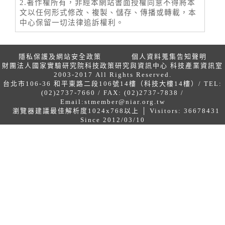
2.著作權所有，非經本網站書面授權同意不得將本
文以任何形式修改、複製、儲存、傳播或轉載，本
中心保留一切法律追訴權利。
隱私保護及網站安全政策
個人資料蒐集告知聲明
財團法人國家實驗研究院科技政策研究與資訊中心 科技產業資訊室
2003-2017 All Rights Reserved.
台北市106-36 和平東路二段106號14樓（科技大樓14樓）/ TEL:
(02)2737-7660 / FAX: (02)2737-7838 /
Email:
stmember@niar.org.tw
瀏覽器建議最佳解析度1024x768以上 │ Visitors: 36678431
Since 2012/03/10