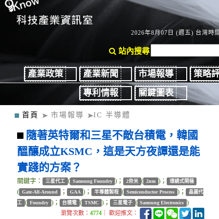
2026年8月07日 (週五) 台灣時間：
站內搜尋
產業政策
產業新聞
市場報導
策略
專利情報
關鍵圖表
首頁
市場報導
IC 半導體
隨著英特爾和三星不敵台積電，韓國
醞釀成立KSMC，這是天方夜譚還是能
實踐的方案？
關鍵字：
(
)；
(
)；
三星代工
Samsung Foundry
2奈米
2nm
環繞式閘極
(
；
)；
(
)；
Gate-All-Around
GAA
半導體製程
Semiconductor Process
晶圓代
(
)；
(
)；
(
)
工
Foundry
台積電
TSMC
三星電子
Samsung Electronics
瀏覽次數：
4774
｜ 歡迎推文：