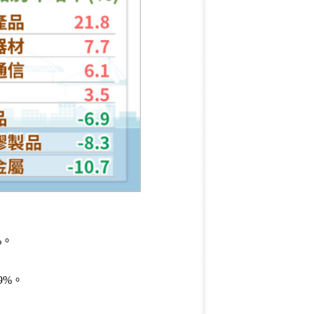
%。
9%。