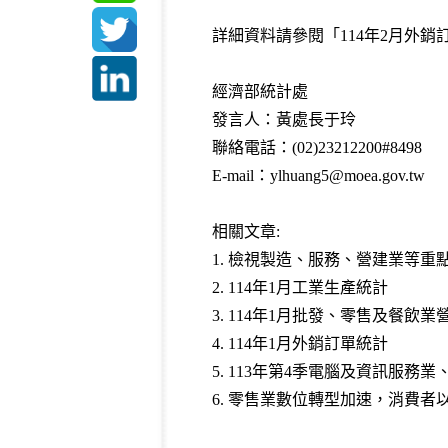
詳細資料請參閱「
114年2月外銷
經濟部統計處
發言人：黃處長于玲
聯絡電話：(02)23212200#8498
E-mail：ylhuang5@moea.gov.tw
相關文章:
1.
檢視製造、服務、營建業等重
2.
114年1月工業生產統計
3
.
114年1月批發、零售及餐飲業
4
.
114年1月外銷訂單統計
5
.
113年第4季電腦及資訊服務
6
.
零售業數位轉型加速，消費者