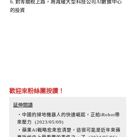
6
.
對等關稅上路，將減緩大型科技公司AI數據中心
的投資
歡迎來粉絲團按讚！
延伸閱讀
‧中國的掃地機器人的快速崛起，正給iRobot帶
來壓力
(
2023/05/09
)
‧蘋果AI戰略愈來愈清楚，這很可能是近年來蘋