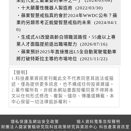
果近代史上最重要的事件之一了
(
2024/05/06
)
‧十大顛覆性機器人製造商
(
2022/03/30
)
‧蘋果智慧戒指真的會於2024年WWDC公布？蘋
果的另類思考正蛻變智慧戒指的未來
(
2024/04/1
0
)
‧生成式AI改變高齡白領職涯路徑，55歲以上專
業人才面臨提前退出職場壓力
(
2026/07/16
)
‧蘋果預計2025年直接推出L5全自動駕駛電動車
將打破特斯拉主導的市場地位
(
2021/11/22
)
【聲明】
1.科技產業資訊室刊載此文不代表同意其說法或描
述，僅為提供更多訊息，也不構成任何投資建議。
2.著作權所有，非經本網站書面授權同意不得將本
文以任何形式修改、複製、儲存、傳播或轉載，本
中心保留一切法律追訴權利。
隱私保護及網站安全政策
個人資料蒐集告知聲明
財團法人國家實驗研究院科技政策研究與資訊中心 科技產業資訊室