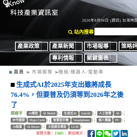
2026年8月06日 (週四) 台灣時間：
站內搜尋
產業政策
產業新聞
市場報導
策略
專利情報
關鍵圖表
首頁
市場報導
機械/機器人/電動車
生成式AI於2025年支出雖將成長
76.4%，但要普及仍須等到2026年之後
了
關鍵字：
(
)；
(
)；
(
)；
AI模型
AI Model
生成式AI
GenAI
人工智慧
AI
(
)；
(
)；
(
)；
炒作週期
Hype Cycle
智慧型手機
Smartphone
個人電腦
PC
(
)；
(
)
AI裝置
AI Device
大型語言模型
LLM
瀏覽次數：
15605
｜ 歡迎推文：