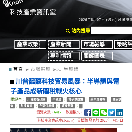
2026年8月07日 (週五) 台灣時間：
站內搜尋
產業政策
產業新聞
市場報導
策略
專利情報
關鍵圖表
首頁
市場報導
IC 半導體
川普醞釀科技貿易風暴：半導體與電
子產品成新關稅戰火核心
關鍵字：
；
；
；
；
川普關稅政策
半導體
電子供應鏈
美中貿易戰
國安調
；
；
；
；
查
科技產業
全球供應鏈
經濟衝擊
瀏覽次數：
6417
｜ 歡迎推文：
科技產業資訊室(iKnow) - 黃松勳 發表於 2025年4月14日