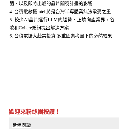
弱，以及即將出爐的晶片關稅計畫的影響
4.
台積電救援Intel 將是台灣半導體業無法承受之重
5.
較少AI晶片運行LLM的趨勢，正燒向產業界，谷
歌和Cohere紛紛提出解決方案
6.
台積電擴大赴美投資 多重因素考量下的必然結果
歡迎來粉絲團按讚！
延伸閱讀