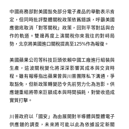
中國商務部對美國豁免部分電子產品的舉動表示肯
定，但同時批評整體關稅政策依舊錯誤，呼籲美國
應徹底取消「對等關稅」政策，回到平等對話與合
作的軌道。雙邊再度上演關稅你來我往的對峙局
勢，北京將美國進口關稅提高至125%作為報復。
美國蘋果公司等科技巨頭依賴中國工廠進行組裝與
生產，這波關稅變化將深深影響其成本與交貨時
程。雖有報導指出蘋果曾與川普團隊私下溝通，爭
取豁免，但新政策轉變恐令先前努力化為泡影。供
應鏈重組將帶來巨額成本與時間損耗，對營收造成
實質打擊。
川普政府以「國安」為由展開對半導體與整體電子
供應鏈的調查，未來將可能以此為依據設定新關