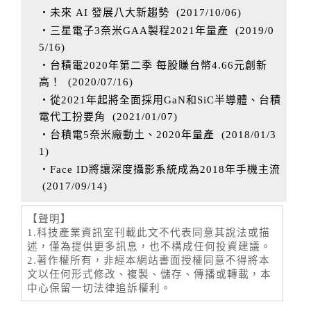
‧未來 AI 發展八大新趨勢
(
2017/10/06
)
‧三星電子3奈米GAA製程2021年量產
(
2019/0
5/16
)
‧台積電2020年第二季 每股賺台幣4.66元創新
高！
(
2020/07/16
)
‧從2021年起將全面採用GaN和SiC半導體、台積
電代工扮要角
(
2021/01/07
)
‧台積電5奈米廠動土、2020年量產
(
2018/01/3
1
)
‧Face ID將讓深度攝影系統成為2018年手機主流
(
2017/09/14
)
【聲明】
1.科技產業資訊室刊載此文不代表同意其說法或描
述，僅為提供更多訊息，也不構成任何投資建議。
2.著作權所有，非經本網站書面授權同意不得將本
文以任何形式修改、複製、儲存、傳播或轉載，本
中心保留一切法律追訴權利。