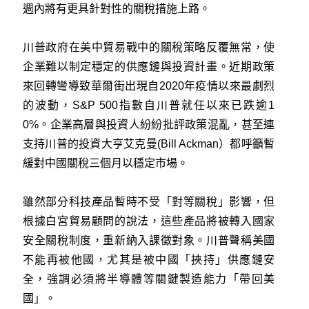
週內將有更具針對性的關稅措施上路。
川普政府在美中貿易戰中的關稅策略反覆無常，使
企業難以制定穩定的供應鏈與投資計畫。近期政策
來回轉彎導致華爾街出現自2020年疫情以來最劇烈
的波動，S&P 500指數自川普就任以來已跌逾1
0%。企業高層與投資人紛紛批評政策混亂，甚至連
支持川普的投資大亨艾克曼(Bill Ackman）都呼籲暫
緩對中國關稅三個月以穩定市場。
雖然部分科技產品暫時不受「對等關稅」影響，但
根據白宮貿易顧問的說法，這些產品將被轉入國家
安全關稅制度，重新納入課徵對象。川普聲稱美國
不能再被他國，尤其是被中國「挾持」供應鏈安
全，強調必須將半導體等關鍵製造能力「帶回美
國」。