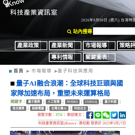
2026年8月08日 (週六) 台灣時間
站內搜尋
產業政策
產業新聞
市場報導
策略
專利情報
關鍵圖表
首頁
市場報導
量子科技與應用
量子AI融合浪潮：全球科技巨頭與國
家隊加速布局，重塑未來運算格局
關鍵字：
；
；
；
；
；
量子運算
人工智慧
NVIDIA
CUDA-Q
量子糾錯
；
；
；
；
混合運算
超級電腦
台灣主權AI
科技自主
瀏覽次數：
3751
｜ 歡迎推文：
科技產業資訊室(iKnow) - 黃松勳 發表於 2025年5月27日