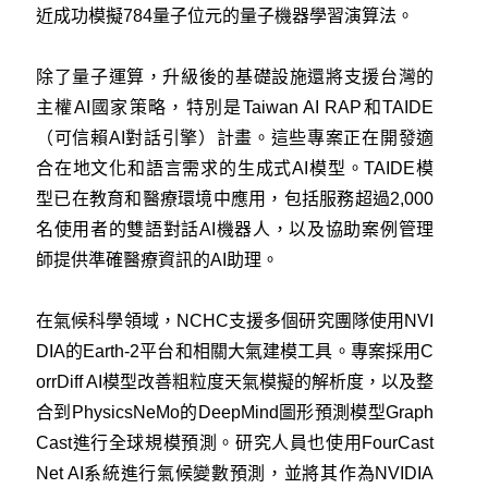
近成功模擬784量子位元的量子機器學習演算法。
除了量子運算，升級後的基礎設施還將支援台灣的
主權AI國家策略，特別是Taiwan AI RAP和TAIDE
（可信賴AI對話引擎）計畫。這些專案正在開發適
合在地文化和語言需求的生成式AI模型。TAIDE模
型已在教育和醫療環境中應用，包括服務超過2,000
名使用者的雙語對話AI機器人，以及協助案例管理
師提供準確醫療資訊的AI助理。
在氣候科學領域，NCHC支援多個研究團隊使用NVI
DIA的Earth-2平台和相關大氣建模工具。專案採用C
orrDiff AI模型改善粗粒度天氣模擬的解析度，以及整
合到PhysicsNeMo的DeepMind圖形預測模型Graph
Cast進行全球規模預測。研究人員也使用FourCast
Net AI系統進行氣候變數預測，並將其作為NVIDIA