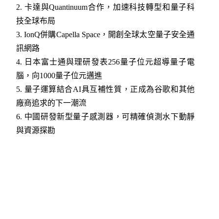
2.
卡達與Quantinuum合作，加速科技轉型和量子科
技全球布局
3.
IonQ併購Capella Space，開創全球太空量子安全通
訊網路
4.
日本富士通與理研發表256量子位元超導量子電
腦，向1000量子位元邁進
5.
量子運算結合AI具互補性質，正成為谷歌和其他
廠商追求的下一潮流
6
.
中國研發新型量子感測器，可精確偵測水下動靜
與資源探勘