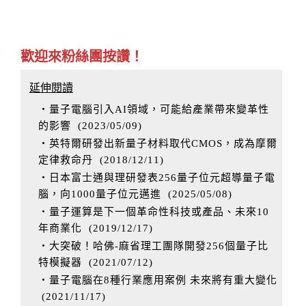
歡迎來粉絲團按讚！
延伸閱讀
‧量子電腦引入AI領域，可能給產業帶來變革性
的影響
(
2023/05/09
)
‧英特爾研發出新量子材料取代CMOS，成為摩爾
定律救命丹
(
2018/12/11
)
‧日本富士通與理研發表256量子位元超導量子電
腦，向1000量子位元邁進
(
2025/05/08
)
‧量子運算是下一個革命性科技或產品、未來10
年商業化
(
2019/12/17
)
‧大突破！哈佛-麻省理工團隊開發256個量子比
特模擬器
(
2021/07/12
)
‧量子電腦在8種行業應用案例 未來將有重大變化
(
2021/11/17
)