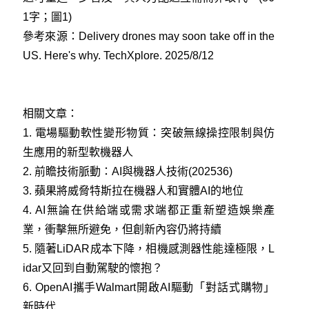
1字；圖1)
參考來源：
Delivery drones may soon take off in the
US. Here's why. TechXplore. 2025/8/12
相關文章：
1.
電場驅動軟性變形物質：突破無線操控限制與仿
生應用的新型軟機器人
2.
前瞻技術脈動：AI與機器人技術(202536)
3.
蘋果將威脅特斯拉在機器人和實體AI的地位
4.
AI無論在供給端或需求端都正重新塑造娛樂產
業，衝擊無所避免，但創新內容仍將持續
5.
隨著LiDAR成本下降，相機感測器性能達極限，L
idar又回到自動駕駛的懷抱？
6.
OpenAI攜手Walmart開啟AI驅動「對話式購物」
新時代