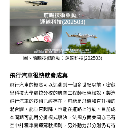
圖、前瞻技術脈動：運輸科技(202503)
飛行汽車很快就會成真
飛行汽車的概念可以追溯到一個多世紀以前，密蘇
里科技大學羅拉分校的航空工程師杜曉松說，製造
飛行汽車的技術已經存在，可能是飛機和直升機的
混合體，能垂直起降，也能在道路上行駛。目前成
本問題可能用分攤模式解決，法規方面美國亦已有
空中計程車營運駕駛規則，另外動力部分則仍有待