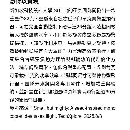
意得以實現
新加坡科技設計大學(SUTD)的研究團隊開發出一款
重量僅32克、靈感來自楓樹種子的單旋翼微型飛行
器，可在完全自動控制下懸停達26分鐘，遠超同級
無人機的續航水準。不同於多旋翼依靠多顆螺旋槳
提供推力，該設計利用單一馬達驅動翼身旋轉，依
賴被動動態穩定與大翼面升力實現高效率飛行。研
究結合傳統空氣動力理論與AI輔助的代理優化方
法，精準調整翼形、俯仰角與重心配置，達到每瓦
可承載9.1克的功率效率，超越同尺寸可懸停微型飛
行器。團隊未來將開發專用零件、增加載重與續
航，並計畫在新加坡建國60週年實現飛行超過60分
鐘的象徵性目標。
參考來源：
Small but mighty: A seed-inspired mono
copter idea takes flight. TechXplore. 2025/8/8