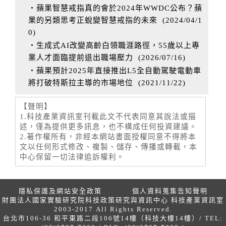
‧蘋果智慧戒指真的會於2024年WWDC公布？蘋
果的另類思考正蛻變智慧戒指的未來
(
2024/04/1
0
)
‧生成式AI改變高齡白領職涯路徑，55歲以上專
業人才面臨提前退出職場壓力
(
2026/07/16
)
‧蘋果預計2025年直接推出L5全自動駕駛電動車
將打破特斯拉主導的市場地位
(
2021/11/22
)
【聲明】
1.科技產業資訊室刊載此文不代表同意其說法或描
述，僅為提供更多訊息，也不構成任何投資建議。
2.著作權所有，非經本網站書面授權同意不得將本
文以任何形式修改、複製、儲存、傳播或轉載，本
中心保留一切法律追訴權利。
隱私保護及網站安全政策
個人資料蒐集告知聲明
財團法人國家實驗研究院科技政策研究與資訊中心 科技產業資訊室
2003-2017 All Rights Reserved.
台北市106-36 和平東路二段106號14樓（科技大樓14樓）/ TEL: