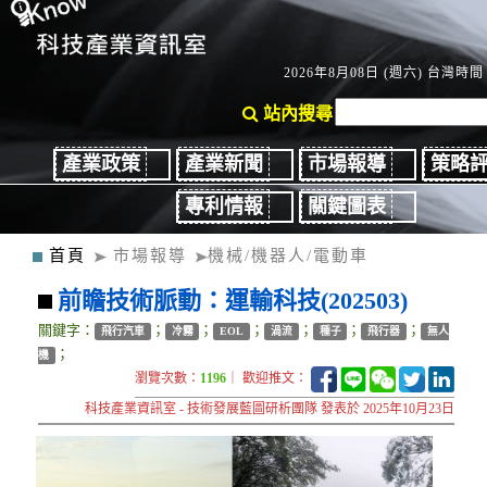
2026年8月08日 (週六) 台灣時間：
站內搜尋
產業政策
產業新聞
市場報導
策略
專利情報
關鍵圖表
首頁
市場報導
機械/機器人/電動車
前瞻技術脈動：運輸科技(202503)
關鍵字：
；
；
；
；
；
；
飛行汽車
冷霧
EOL
渦流
種子
飛行器
無人
；
機
瀏覽次數：
1196
｜ 歡迎推文：
科技產業資訊室 - 技術發展藍圖研析團隊 發表於 2025年10月23日