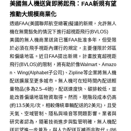
美國無人機送貨即將起飛：FAA新規有望
推動大規模商業化
透過FAA(美國聯邦航空總署)擬議的新規，允許無人
機在無需豁免的情況下進行超視距飛行(BVLOS)
美國的無人機商業送貨已獲FAA批准多年，但受限
於必須在飛手視距內運行的規定，主要僅限於郊區
和偏遠地區。近日FAA提出新規，計畫放寬超視距
飛行(BVLOS)的限制，將有助於像Walmart、Amazo
n、Wing(Alphabet子公司)、Zipline等企業將無人機
配送擴展至更多城市。無人機可在短時間內配送輕
量物品(多為2.5–4磅)，配送速度快、碳排較低，並
能改善偏遠地區物資取得。然而，現階段成本仍高
(約13.5美元/次，相較傳統車輛配送的2美元)，且受
天氣、空域管制、隱私與噪音等問題影響。業者與
研究者認為，隨著技術進步與監管明確，無人機配
送可望進一步普及，與人力配送互補而非取代。(86