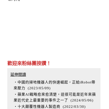
歡迎來粉絲團按讚！
延伸閱讀
‧中國的掃地機器人的快速崛起，正給iRobot帶
來壓力
(
2023/05/09
)
‧蘋果AI戰略愈來愈清楚，這很可能是近年來蘋
果近代史上最重要的事件之一了
(
2024/05/06
)
‧十大顛覆性機器人製造商
(
2022/03/30
)