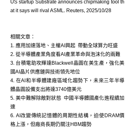
US startup Substrate announces chipmaking tool th
at it says will rival ASML. Reuters, 2025/10/28
相關文章：
1.
應用加速落地、主權AI興起 帶動全球算力旺盛
2.
從半導體產業角度看AI產業革命與泡沫化的兩難
3.
台積電助攻輝達Blackwell晶圓在美生產，強化美
國AI晶片供應鏈與技術領先地位
4.
在AI和半導體建廠區域化趨勢下，未來三年半導
體晶圓設備支出將達3740億美元
5.
美中難解除敵對狀態 中國半導體國產化進程續加
速
6.
AI改變傳統記憶體的周期性結構，迫使DRAM價
格上漲，但廠商長期仍關注HBM趨勢