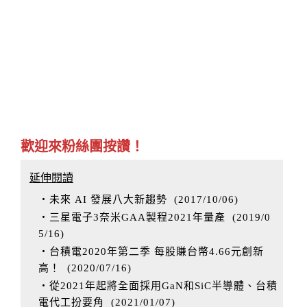
歡迎來粉絲團按讚！
延伸閱讀
‧未來 AI 發展八大新趨勢
(
2017/10/06
)
‧三星電子3奈米GAA製程2021年量產
(
2019/0
5/16
)
‧台積電2020年第二季 每股賺台幣4.66元創新
高！
(
2020/07/16
)
‧從2021年起將全面採用GaN和SiC半導體、台積
電代工扮要角
(
2021/01/07
)