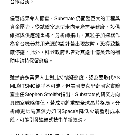
合作洽談。
儘管成果令人振奮，Substrate 仍面臨巨大的工程與
資金壓力。從試驗室原型走向量產需要建廠、設備
維運與供應鏈重構。分析師指出，其粒子加速器作
為多台機器共用光源的設計若出現故障，恐導致整
廠停擺。此外，拜登政府也曾對其逾十億美元的補
助申請持保留態度。
雖然許多業界人士對此持懷疑態度，認為要取代AS
ML與TSMC幾乎不可能，但美國奧克里奇國家實驗
室主任Stephen Streiffer指出，Substrate的研究方向
具國家戰略價值，若成功將重塑全球晶片格局。分
析師更比喻其潛力如同SpaceX降低火箭發射成本
般，可能引發連鎖式技術革新效應。