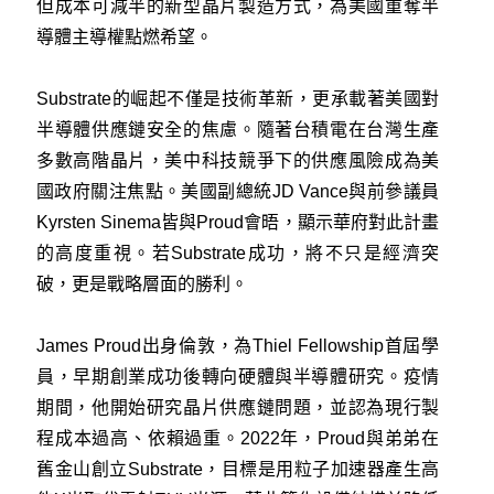
但成本可減半的新型晶片製造方式，為美國重奪半
導體主導權點燃希望。
Substrate的崛起不僅是技術革新，更承載著美國對
半導體供應鏈安全的焦慮。隨著台積電在台灣生產
多數高階晶片，美中科技競爭下的供應風險成為美
國政府關注焦點。美國副總統JD Vance與前參議員
Kyrsten Sinema皆與Proud會晤，顯示華府對此計畫
的高度重視。若Substrate成功，將不只是經濟突
破，更是戰略層面的勝利。
James Proud出身倫敦，為Thiel Fellowship首屆學
員，早期創業成功後轉向硬體與半導體研究。疫情
期間，他開始研究晶片供應鏈問題，並認為現行製
程成本過高、依賴過重。2022年，Proud與弟弟在
舊金山創立Substrate，目標是用粒子加速器產生高