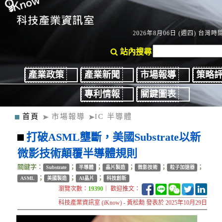
2026年8月06日 (週四) 台灣時間：
站內搜尋
產業政策
產業新聞
市場報導
策略
專利情報
關鍵圖表
首頁
市場報導
IC 半導體
打破ASML壟斷，美國Substrate以新
微影技術顛覆半導體規則
關鍵字：
；
；
；
；
；
Substrate
半導體
晶片製造
微影技術
粒子加速器
；
；
；
ASML
美國製造
AI晶片
科技創新
瀏覽次數：
19390
｜ 歡迎推文：
科技產業資訊室 (iKnow) - 黃松勳 發表於 2025年10月29日