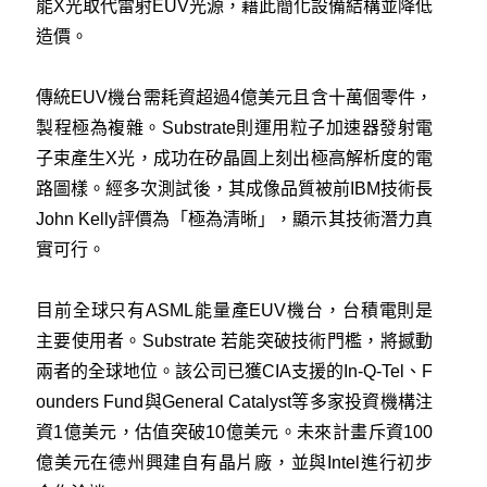
能X光取代雷射EUV光源，藉此簡化設備結構並降低
造價。
傳統EUV機台需耗資超過4億美元且含十萬個零件，
製程極為複雜。Substrate則運用粒子加速器發射電
子束產生X光，成功在矽晶圓上刻出極高解析度的電
路圖樣。經多次測試後，其成像品質被前IBM技術長
John Kelly評價為「極為清晰」，顯示其技術潛力真
實可行。
目前全球只有ASML能量產EUV機台，台積電則是
主要使用者。Substrate 若能突破技術門檻，將撼動
兩者的全球地位。該公司已獲CIA支援的In-Q-Tel、F
ounders Fund與General Catalyst等多家投資機構注
資1億美元，估值突破10億美元。未來計畫斥資100
億美元在德州興建自有晶片廠，並與Intel進行初步