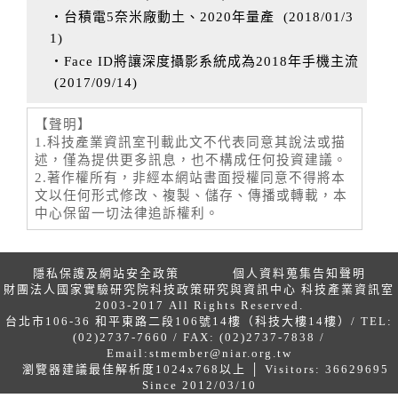
‧台積電5奈米廠動土、2020年量產
(
2018/01/3
1
)
‧Face ID將讓深度攝影系統成為2018年手機主流
(
2017/09/14
)
【聲明】
1.科技產業資訊室刊載此文不代表同意其說法或描
述，僅為提供更多訊息，也不構成任何投資建議。
2.著作權所有，非經本網站書面授權同意不得將本
文以任何形式修改、複製、儲存、傳播或轉載，本
中心保留一切法律追訴權利。
隱私保護及網站安全政策
個人資料蒐集告知聲明
財團法人國家實驗研究院科技政策研究與資訊中心 科技產業資訊室
2003-2017 All Rights Reserved.
台北市106-36 和平東路二段106號14樓（科技大樓14樓）/ TEL:
(02)2737-7660 / FAX: (02)2737-7838 /
Email:
stmember@niar.org.tw
瀏覽器建議最佳解析度1024x768以上 │ Visitors: 36629695
Since 2012/03/10