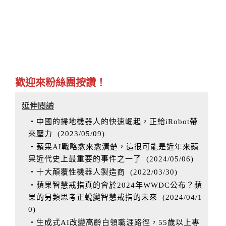
歡迎來粉絲團按讚！
延伸閱讀
‧中國的掃地機器人的快速崛起，正給iRobot帶
來壓力
(
2023/05/09
)
‧蘋果AI戰略愈來愈清楚，這很可能是近年來蘋
果近代史上最重要的事件之一了
(
2024/05/06
)
‧十大顛覆性機器人製造商
(
2022/03/30
)
‧蘋果智慧戒指真的會於2024年WWDC公布？蘋
果的另類思考正蛻變智慧戒指的未來
(
2024/04/1
0
)
‧生成式AI改變高齡白領職涯路徑，55歲以上專