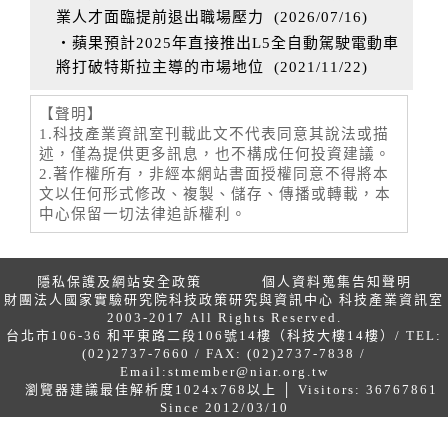
業人才面臨提前退出職場壓力
(
2026/07/16
)
‧蘋果預計2025年直接推出L5全自動駕駛電動車
將打破特斯拉主導的市場地位
(
2021/11/22
)
【聲明】
1.科技產業資訊室刊載此文不代表同意其說法或描
述，僅為提供更多訊息，也不構成任何投資建議。
2.著作權所有，非經本網站書面授權同意不得將本
文以任何形式修改、複製、儲存、傳播或轉載，本
中心保留一切法律追訴權利。
隱私保護及網站安全政策
個人資料蒐集告知聲明
財團法人國家實驗研究院科技政策研究與資訊中心 科技產業資訊室
2003-2017 All Rights Reserved.
台北市106-36 和平東路二段106號14樓（科技大樓14樓）/ TEL:
(02)2737-7660 / FAX: (02)2737-7838 /
Email:
stmember@niar.org.tw
瀏覽器建議最佳解析度1024x768以上 │ Visitors: 36767861
Since 2012/03/10