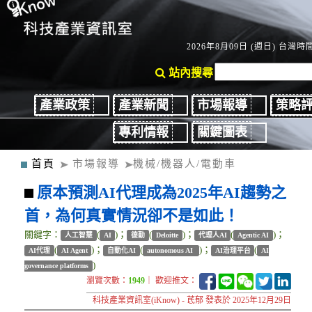
2026年8月09日 (週日) 台灣時間：
站內搜尋
產業政策
產業新聞
市場報導
策略
專利情報
關鍵圖表
首頁
市場報導
機械/機器人/電動車
原本預測AI代理成為2025年AI趨勢之
首，為何真實情況卻不是如此！
關鍵字：
(
)；
(
)；
(
)；
人工智慧
AI
德勤
Deloitte
代理人AI
Agentic AI
(
)；
(
)；
(
AI代理
AI Agent
自動化AI
autonomous AI
AI治理平台
AI
)
governance platforms
瀏覽次數：
1949
｜ 歡迎推文：
科技產業資訊室(iKnow) - 茋郁 發表於 2025年12月29日