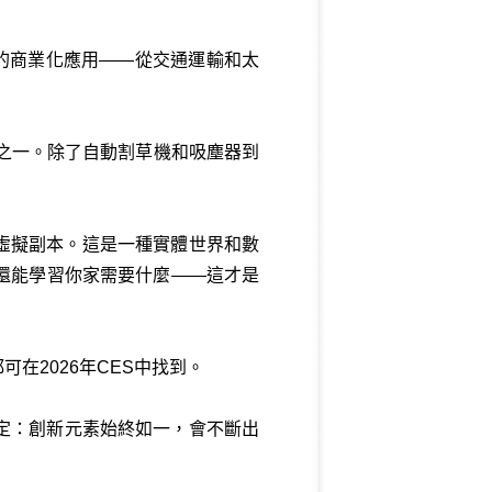
術的商業化應用——從交通運輸和太
點之一。除了自動割草機和吸塵器到
虛擬副本。這是一種實體世界和數
還能學習你家需要什麼——這才是
在2026年CES中找到。
定：創新元素始終如一，會不斷出