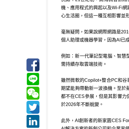
機、應用程式的興起以及Wi-F
心生活圈，但這一種互相影響並
毫無疑問，如果說網際網路是20
個人助理或機器學習，因為AI已成
例如：新一代筆記型電腦、智慧
需持續存取雲端技術。
雖然微軟的Copilot+整合PC和
期望能夠帶動新一波換機。至於蘋果
都不在CES參展，但是其影響力
於2026年不斷蛻變。
此外，AI創新者的新家園CES Fo
AI解決方案的新創公司和企業家