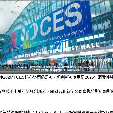
使2026年CES核心議題仍是AI，但創新AI應用是2026年消費性
會與成千上萬的新興創新者、開發者和新創公司齊聚拉斯維加斯的
視訊技術開始興起；15年前，iPad、平板電腦和電子閱讀器風靡