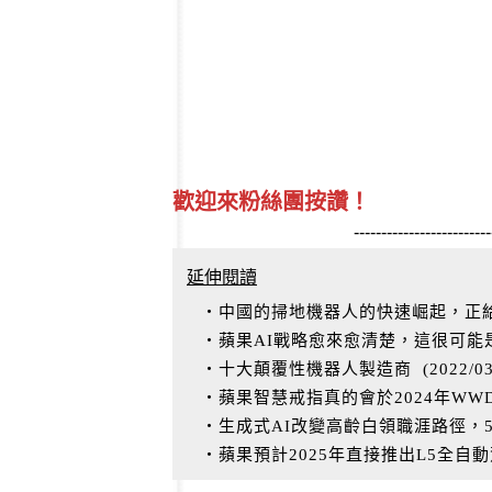
歡迎來粉絲團按讚！
-------------------------
延伸閱讀
‧中國的掃地機器人的快速崛起，正給i
‧蘋果AI戰略愈來愈清楚，這很可
‧十大顛覆性機器人製造商
(
2022/0
‧蘋果智慧戒指真的會於2024年W
‧生成式AI改變高齡白領職涯路徑，
‧蘋果預計2025年直接推出L5全自