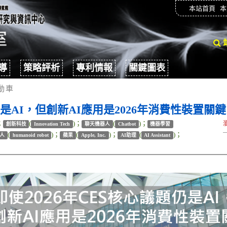
本站首頁
本
導
策略評析
專利情報
關鍵圖表
動車
仍是AI，但創新AI應用是2026年消費性裝置關鍵
；
(
)；
(
)；
創新科技
Innovation Tech
聊天機器人
Chatbot
機器學習
(
)；
(
)；
(
)；
人
humanoid robot
蘋果
Apple, Inc.
AI助理
AI Assistant