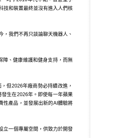
新科技和裝置最終並沒有進入人們核
。
如今，我們不再只談論聊天機器人、
保障、健康維護和健身支持，而無
心介面，但2026年廠商勢必持續改進，
將發生在2026年。即使每一年蘋果
費性產品，並發展出新的AI體驗將
au酒店設立一個專屬空間，供致力於開發