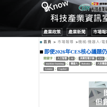
產業政策
產業新聞
市場報
首頁
市場報導
機械/機器人/電
即使2026年CES核心議題
關鍵字：
(
)；
(
)
人工智慧
AI
消費性電子展
CES
(
)；
(
)；
machine learning
機器人
Robotics
人形機器
；
Gemini
Copilot+