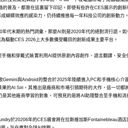
i網路的普及，都曾在這裏留下印記。即使有些許在CES展示的創
形成蝴蝶效應的感染力，仍持續推進每一年科技公司的創新動力
10年代末期的熱門詞彙，那麼AI則是2020年代的絕對流行語。
為驅動CES 2026上大多數備受矚目的創新成果主要平台。
型手機和穿戴式裝置利用AI提供原創內容創作、語言翻譯、安全
谷歌Gemini與Android的整合於2025年陸續進入PC和手機核
的AI Siri，其推出是廠商和市場引頸期待的大作，這一切都
仍是其他廠商學習的對象，可預見的是將AI助理整合至手機和消
undry於20206年的CES展會將在拉斯維加斯Fontaineble
使用，旨在應對全球AI挑戰。