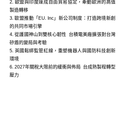
2.
歐盟與印度達成自由貿易協定，牽動歐洲的高值
製造轉移
3.
歐盟推動「EU. Inc」新公司制度：打造跨境新創
的共同市場引擎
4.
從護國神山到雙核心韌性 台積電美廠擴張對台灣
矽盾的變局與考驗
5.
英國鬆綁監管紅線，重塑機器人與國防科技創新
環境
6.
2027年關稅大限前的緩衝與佈局 台成熟製程轉型
壓力