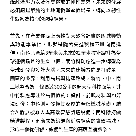
緣政治壓力以及淨零排放的剛性需求，未來的發展
必須超越單純的土地開發與產值增長，轉向以韌性
生態系為核心的深度經營。
首先，在產業佈局上應推動大矽谷計畫的區域聯動
與功能專業化，也就是隨著先進製程不斷向南延
伸，南科已憑藉3奈米與未來的2奈米技術躍升為全
球邏輯晶片的生產中樞，而竹科則應進一步轉型為
全球研發與設計大腦，未來的建議方向是打破單一
園區的邊界，利用高鐵與捷運路網，將竹、中、南
三地整合為一條長達300公里的超大型科技廊帶。其
中竹科應專注於高價值的IC設計、前瞻材料與AI算
法研發；中科則可發揮其深厚的精密機械基礎，結
合AI發展機器人與高階智慧製造設備；南科除持續
精進製程，更應成為綠能與循環經濟的實驗場域，
形成一個從研發、設備到生產的高度互補體系。