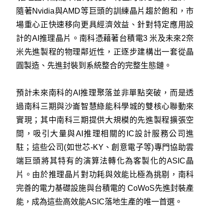
隨著Nvidia與AMD等巨頭的訓練晶片趨於飽和，市
場重心正快速移向更具經濟效益、針對特定應用設
計的AI推理晶片。南科憑藉著台積電3 米及未來2奈
米先進製程的物理鄰近性，正逐步建構出一套從晶
圓製造、先進封裝到系統整合的完整生態鏈。
預計未來南科的AI推理聚落並非單點突破，而是透
過南科三期與沙崙智慧綠能科學城的雙核心聯動來
實現；其中南科三期提供大規模的先進製程擴張空
間，吸引大量與AI推理相關的IC設計服務公司進
駐；這些公司(如世芯-KY、創意電子等)專門協助雲
端巨頭將其特有的演算法轉化為客製化的ASIC晶
片。由於推理晶片對功耗與效能比極為挑剔，南科
完善的電力基礎設施與台積電的 CoWoS先進封裝產
能，成為這些高效能ASIC落地生產的唯一首選。