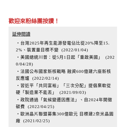
歡迎來粉絲團按讚！
延伸閱讀
‧台灣2025年再生能源發電佔比從20%降至15.
2%、裝置量目標不變
(
2022/01/04
)
‧美國總統川普：從5月1日起「重啟美國」
(
202
0/04/28
)
‧法國公布國家新核戰略 融資600億建六座新核
反應爐
(
2022/02/14
)
‧習近平「共同富裕」「三次分配」提倡棄軟從
硬「製造業不能丟」
(
2021/09/03
)
‧政院通過「氣候變遷因應法」、自2024年開徵
碳費
(
2022/04/25
)
‧歐洲晶片聯盟募集300億歐元 目標建2奈米晶圓
廠
(
2021/02/25
)