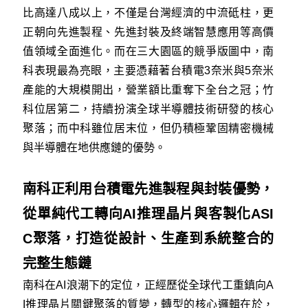
比高達八成以上，不僅是台灣經濟的中流砥柱，更
正朝向先進製程、先進封裝及終端智慧應用等高價
值領域全面進化。而在三大園區的競爭版圖中，南
科表現最為亮眼，主要憑藉著台積電3奈米與5奈米
產能的大規模開出，營業額比重奪下全台之冠；竹
科位居第二，持續扮演全球半導體技術研發的核心
聚落；而中科雖位居末位，但仍積極鞏固精密機械
與半導體在地供應鏈的優勢。
南科正利用台積電先進製程與封裝優勢，
從單純代工轉向AI推理晶片與客製化ASI
C聚落，打造從設計、生產到系統整合的
完整生態鏈
南科在AI浪潮下的定位，正經歷從全球代工重鎮向A
I推理晶片關鍵聚落的質變，轉型的核心邏輯在於，