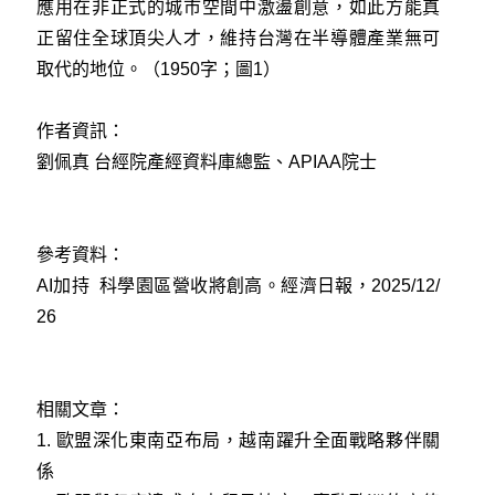
應用在非正式的城市空間中激盪創意，如此方能真
正留住全球頂尖人才，維持台灣在半導體產業無可
取代的地位。（1950字；圖1）
作者資訊：
劉佩真 台經院產經資料庫總監、APIAA院士
參考資料：
AI加持 科學園區營收將創高。經濟日報，2025/12/
26
相關文章：
1.
歐盟深化東南亞布局，越南躍升全面戰略夥伴關
係