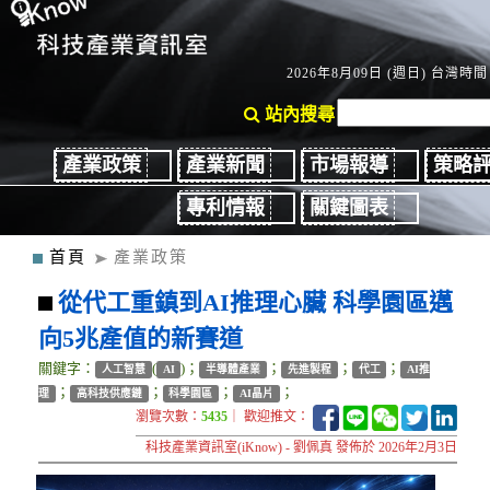
2026年8月09日 (週日) 台灣時間：
站內搜尋
產業政策
產業新聞
市場報導
策略
專利情報
關鍵圖表
首頁
產業政策
從代工重鎮到AI推理心臟 科學園區邁
向5兆產值的新賽道
關鍵字：
(
)；
；
；
；
人工智慧
AI
半導體產業
先進製程
代工
AI推
；
；
；
；
理
高科技供應鏈
科學園區
AI晶片
瀏覽次數：
5435
｜ 歡迎推文：
科技產業資訊室(iKnow) - 劉佩真 發佈於 2026年2月3日